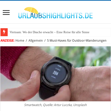
Vietnam: Wo der Drache erwacht – Eine Reise für alle Sinne
Wo lohnt sich Urlaub auf dem Wasser in Deutschland?
ANZEIGE:
Home
/
Allgemein
/
5 Must-Haves für Outdoor-Wanderungen
Smartwatch, Quelle: Artur Luczka, Unsplash