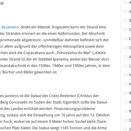
A
tA
A
B
 de Janeiro
, direkt am Atlantik. Insgesamt kann der Strand eine
des Strandes erinnert an die eines Halbmondes. Der Abschnitt
rpromenade abgetrennt –unmittelbar dahinter befindet sich der
d vor allem aufgrund der offenherzigen Atmosphäre sowie dem
chen wird die Copacabana auch „Princesinha do Mar“ („Kleine
K
nter Strand ist der im Stadtteil Ipanema, wobei das Wasser dort
r Strandabschnitt in den 1930er, 1940er und 1950er Jahren, in dem
 Bücher und Bilder geworden ist.
N
R
 Janeiros ist die Statue des Cristo Redentor (Christus der
erg Corcovado im Süden der Stadt. Eigentlich sollte die Statue
it des Landes errichtet werden. Finanzierungsprobleme
R
llung, sodass sich die Einweihung um 10 Jahre auf den 12. Oktober
S
er hoch, wobei sie auf einem 8 Meter hohen Sockel steht. Darin
enschen Platz bietet. Die Statue wiegt 1145 Tonnen und die Arme
S