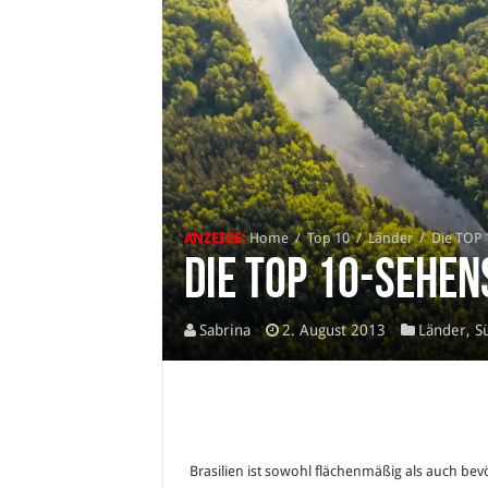
ANZEIGE:
Home
/
Top 10
/
Länder
/
Die TOP 
Die TOP 10-Sehen
Sabrina
2. August 2013
Länder
,
S
Brasilien ist sowohl flächenmäßig als auch be