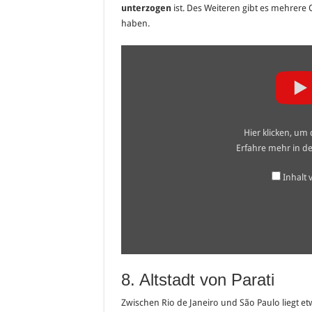
unterzogen
ist. Des Weiteren gibt es mehrere 
haben.
„Lençóis
Maranhenses,
Brazil“
von
YouTube
anzeigen
Hier klicken, um
Erfahre mehr in d
Inhalt
8. Altstadt von Parati
Zwischen Rio de Janeiro und São Paulo liegt etwa