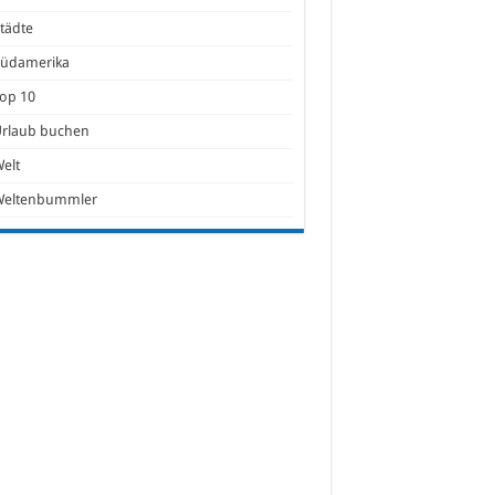
tädte
Südamerika
op 10
Urlaub buchen
elt
Weltenbummler