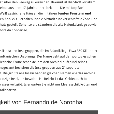
ati über den Seeweg zu erreichen. Bekannt ist die Stadt vor allem
tektur aus dem 17. Jahrhundert bekannt. Die mit Kopfstein
Weiß gestrichene Häuser, die mit ihren
bunten Fenstern und
n Anblick zu erhalten, ist die Altstadt eine verkehrsfreie Zone und
tz gestellt. Sehenswert ist zudem die alte Hafenkaianlage sowie
nhora da Conceicao.
ilianischen Inselgruppen, die im Atlantik liegt. Etwa 350 Kilometer
ln vulkanischen Ursprungs. Der Name geht auf den portugiesischen
iesische Krone schenkte ihm den Archipel aufgrund seines
 Insgesamt bestehen die Inselgruppen aus 21 separate
. Die größte alle Inseln hat den gleichen Namen wie das Archipel
nzige Insel, die bewohnt ist. Beliebt ist das Gebiet auch bei
rwasserwelt gibt: Es erwarten Sie nicht nur Meeresschildkröten und
rallenarten.
igkeit von Fernando de Noronha