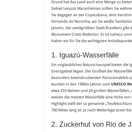
Grund hat das Land auch eine Menge zu bieten
Gebiet Lençois Maranhenses sollten Sie während
Sie dagegen an der Copacabana, dem berühmten
Fernando de Noronha, wo Sie weiße Sandstrände
Janeiro, der zweitgrößten Stadt Brasiliens gibt
Monument Cristo Redentor. Es ist nahezu unmög
haben wir für Sie die wichtigsten Anhaltspunk
1. Iguazú-Wasserfälle
Ein unglaubliches Naturschauspiel bieten die I
Grenzgebiet liegen. Der Großteil der Wasserfäll
besonders beeindruckenden Panoramablick vom
wurden in den 1980er Jahren zum
UNESCO We
etwa 255 kleinen und 20 großen Wasserfällen, d
weisen die meisten Wasserfälle eine Höhe von 
Highlight stellt der so genannte „Teufelsschlun
700 Meter lang ist. Je nach Wetterlage tosen bi
2. Zuckerhut von Rio de J