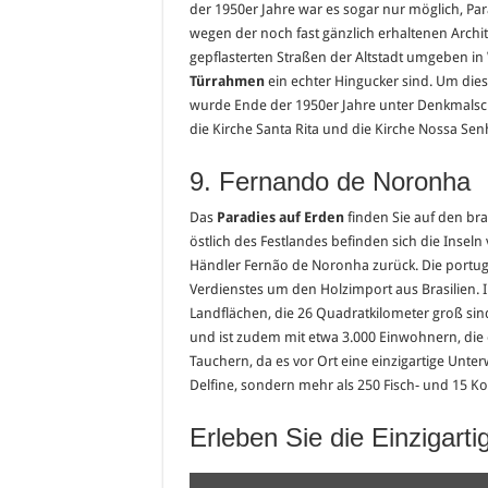
der 1950er Jahre war es sogar nur möglich, Par
wegen der noch fast gänzlich erhaltenen Archi
gepflasterten Straßen der Altstadt umgeben in 
Türrahmen
ein echter Hingucker sind. Um diese
wurde Ende der 1950er Jahre unter Denkmalschu
die Kirche Santa Rita und die Kirche Nossa Se
9. Fernando de Noronha
Das
Paradies auf Erden
finden Sie auf den bras
östlich des Festlandes befinden sich die Inse
Händler Fernão de Noronha zurück. Die portug
Verdienstes um den Holzimport aus Brasilien.
Landflächen, die 26 Quadratkilometer groß sind
und ist zudem mit etwa 3.000 Einwohnern, die ei
Tauchern, da es vor Ort eine einzigartige Unte
Delfine, sondern mehr als 250 Fisch- und 15 Ko
Erleben Sie die Einzigart
„Fernando