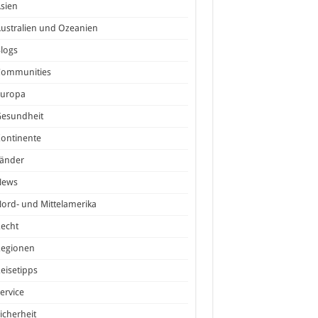
sien
ustralien und Ozeanien
logs
Communities
Europa
Gesundheit
ontinente
Länder
News
ord- und Mittelamerika
echt
Regionen
eisetipps
ervice
icherheit