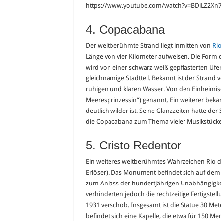
https://www.youtube.com/watch?v=BDiLZ2Xn7
4. Copacabana
Der weltberühmte Strand liegt inmitten von
Rio
Länge von vier Kilometer aufweisen. Die Form 
wird von einer schwarz-weiß gepflasterten Ufe
gleichnamige Stadtteil. Bekannt ist der Stran
ruhigen und klaren Wasser. Von den Einheimis
Meeresprinzessin“) genannt. Ein weiterer bekan
deutlich wilder ist. Seine Glanzzeiten hatte de
die Copacabana zum Thema vieler Musikstücke,
5. Cristo Redentor
Ein weiteres weltberühmtes Wahrzeichen Rio des
Erlöser). Das Monument befindet sich auf dem B
zum Anlass der hundertjährigen Unabhängigke
verhinderten jedoch die rechtzeitige Fertigste
1931 verschob. Insgesamt ist die Statue 30 Met
befindet sich eine Kapelle, die etwa für 150 M