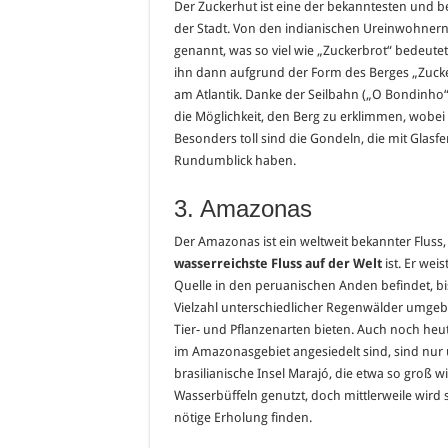
Der Zuckerhut ist eine der bekanntesten und be
der Stadt. Von den indianischen Ureinwohnern
genannt, was so viel wie „Zuckerbrot“ bedeutet.
ihn dann aufgrund der Form des Berges „Zucke
am Atlantik. Danke der Seilbahn („O Bondinho“
die Möglichkeit, den Berg zu erklimmen, wobei
Besonders toll sind die Gondeln, die mit Glas
Rundumblick haben.
3. Amazonas
Der Amazonas ist ein weltweit bekannter Fluss
wasserreichste Fluss auf der Welt
ist. Er wei
Quelle in den peruanischen Anden befindet, bi
Vielzahl unterschiedlicher Regenwälder umgebe
Tier- und Pflanzenarten bieten. Auch noch heute
im Amazonasgebiet angesiedelt sind, sind nur
brasilianische Insel Marajó, die etwa so groß w
Wasserbüffeln genutzt, doch mittlerweile wird 
nötige Erholung finden.