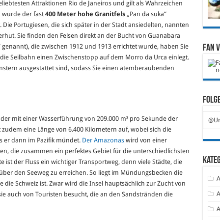
liebtesten Attraktionen Rio de Janeiros und gilt als Wahrzeichen
 wurde der fast
400 Meter hohe Granitfels
„Pan da suka“
 Die Portugiesen, die sich später in der Stadt ansiedelten, nannten
rhut. Sie finden den Felsen direkt an der Bucht von Guanabara
 genannt), die zwischen 1912 und 1913 errichtet wurde, haben Sie
Fan 
 die Seilbahn einen Zwischenstopp auf dem Morro da Urca einlegt.
fenstern ausgestattet sind, sodass Sie einen atemberaubenden
Folge
, der mit einer Wasserführung von 209.000 m³ pro Sekunde der
@Ur
st zudem eine Länge von 6.400 Kilometern auf, wobei sich die
s er dann im Pazifik mündet.
Der Amazonas
wird von einer
n, die zusammen ein perfektes Gebiet für die unterschiedlichsten
Kate
 ist der Fluss ein wichtiger Transportweg, denn viele Städte, die
 über den Seeweg zu erreichen. So liegt im Mündungsbecken die
A
ie die Schweiz ist. Zwar wird die Insel hauptsächlich zur Zucht von
A
sie auch von Touristen besucht, die an den Sandstränden die
A