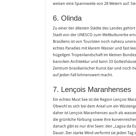
weisen eine Spannweite von 28 Metern auf. Sie
6. Olinda
Zu einer der ältesten Städte des Landes gehört
Stadt von der UNESCO zum Weltkulturerbe ernan
Brasiliens ist von Touristen noch nahezu unersc
echtes Paradies mit klarem Wasser und fast lee
hügeligen Tropenlandschaft im kleinen Bundesst
barocken Architektur und kann 33 Gotteshäuser
Zentrum brasilianischer Kunst dar und noch he
auf jeden Fall lohnenswert macht.
7. Lençois Maranhenses
Ein echtes Must See ist die Region Lençois Mara
Obwohl es sich bei dem Areal um ein Wüstengeb
daher ist Lençois Maranhenses auch als wasser
die grünliche Färbung sowie ihre kurvenreichen
danach gibt es nur drei Seen: den „Lagoa da E
Dauer. Der starke Wind verformt sie jeden Tag