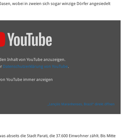
Oasen, wobei in zweien sich sogar winzige Dörfer angesiedelt
 den Inhalt von YouTube anzuzeigen.
er
Datenschutzerklärung von YouTube
.
 von YouTube immer anzeigen
„Lençóis Maranhenses, Brazil“ direkt öffnen
s abseits die Stadt Parati, die 37.600 Einwohner zählt. Bis Mitte