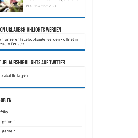
4. November 2024
von Urlaubshighlights werden
 Urlaubshighlights auf Twitter
laubsHls folgen
gorien
frika
llgemein
llgemein