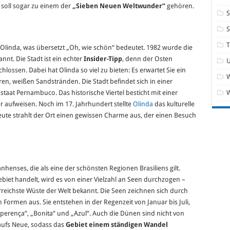
 soll sogar zu einem der
„Sieben Neuen Weltwunder“
gehören.
S
T
 Olinda, was übersetzt „Oh, wie schön“ bedeutet. 1982 wurde die
nt. Die Stadt ist ein echter
Insider-Tipp
, denn der Osten
hlossen. Dabei hat Olinda so viel zu bieten: Es erwartet Sie ein
W
ren, weißen Sandstränden. Die Stadt befindet sich in einer
aat Pernambuco. Das historische Viertel besticht mit einer
 aufweisen. Noch im 17. Jahrhundert stellte
Olinda
das kulturelle
ute strahlt der Ort einen gewissen Charme aus, der einen Besuch
nhenses, die als eine der schönsten Regionen Brasiliens gilt.
iet handelt, wird es von einer Vielzahl an Seen durchzogen –
reichste Wüste der Welt bekannt. Die Seen zeichnen sich durch
 Formen aus. Sie entstehen in der Regenzeit von Januar bis Juli,
sperença“, „Bonita“ und „Azul“. Auch die Dünen sind nicht von
 aufs Neue, sodass das
Gebiet einem ständigen Wandel