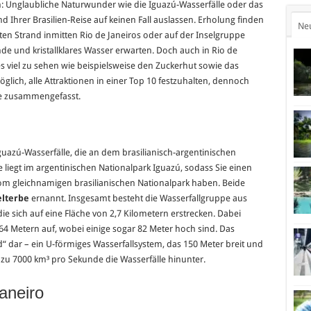
: Unglaubliche Naturwunder wie die Iguazú-Wasserfälle oder das
 Ihrer Brasilien-Reise auf keinen Fall auslassen. Erholung finden
Ne
 Strand inmitten Rio de Janeiros oder auf der Inselgruppe
 und kristallklares Wasser erwarten. Doch auch in Rio de
 es viel zu sehen wie beispielsweise den Zuckerhut sowie das
lich, alle Attraktionen in einer Top 10 festzuhalten, dennoch
te zusammengefasst.
guazú-Wasserfälle, die an dem brasilianisch-argentinischen
e liegt im argentinischen Nationalpark Iguazú, sodass Sie einen
 gleichnamigen brasilianischen Nationalpark haben. Beide
lterbe
ernannt. Insgesamt besteht die Wasserfallgruppe aus
ie sich auf eine Fläche von 2,7 Kilometern erstrecken. Dabei
64 Metern auf, wobei einige sogar 82 Meter hoch sind. Das
d“ dar – ein U-förmiges Wasserfallsystem, das 150 Meter breit und
s zu 7000 km³ pro Sekunde die Wasserfälle hinunter.
aneiro