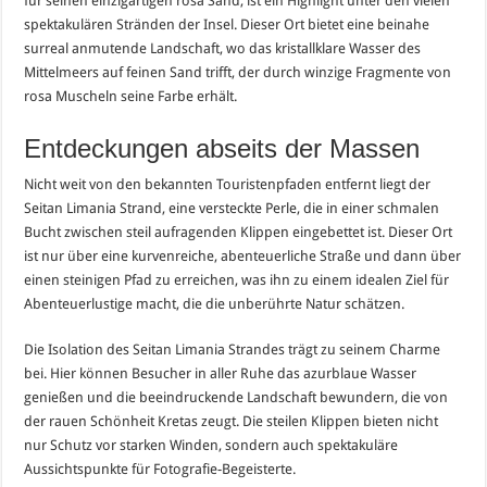
für seinen einzigartigen rosa Sand, ist ein Highlight unter den vielen
spektakulären Stränden der Insel. Dieser Ort bietet eine beinahe
surreal anmutende Landschaft, wo das kristallklare Wasser des
Mittelmeers auf feinen Sand trifft, der durch winzige Fragmente von
rosa Muscheln seine Farbe erhält.
Entdeckungen abseits der Massen
Nicht weit von den bekannten Touristenpfaden entfernt liegt der
Seitan Limania Strand, eine versteckte Perle, die in einer schmalen
Bucht zwischen steil aufragenden Klippen eingebettet ist. Dieser Ort
ist nur über eine kurvenreiche, abenteuerliche Straße und dann über
einen steinigen Pfad zu erreichen, was ihn zu einem idealen Ziel für
Abenteuerlustige macht, die die unberührte Natur schätzen.
Die Isolation des Seitan Limania Strandes trägt zu seinem Charme
bei. Hier können Besucher in aller Ruhe das azurblaue Wasser
genießen und die beeindruckende Landschaft bewundern, die von
der rauen Schönheit Kretas zeugt. Die steilen Klippen bieten nicht
nur Schutz vor starken Winden, sondern auch spektakuläre
Aussichtspunkte für Fotografie-Begeisterte.