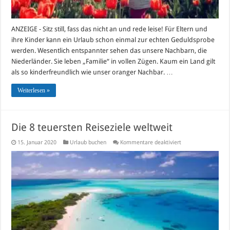
ANZEIGE - Sitz still, fass das nicht an und rede leise! Für Eltern und
ihre Kinder kann ein Urlaub schon einmal zur echten Geduldsprobe
werden. Wesentlich entspannter sehen das unsere Nachbarn, die
Niederländer. Sie leben „Familie“ in vollen Zügen. Kaum ein Land gilt
als so kinderfreundlich wie unser oranger Nachbar. …
Weiterlesen »
Die 8 teuersten Reiseziele weltweit
für
15. Januar 2020
Urlaub buchen
Kommentare deaktiviert
Die
8
teuersten
Reiseziele
weltweit