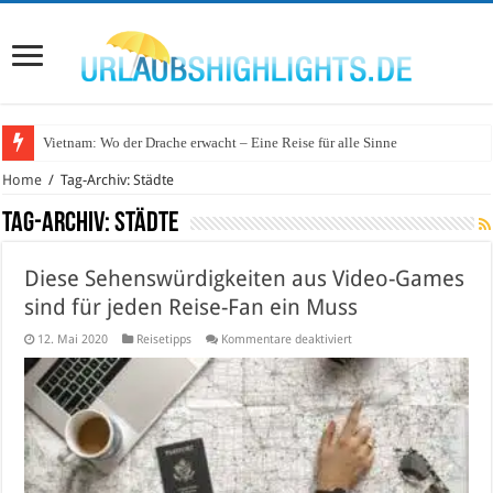
Vietnam: Wo der Drache erwacht – Eine Reise für alle Sinne
Wo lohnt sich Urlaub auf dem Wasser in Deutschland?
Home
/
Tag-Archiv: Städte
Tag-Archiv:
Städte
Diese Sehenswürdigkeiten aus Video-Games
sind für jeden Reise-Fan ein Muss
für
12. Mai 2020
Reisetipps
Kommentare deaktiviert
Diese
Sehenswürdigkeiten
aus
Video-
Games
sind
für
jeden
Reise-
Fan