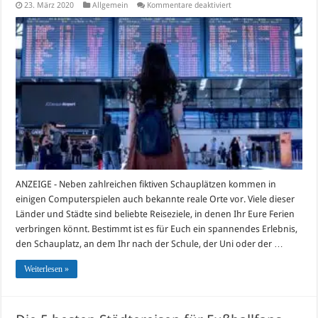
für
23. März 2020
Allgemein
Kommentare deaktiviert
Reiseziele,
die
man
aus
Computerspielen
kennt
ANZEIGE - Neben zahlreichen fiktiven Schauplätzen kommen in
einigen Computerspielen auch bekannte reale Orte vor. Viele dieser
Länder und Städte sind beliebte Reiseziele, in denen Ihr Eure Ferien
verbringen könnt. Bestimmt ist es für Euch ein spannendes Erlebnis,
den Schauplatz, an dem Ihr nach der Schule, der Uni oder der …
Weiterlesen »