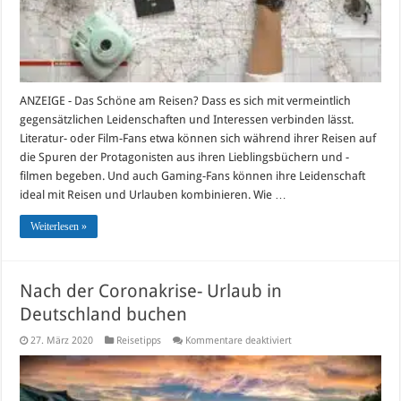
ein
Muss
ANZEIGE - Das Schöne am Reisen? Dass es sich mit vermeintlich
gegensätzlichen Leidenschaften und Interessen verbinden lässt.
Literatur- oder Film-Fans etwa können sich während ihrer Reisen auf
die Spuren der Protagonisten aus ihren Lieblingsbüchern und -
filmen begeben. Und auch Gaming-Fans können ihre Leidenschaft
ideal mit Reisen und Urlauben kombinieren. Wie …
Weiterlesen »
Nach der Coronakrise- Urlaub in
Deutschland buchen
für
27. März 2020
Reisetipps
Kommentare deaktiviert
Nach
der
Coronakrise-
Urlaub
in