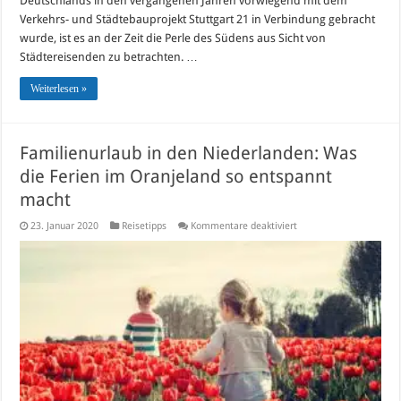
Deutschlands in den vergangenen Jahren vorwiegend mit dem
Verkehrs- und Städtebauprojekt Stuttgart 21 in Verbindung gebracht
wurde, ist es an der Zeit die Perle des Südens aus Sicht von
Städtereisenden zu betrachten. …
Weiterlesen »
Familienurlaub in den Niederlanden: Was
die Ferien im Oranjeland so entspannt
macht
für
23. Januar 2020
Reisetipps
Kommentare deaktiviert
Familienurlaub
in
den
Niederlanden:
Was
die
Ferien
im
Oranjeland
so
entspannt
macht