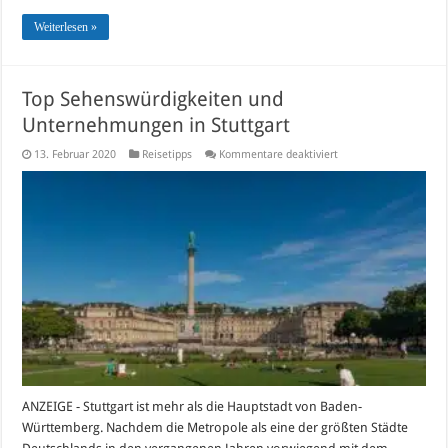
Weiterlesen »
Top Sehenswürdigkeiten und
Unternehmungen in Stuttgart
für
13. Februar 2020
Reisetipps
Kommentare deaktiviert
Top
Sehenswürdigkeiten
und
Unternehmungen
in
Stuttgart
ANZEIGE - Stuttgart ist mehr als die Hauptstadt von Baden-
Württemberg. Nachdem die Metropole als eine der größten Städte