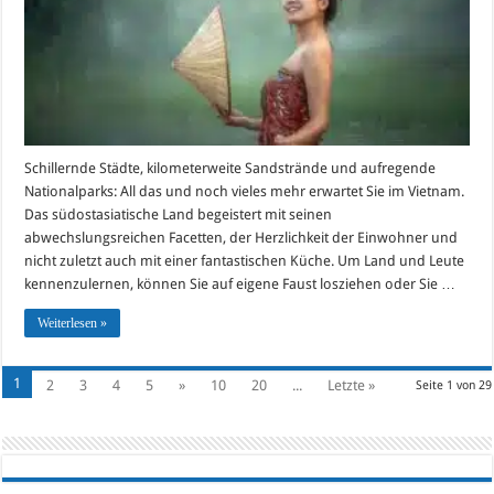
für
den
perfekten
Urlaub
Schillernde Städte, kilometerweite Sandstrände und aufregende
Nationalparks: All das und noch vieles mehr erwartet Sie im Vietnam.
Das südostasiatische Land begeistert mit seinen
abwechslungsreichen Facetten, der Herzlichkeit der Einwohner und
nicht zuletzt auch mit einer fantastischen Küche. Um Land und Leute
kennenzulernen, können Sie auf eigene Faust losziehen oder Sie …
Weiterlesen »
1
2
3
4
5
»
10
20
...
Letzte »
Seite 1 von 29