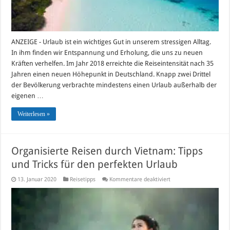
ANZEIGE - Urlaub ist ein wichtiges Gut in unserem stressigen Alltag.
In ihm finden wir Entspannung und Erholung, die uns zu neuen
Kräften verhelfen. Im Jahr 2018 erreichte die Reiseintensität nach 35
Jahren einen neuen Höhepunkt in Deutschland. Knapp zwei Drittel
der Bevölkerung verbrachte mindestens einen Urlaub außerhalb der
eigenen …
Weiterlesen »
Organisierte Reisen durch Vietnam: Tipps
und Tricks für den perfekten Urlaub
für
13. Januar 2020
Reisetipps
Kommentare deaktiviert
Organisierte
Reisen
durch
Vietnam:
Tipps
und
Tricks