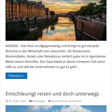
Deutschland
buchen
ANZEIGE - Das Virus ist allgegenwärtig und bringt so gut wie jede
Branche in der Wirtschaft zum straucheln. Ob Restaurants,
Blumenläden, Hotels oder Reisebüros einfach jeder ist in irgendeiner
Weise davon betroffen. Der Staat bietet in dieser schweren Zeit seine
Hilfe an und will die Unternehmen so gut es geht …
Weiterlesen »
Entschleunigt reisen und doch unterwegs
für
26. März 2020
Reisetipps
Kommentare deaktiviert
Entschleunigt
reisen
und