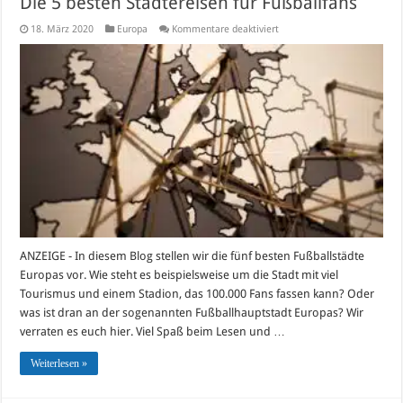
Die 5 besten Städtereisen für Fußballfans
für
18. März 2020
Europa
Kommentare deaktiviert
Die
5
besten
Städtereisen
für
Fußballfans
ANZEIGE - In diesem Blog stellen wir die fünf besten Fußballstädte
Europas vor. Wie steht es beispielsweise um die Stadt mit viel
Tourismus und einem Stadion, das 100.000 Fans fassen kann? Oder
was ist dran an der sogenannten Fußballhauptstadt Europas? Wir
verraten es euch hier. Viel Spaß beim Lesen und …
Weiterlesen »