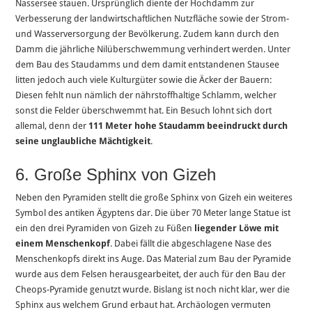
Nassersee stauen. Ursprünglich diente der Hochdamm zur
Verbesserung der landwirtschaftlichen Nutzfläche sowie der Strom-
und Wasserversorgung der Bevölkerung. Zudem kann durch den
Damm die jährliche Nilüberschwemmung verhindert werden. Unter
dem Bau des Staudamms und dem damit entstandenen Stausee
litten jedoch auch viele Kulturgüter sowie die Äcker der Bauern:
Diesen fehlt nun nämlich der nährstoffhaltige Schlamm, welcher
sonst die Felder überschwemmt hat. Ein Besuch lohnt sich dort
allemal, denn der
111 Meter hohe Staudamm beeindruckt durch
seine unglaubliche Mächtigkeit
.
6. Große Sphinx von Gizeh
Neben den Pyramiden stellt die große Sphinx von Gizeh ein weiteres
Symbol des antiken Ägyptens dar. Die über 70 Meter lange Statue ist
ein den drei Pyramiden von Gizeh zu Füßen
liegender Löwe mit
einem Menschenkopf
. Dabei fällt die abgeschlagene Nase des
Menschenkopfs direkt ins Auge. Das Material zum Bau der Pyramide
wurde aus dem Felsen herausgearbeitet, der auch für den Bau der
Cheops-Pyramide genutzt wurde. Bislang ist noch nicht klar, wer die
Sphinx aus welchem Grund erbaut hat. Archäologen vermuten