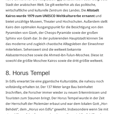
Stadt der arabischen Welt. Sie gilt weiterhin als das politische,
wirtschaftliche und kulturelle Zentrum des Landes. Die
Altstadt
Kairos wurde 1979 zum UNESCO Weltkulturerbe ernannt
und
bietet unzählige Museen, Theater und Hochschulen. Außerdem stellt
Kairo den optimalen Ausgangspunkt für die Besichtigung von den
Pyramiden von Gizeh, der Cheops-Pyramide sowie der großen
Sphinx von Gizeh dar. In der pulsierenden Hauptstadt können Sie
das moderne und zugleich chaotische Alltagsleben der Einwohner
miterleben. Sehenswert sind die weltweit bekannte
Alabastermoschee sowie die Ahmed-ibn-Tulun-Moschee. Diese ist
sowohl die größte Moschee Kairos sowie die dritt größte weltweit.
8. Horus Tempel
In Edfu erwartet Sie eine gigantische Kulturstätte, die nahezu noch
vollständig erhalten ist. Der 137 Meter lange Bau beinhaltet
Inschriften, die Forscher immer wieder zu neuen Erkenntnissen und
Touristen zum Staunen bringt. Der Horus Tempel wurde in der Zeit
der Herrschaft der Ptolemäer erbaut und war dem lokalen Gott ,,Hor-
Behdeti“, dem ,,Horus von Edfu“ geweiht. Insbesondere wenn Sie mit