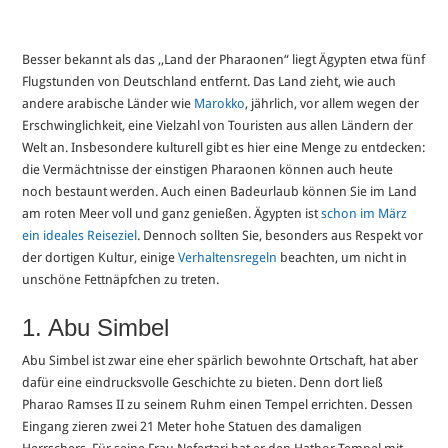
Besser bekannt als das ,,Land der Pharaonen“ liegt Ägypten etwa fünf
Flugstunden von Deutschland entfernt. Das Land zieht, wie auch
andere arabische Länder wie
Marokko
, jährlich, vor allem wegen der
Erschwinglichkeit, eine Vielzahl von Touristen aus allen Ländern der
Welt an. Insbesondere kulturell gibt es hier eine Menge zu entdecken:
die Vermächtnisse der einstigen Pharaonen können auch heute
noch bestaunt werden. Auch einen Badeurlaub können Sie im Land
am roten Meer voll und ganz genießen. Ägypten ist
schon im März
ein ideales Reiseziel
. Dennoch sollten Sie, besonders aus Respekt vor
der dortigen Kultur, einige
Verhaltensregeln
beachten, um nicht in
unschöne Fettnäpfchen zu treten.
1. Abu Simbel
Abu Simbel ist zwar eine eher spärlich bewohnte Ortschaft, hat aber
dafür eine eindrucksvolle Geschichte zu bieten. Denn dort ließ
Pharao Ramses II zu seinem Ruhm einen Tempel errichten. Dessen
Eingang zieren zwei 21 Meter hohe Statuen des damaligen