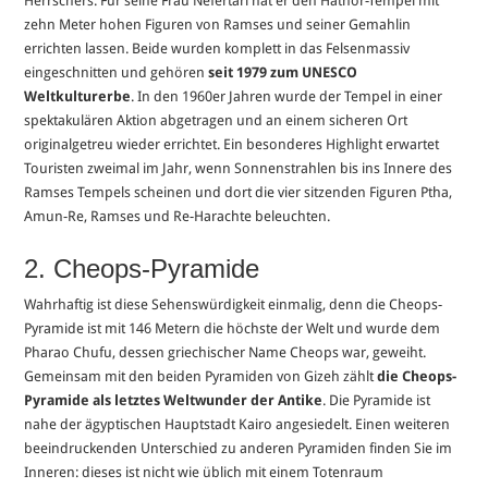
Herrschers. Für seine Frau Nefertari hat er den Hathor-Tempel mit
zehn Meter hohen Figuren von Ramses und seiner Gemahlin
errichten lassen. Beide wurden komplett in das Felsenmassiv
eingeschnitten und gehören
seit 1979 zum UNESCO
Weltkulturerbe
. In den 1960er Jahren wurde der Tempel in einer
spektakulären Aktion abgetragen und an einem sicheren Ort
originalgetreu wieder errichtet. Ein besonderes Highlight erwartet
Touristen zweimal im Jahr, wenn Sonnenstrahlen bis ins Innere des
Ramses Tempels scheinen und dort die vier sitzenden Figuren Ptha,
Amun-Re, Ramses und Re-Harachte beleuchten.
2. Cheops-Pyramide
Wahrhaftig ist diese Sehenswürdigkeit einmalig, denn die Cheops-
Pyramide ist mit 146 Metern die höchste der Welt und wurde dem
Pharao Chufu, dessen griechischer Name Cheops war, geweiht.
Gemeinsam mit den beiden Pyramiden von Gizeh zählt
die Cheops-
Pyramide als letztes Weltwunder der Antike
. Die Pyramide ist
nahe der ägyptischen Hauptstadt Kairo angesiedelt. Einen weiteren
beeindruckenden Unterschied zu anderen Pyramiden finden Sie im
Inneren: dieses ist nicht wie üblich mit einem Totenraum