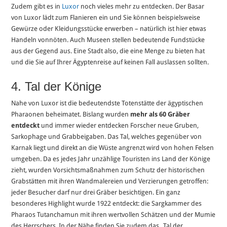
Zudem gibt es in
Luxor
noch vieles mehr zu entdecken. Der Basar
von Luxor lädt zum Flanieren ein und Sie können beispielsweise
Gewürze oder Kleidungsstücke erwerben – natürlich ist hier etwas
Handeln vonnöten. Auch Museen stellen bedeutende Fundstücke
aus der Gegend aus. Eine Stadt also, die eine Menge zu bieten hat
und die Sie auf Ihrer Ägyptenreise auf keinen Fall auslassen sollten.
4. Tal der Könige
Nahe von Luxor ist die bedeutendste Totenstätte der ägyptischen
Pharaonen beheimatet. Bislang wurden
mehr als 60 Gräber
entdeckt
und immer wieder entdecken Forscher neue Gruben,
Sarkophage und Grabbeigaben. Das Tal, welches gegenüber von
Karnak liegt und direkt an die Wüste angrenzt wird von hohen Felsen
umgeben. Da es jedes Jahr unzählige Touristen ins Land der Könige
zieht, wurden Vorsichtsmaßnahmen zum Schutz der historischen
Grabstätten mit ihren Wandmalereien und Verzierungen getroffen:
jeder Besucher darf nur drei Gräber besichtigen. Ein ganz
besonderes Highlight wurde 1922 entdeckt: die Sargkammer des
Pharaos Tutanchamun mit ihren wertvollen Schätzen und der Mumie
des Herrschers. In der Nähe finden Sie zudem das ,,Tal der