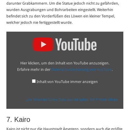
darunter Grabkammern. Um die Statue jedoch nicht zu gefährden,
wurden Ausgrabungen und Bohrarbeiten eingestellt. Weiterhin
befindet sich zu den Vorderfüßen des Löwen ein kleiner Tempel,
welcher jedoch nie fertiggestellt wurde.
„Die
Rätsel
der
Sphinx
Doku
über
die
Hier klicken, um den Inhalt von YouTube anzuzeigen.
Sphinx
Teil
Erfahre mehr in der
Datenschutzerklärung von YouTube
.
1“
von
YouTube
Inhalt von YouTube immer anzeigen
anzeigen
„Die Rätsel der Sphinx Doku über die Sphinx Teil 1“ direkt öffnen
7. Kairo
Kairo ist nicht nur die Hauptstadt Ägyptens, sondern auch die größte