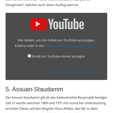
Königinnen“, welches auch einen Ausflug wert ist.
„Tal
der
Könige
Tor
ins
Jenseits“
von
Hier klicken, um den Inhalt von YouTube anzuzeigen.
YouTube
anzeigen
Erfahre mehr in der
Datenschutzerklärung von YouTube
.
Inhalt von YouTube immer anzeigen
„Tal der Könige Tor ins Jenseits“ direkt öffnen
5. Assuan-Staudamm
Der Assuan-Staudamm gilt als das bedeutendste Bauprojekt heutiger
Zeit. Er wurde zwischen 1960 und 1971 mit russischer Unterstützung
errichtet. Dieser soll den längsten Fluss Afrikas, den Nil, zu dem