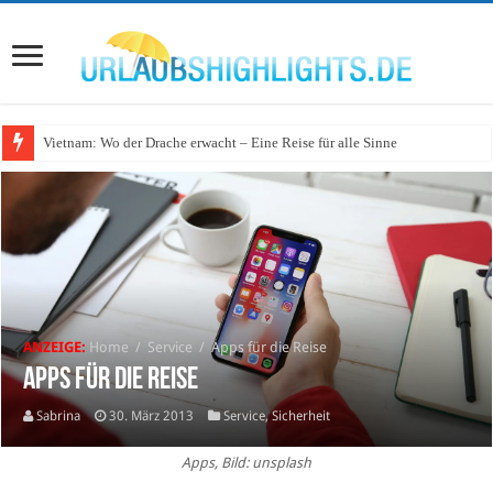
Vietnam: Wo der Drache erwacht – Eine Reise für alle Sinne
ANZEIGE:
Home
/
Service
/
Apps für die Reise
Apps für die Reise
Sabrina
30. März 2013
Service
,
Sicherheit
Apps, Bild: unsplash