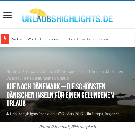
Vietnam: Wo der Drache erwacht – Eine Reise für alle Sinne
Home
/
Europa
/
Auf nach Dänemark – die schönsten dänischen
Inseln für einen gelungenen Urlaub
Auf nach Dänemark – die schönsten
dänischen Inseln für einen gelungenen
Urlaub
Urlaubshighlights Redaktion
7. März 2017
Europa
,
Regionen
Romo Dänemark, Bild: unsplash