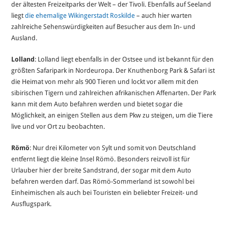
der ältesten Freizeitparks der Welt – der Tivoli. Ebenfalls auf Seeland
liegt
die ehemalige Wikingerstadt Roskilde
– auch hier warten
zahlreiche Sehenswürdigkeiten auf Besucher aus dem In- und
Ausland.
Lolland
: Lolland liegt ebenfalls in der Ostsee und ist bekannt für den
größten Safaripark in Nordeuropa. Der Knuthenborg Park & Safari ist
die Heimat von mehr als 900 Tieren und lockt vor allem mit den
sibirischen Tigern und zahlreichen afrikanischen Affenarten. Der Park
kann mit dem Auto befahren werden und bietet sogar die
Möglichkeit, an einigen Stellen aus dem Pkw zu steigen, um die Tiere
live und vor Ort zu beobachten.
Römö
: Nur drei Kilometer von Sylt und somit von Deutschland
entfernt liegt die kleine Insel Römö. Besonders reizvoll ist für
Urlauber hier der breite Sandstrand, der sogar mit dem Auto
befahren werden darf. Das Römö-Sommerland ist sowohl bei
Einheimischen als auch bei Touristen ein beliebter Freizeit- und
Ausflugspark.