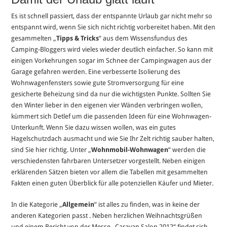
Es ist schnell passiert, dass der entspannte Urlaub gar nicht mehr so
entspannt wird, wenn Sie sich nicht richtig vorbereitet haben. Mit den
gesammelten „
Tipps & Tricks
“ aus dem Wissensfundus des
Camping-Bloggers wird vieles wieder deutlich einfacher. So kann mit
einigen Vorkehrungen sogar im Schnee der Campingwagen aus der
Garage gefahren werden. Eine verbesserte Isolierung des
Wohnwagenfensters sowie gute Stromversorgung für eine
gesicherte Beheizung sind da nur die wichtigsten Punkte. Sollten Sie
den Winter lieber in den eigenen vier Wänden verbringen wollen,
kümmert sich Detlef um die passenden Ideen für eine Wohnwagen-
Unterkunft. Wenn Sie dazu wissen wollen, was ein gutes
Hagelschutzdach ausmacht und wie Sie Ihr Zelt richtig sauber halten,
sind Sie hier richtig. Unter „
Wohnmobil-Wohnwagen
“ werden die
verschiedensten fahrbaren Untersetzer vorgestellt. Neben einigen
erklärenden Sätzen bieten vor allem die Tabellen mit gesammelten
Fakten einen guten Überblick für alle potenziellen Käufer und Mieter.
In die Kategorie „
Allgemein
“ ist alles zu finden, was in keine der
anderen Kategorien passt . Neben herzlichen Weihnachtsgrüßen
und einem Bericht von der Messe „Caravan Salon 2012“ findet sich