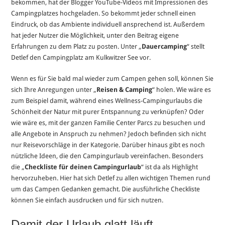
bekommen, hat der Blogger YouTube-Videos mit Impressionen des
Campingplatzes hochgeladen. So bekommt jeder schnell einen
Eindruck, ob das Ambiente individuell ansprechend ist. Außerdem
hat jeder Nutzer die Möglichkeit, unter den Beitrag eigene
Erfahrungen zu dem Platz zu posten. Unter „
Dauercamping
“ stellt
Detlef den Campingplatz am Kulkwitzer See vor.
Wenn es für Sie bald mal wieder zum Campen gehen soll, können Sie
sich Ihre Anregungen unter „
Reisen & Camping
“ holen. Wie wäre es
zum Beispiel damit, während eines Wellness-Campingurlaubs die
Schönheit der Natur mit purer Entspannung zu verknüpfen? Oder
wie wäre es, mit der ganzen Familie Center Parcs zu besuchen und
alle Angebote in Anspruch zu nehmen? Jedoch befinden sich nicht
nur Reisevorschläge in der Kategorie. Darüber hinaus gibt es noch
nützliche Ideen, die den Campingurlaub vereinfachen. Besonders
die „
Checkliste für deinen Campingurlaub
“ ist da als Highlight
hervorzuheben. Hier hat sich Detlef zu allen wichtigen Themen rund
um das Campen Gedanken gemacht. Die ausführliche Checkliste
können Sie einfach ausdrucken und für sich nutzen.
Damit der Urlaub glatt läuft