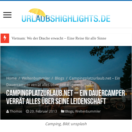
Vietnam: Wo der Drache erwacht – Eine Reise für alle Sinne
Wo lohnt sich Urlaub auf dem Wasser in Deutschland?
Home
/
Weltenbummler
/
Blogs
/
Campingplatzurlaub.net – Ein
Dauercamper verrät alles über seine Leidenschaft
Campingplatzurlaub.net – Ein Dauercamper
verrät alles über seine Leidenschaft
Thomas
20. Februar 2013
Blogs
,
Weltenbummler
Camping, Bild: unsplash