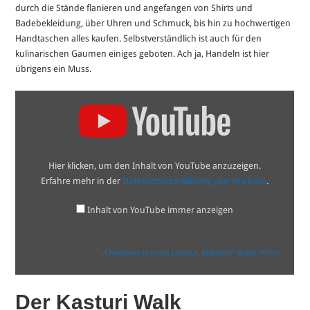
durch die Stände flanieren und angefangen von Shirts und
Badebekleidung, über Uhren und Schmuck, bis hin zu hochwertigen
Handtaschen alles kaufen. Selbstverständlich ist auch für den
kulinarischen Gaumen einiges geboten. Ach ja, Handeln ist hier
übrigens ein Muss.
„Chinatown
in
Kuala
Lumpur,
Malaysia“
von
YouTube
Hier klicken, um den Inhalt von YouTube anzuzeigen.
anzeigen
Erfahre mehr in der
Datenschutzerklärung von YouTube
.
Inhalt von YouTube immer anzeigen
„Chinatown in Kuala Lumpur, Malaysia“ direkt öffnen
Der Kasturi Walk