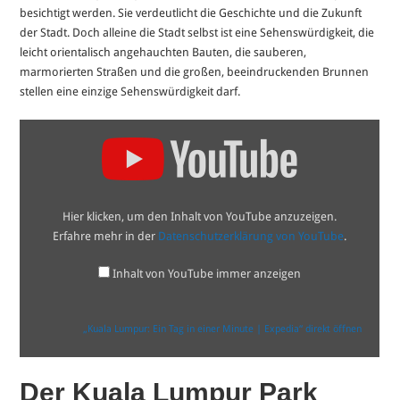
besichtigt werden. Sie verdeutlicht die Geschichte und die Zukunft
der Stadt. Doch alleine die Stadt selbst ist eine Sehenswürdigkeit, die
leicht orientalisch angehauchten Bauten, die sauberen,
marmorierten Straßen und die großen, beeindruckenden Brunnen
stellen eine einzige Sehenswürdigkeit darf.
„Kuala
Lumpur:
Ein
Tag
in
einer
Minute
Hier klicken, um den Inhalt von YouTube anzuzeigen.
|
Expedia“
Erfahre mehr in der
Datenschutzerklärung von YouTube
.
von
YouTube
anzeigen
Inhalt von YouTube immer anzeigen
„Kuala Lumpur: Ein Tag in einer Minute | Expedia“ direkt öffnen
Der Kuala Lumpur Park