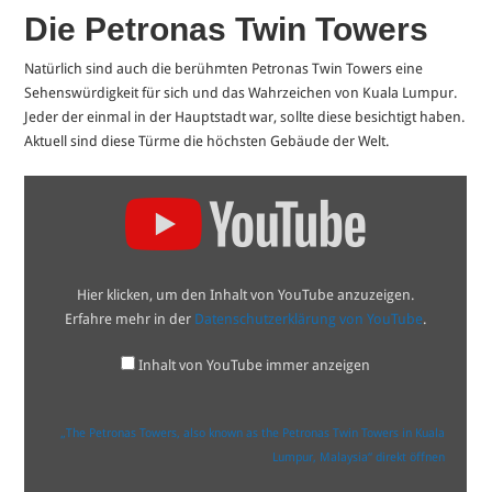
Die Petronas Twin Towers
Natürlich sind auch die berühmten Petronas Twin Towers eine
Sehenswürdigkeit für sich und das Wahrzeichen von Kuala Lumpur.
Jeder der einmal in der Hauptstadt war, sollte diese besichtigt haben.
Aktuell sind diese Türme die höchsten Gebäude der Welt.
„The
Petronas
Towers,
also
known
as
the
Hier klicken, um den Inhalt von YouTube anzuzeigen.
Petronas
Twin
Erfahre mehr in der
Datenschutzerklärung von YouTube
.
Towers
in
Kuala
Inhalt von YouTube immer anzeigen
Lumpur,
Malaysia“
von
YouTube
„The Petronas Towers, also known as the Petronas Twin Towers in Kuala
anzeigen
Lumpur, Malaysia“ direkt öffnen