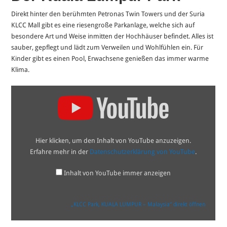
Direkt hinter den berühmten Petronas Twin Towers und der Suria
KLCC Mall gibt es eine riesengroße Parkanlage, welche sich auf
besondere Art und Weise inmitten der Hochhäuser befindet. Alles ist
sauber, gepflegt und lädt zum Verweilen und Wohlfühlen ein. Für
Kinder gibt es einen Pool, Erwachsene genießen das immer warme
Klima.
„KLCC
Park,
KUALA
LUMPUR
–
Malaysia“
von
Hier klicken, um den Inhalt von YouTube anzuzeigen.
YouTube
anzeigen
Erfahre mehr in der
Datenschutzerklärung von YouTube
.
Inhalt von YouTube immer anzeigen
„KLCC Park, KUALA LUMPUR – Malaysia“ direkt öffnen