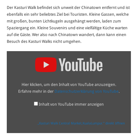
Der Kasturi Walk befindet sich unweit der Chinatown entfernt und ist
ebenfalls ein sehr beliebtes Ziel bei Touristen. Kleine Gassen, welche
mit großen, bunten Lichtkugeln ausgehängt werden, laden zum
Spaziergang ein. Kleine Souvenirs und eine vielfältige Küche warten
auf die Gäste. Wer also nach Chinatown wandert, dann kann einen
Besuch des Kasturi Walks nicht umgehen.
„Kasturi
Walk
Central
Market,KualaLumpur.“
von
YouTube
anzeigen
Hier klicken, um den Inhalt von YouTube anzuzeigen.
Erfahre mehr in der
Datenschutzerklärung von YouTube
.
Inhalt von YouTube immer anzeigen
„Kasturi Walk Central Market,KualaLumpur.“ direkt öffnen