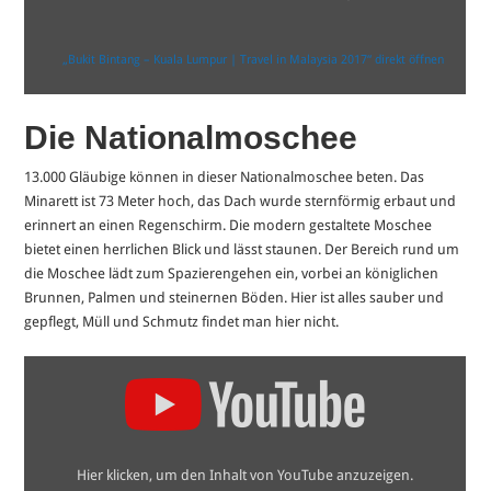
anzeigen
„Bukit Bintang – Kuala Lumpur | Travel in Malaysia 2017“ direkt öffnen
Die Nationalmoschee
13.000 Gläubige können in dieser Nationalmoschee beten. Das
Minarett ist 73 Meter hoch, das Dach wurde sternförmig erbaut und
erinnert an einen Regenschirm. Die modern gestaltete Moschee
bietet einen herrlichen Blick und lässt staunen. Der Bereich rund um
die Moschee lädt zum Spazierengehen ein, vorbei an königlichen
Brunnen, Palmen und steinernen Böden. Hier ist alles sauber und
gepflegt, Müll und Schmutz findet man hier nicht.
„[FULL
HD]
Die
National
Moschee
(Masjid
Negara)
Hier klicken, um den Inhalt von YouTube anzuzeigen.
in