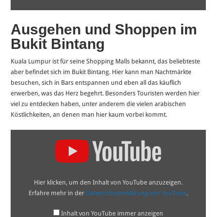
Ausgehen und Shoppen im
Bukit Bintang
Kuala Lumpur ist für seine Shopping Malls bekannt, das beliebteste
aber befindet sich im Bukit Bintang. Hier kann man Nachtmärkte
besuchen, sich in Bars entspannen und eben all das käuflich
erwerben, was das Herz begehrt. Besonders Touristen werden hier
viel zu entdecken haben, unter anderem die vielen arabischen
Köstlichkeiten, an denen man hier kaum vorbei kommt.
„Bukit
Bintang
–
Kuala
Lumpur
|
Travel
Hier klicken, um den Inhalt von YouTube anzuzeigen.
in
Malaysia
Erfahre mehr in der
Datenschutzerklärung von YouTube
.
2017“
von
YouTube
Inhalt von YouTube immer anzeigen