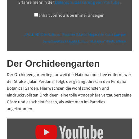
Kuala
Erfahre mehr in der
Datenschutzerklärung von YouTube
.
Lumpur
Sehenswertes
in
Inhalt von YouTube immer anzeigen
Kuala
Lumpur
Malaysia“
von
„[FULL HD] Die National Moschee (Masjid Negara) in Kuala Lumpur
YouTube
Sehenswertes in Kuala Lumpur Malaysia“ direkt öffnen
anzeigen
Der Orchideengarten
Der Orchideengarten liegt unweit der Nationalmoschee entfernt, wer
der Straße „Jalan Perdana“ folgt, der gelangt direkt in den Perdana
Botanical Garden. Hier wachsen die wohl schönsten und
eindrucksvollsten Orchideen, eine tolle Atmosphäre verzaubert seine
Gäste und es scheint fast so, als wäre man im Paradies
angekommen.
„[FULL
HD]
Der
Orchideengarten