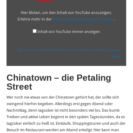
in
Kuala
Lumpur
Hier klicken, um den Inhalt von YouTube anzuzeigen.
KL
in
Erfahre mehr in der
Datenschutzerklärung von YouTube
.
Malaysia“
von
YouTube
Inhalt von YouTube immer anzeigen
anzeigen
„[FULL HD] Der Orchideengarten in Kuala Lumpur KL in Malaysia“ direkt
öffnen
Chinatown – die Petaling
Street
Wer noch nie etwas von der Chinatown gehört hat, der sollte sich
zwingend hierhin begeben. Allerdings erst gegen Abend oder
Nachmittag, denn tagsüber ist nicht besonders viel los. Das bunte
Treiben und aktive Leben beginnt in den späten Tagesstunden, da es
tagsüber einfach zu heiß ist. Einkäufe, Shoppingtouren und auch der
Besuch im Restaurant werden am Abend erledigt. Hier kann man