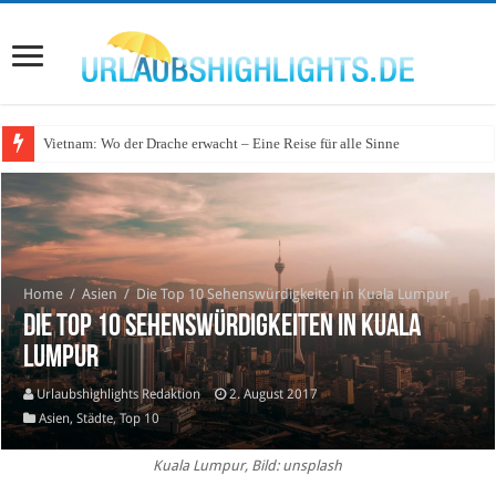
Vietnam: Wo der Drache erwacht – Eine Reise für alle Sinne
Wo lohnt sich Urlaub auf dem Wasser in Deutschland?
Home
/
Asien
/
Die Top 10 Sehenswürdigkeiten in Kuala Lumpur
Die Top 10 Sehenswürdigkeiten in Kuala
Lumpur
Urlaubshighlights Redaktion
2. August 2017
Asien
,
Städte
,
Top 10
Kuala Lumpur, Bild: unsplash