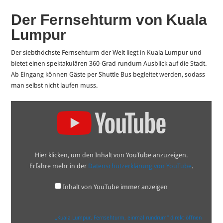
Der Fernsehturm von Kuala
Lumpur
Der siebthöchste Fernsehturm der Welt liegt in Kuala Lumpur und
bietet einen spektakulären 360-Grad rundum Ausblick auf die Stadt.
Ab Eingang können Gäste per Shuttle Bus begleitet werden, sodass
man selbst nicht laufen muss.
„Kuala
Lumpur,
Fernsehturm,
einmal
rundrum“
von
YouTube
Hier klicken, um den Inhalt von YouTube anzuzeigen.
anzeigen
Erfahre mehr in der
Datenschutzerklärung von YouTube
.
Inhalt von YouTube immer anzeigen
„Kuala Lumpur, Fernsehturm, einmal rundrum“ direkt öffnen