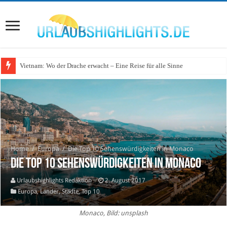
Vietnam: Wo der Drache erwacht – Eine Reise für alle Sinne
Home
/
Europa
/
Die Top 10 Sehenswürdigkeiten in Monaco
Die Top 10 Sehenswürdigkeiten in Monaco
Urlaubshighlights Redaktion
2. August 2017
Europa
,
Länder
,
Städte
,
Top 10
Monaco, Bild: unsplash