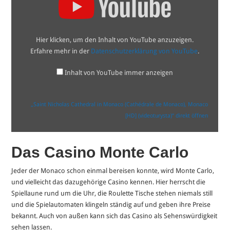
Cathedral
in
Monaco
(Cathédrale
de
Hier klicken, um den Inhalt von YouTube anzuzeigen.
Monaco),
Monaco
Erfahre mehr in der
Datenschutzerklärung von YouTube
.
[HD]
(videoturysta)“
von
Inhalt von YouTube immer anzeigen
YouTube
anzeigen
„Saint Nicholas Cathedral in Monaco (Cathédrale de Monaco), Monaco
[HD] (videoturysta)“ direkt öffnen
Das Casino Monte Carlo
Jeder der Monaco schon einmal bereisen konnte, wird Monte Carlo,
und vielleicht das dazugehörige Casino kennen. Hier herrscht die
Spiellaune rund um die Uhr, die Roulette Tische stehen niemals still
und die Spielautomaten klingeln ständig auf und geben ihre Preise
bekannt. Auch von außen kann sich das Casino als Sehenswürdigkeit
sehen lassen.