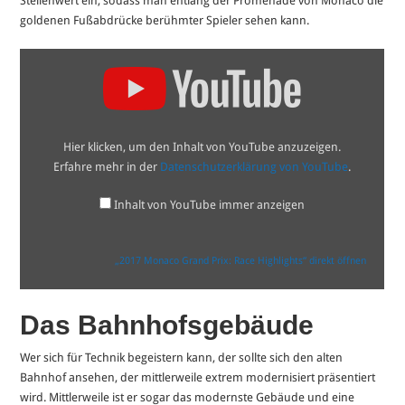
Stellenwert ein, sodass man entlang der Promenade von Monaco die
goldenen Fußabdrücke berühmter Spieler sehen kann.
„2017
Monaco
Grand
Prix:
Race
Highlights“
von
Hier klicken, um den Inhalt von YouTube anzuzeigen.
YouTube
anzeigen
Erfahre mehr in der
Datenschutzerklärung von YouTube
.
Inhalt von YouTube immer anzeigen
„2017 Monaco Grand Prix: Race Highlights“ direkt öffnen
Das Bahnhofsgebäude
Wer sich für Technik begeistern kann, der sollte sich den alten
Bahnhof ansehen, der mittlerweile extrem modernisiert präsentiert
wird. Mittlerweile ist er sogar das modernste Gebäude und eine