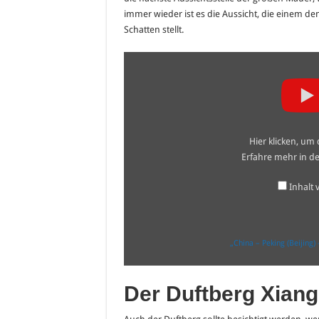
immer wieder ist es die Aussicht, die einem d
Schatten stellt.
„China
–
Peking
(Beijing)
–
Große
Chinesische
Mauer
Hier klicken, um
–
Grabanlage
Erfahre mehr in d
der
Ming
Dynastie“
Inhalt
von
YouTube
anzeigen
„China – Peking (Beijing
Der Duftberg Xian