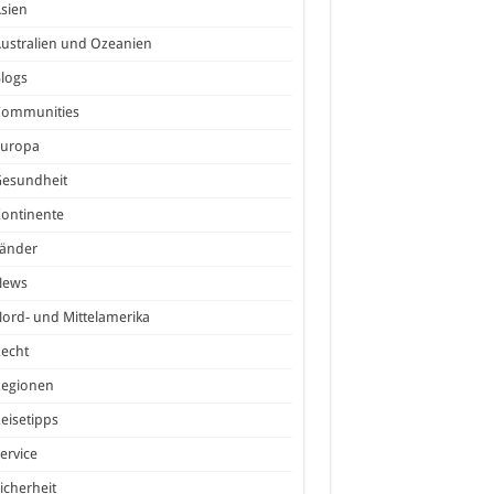
sien
ustralien und Ozeanien
logs
Communities
Europa
Gesundheit
ontinente
Länder
News
ord- und Mittelamerika
echt
Regionen
eisetipps
ervice
icherheit