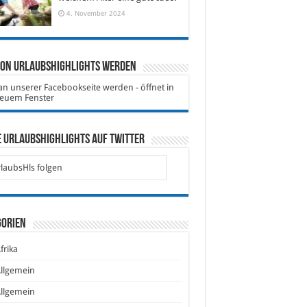
4. November 2024
von Urlaubshighlights werden
 Urlaubshighlights auf Twitter
laubsHls folgen
gorien
frika
llgemein
llgemein