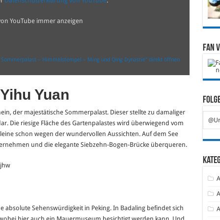
er
Datenschutzerklärung von YouTube
.
 von YouTube immer anzeigen
Fan 
– Sommerpalast – Himmelstempel – Ming und Qing Dynastie“ direkt öffnen
Yihu Yuan
Folge
nein, der majestätische Sommerpalast. Dieser stellte zu damaliger
@Ur
dar. Die riesige Fläche des Gartenpalastes wird überwiegend vom
alleine schon wegen der wundervollen Aussichten. Auf dem See
ternehmen und die elegante Siebzehn-Bogen-Brücke überqueren.
Kate
jhw
A
A
e absolute Sehenswürdigkeit in Peking. In Badaling befindet sich
A
, wobei hier auch ein Mauermuseum besichtigt werden kann. Und