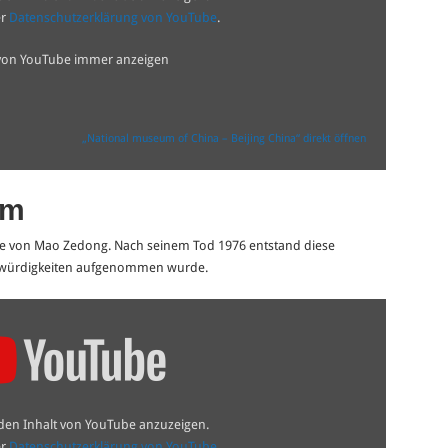
er
Datenschutzerklärung von YouTube
.
 von YouTube immer anzeigen
„National museum of China – Beijing China“ direkt öffnen
um
e von Mao Zedong. Nach seinem Tod 1976 entstand diese
enswürdigkeiten aufgenommen wurde.
 den Inhalt von YouTube anzuzeigen.
er
Datenschutzerklärung von YouTube
.