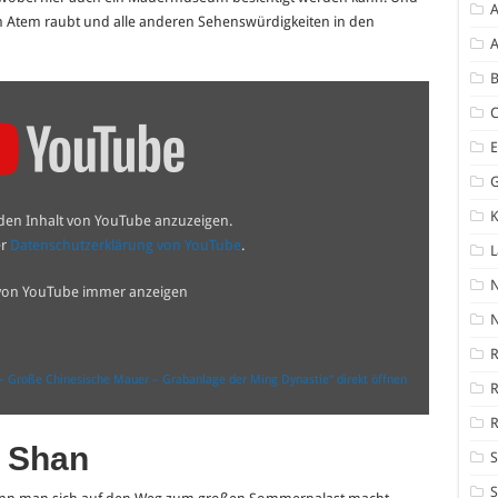
A
en Atem raubt und alle anderen Sehenswürdigkeiten in den
A
B
K
 den Inhalt von YouTube anzuzeigen.
er
Datenschutzerklärung von YouTube
.
 von YouTube immer anzeigen
N
R
) – Große Chinesische Mauer – Grabanlage der Ming Dynastie“ direkt öffnen
R
g Shan
S
S