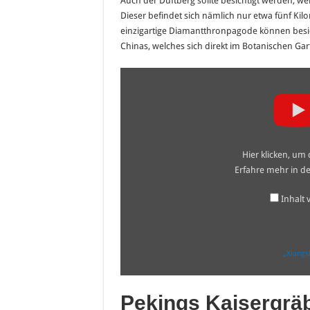
Auch der Duftberg sollte besichtigt werden,
Dieser befindet sich nämlich nur etwa fünf Ki
einzigartige Diamantthronpagode können besic
Chinas, welches sich direkt im Botanischen Gar
„Xiangshan
Park
aka
Fragrant
Hills
Park
in
Beijing
Hier klicken, um
China
–
Erfahre mehr in d
Part
1
of
Inhalt
3“
von
YouTube
anzeigen
„Xiangsh
Pekings Kaisergrä