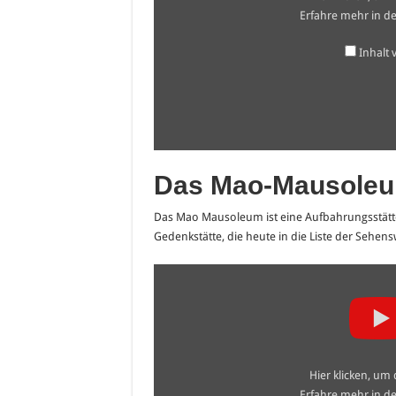
anzeigen
Erfahre mehr in d
Inhalt
Das Mao-Mausole
Das Mao Mausoleum ist eine Aufbahrungsstätt
Gedenkstätte, die heute in die Liste der Seh
„Mao
Zedong's
Crystal
Mausoleum
|
China
Uncensored“
von
Hier klicken, um
YouTube
anzeigen
Erfahre mehr in d