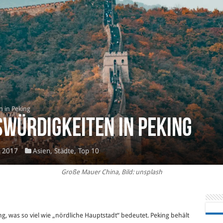
 in Peking
swürdigkeiten in Peking
t 2017
Asien
,
Städte
,
Top 10
Große Mauer China, Bild: unsplash
ng, was so viel wie „nördliche Hauptstadt“ bedeutet. Peking behält