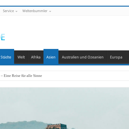
Service
Weltenbummler
Städte
Welt
Afrika
Asien
Australien und Ozeanien
Europa
– Eine Reise für alle Sinne