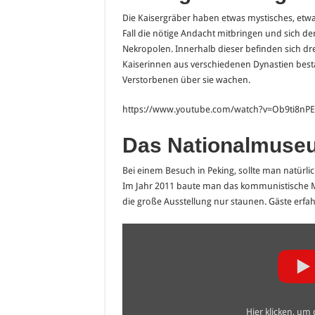
Die Kaisergräber haben etwas mystisches, etwas
Fall die nötige Andacht mitbringen und sich de
Nekropolen. Innerhalb dieser befinden sich d
Kaiserinnen aus verschiedenen Dynastien besta
Verstorbenen über sie wachen.
https://www.youtube.com/watch?v=Ob9ti8nP
Das Nationalmuse
Bei einem Besuch in Peking, sollte man natür
Im Jahr 2011 baute man das kommunistische
die große Ausstellung nur staunen. Gäste erfahr
„National
museum
of
China
–
Beijing
China“
von
Hier klicken, um
YouTube