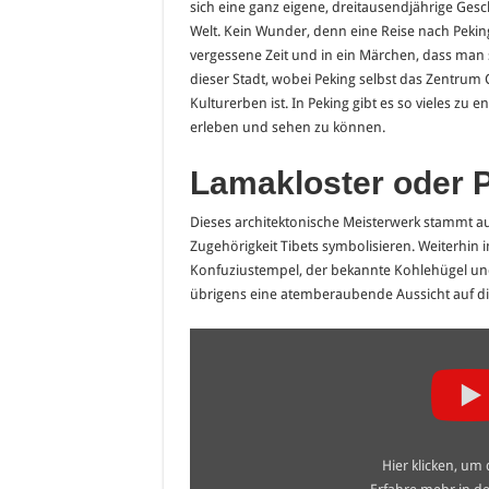
sich eine ganz eigene, dreitausendjährige Gesch
Welt. Kein Wunder, denn eine Reise nach Peking 
vergessene Zeit und in ein Märchen, dass man s
dieser Stadt, wobei Peking selbst das Zentrum 
Kulturerben ist. In Peking gibt es so vieles zu 
erleben und sehen zu können.
Lamakloster oder 
Dieses architektonische Meisterwerk stammt au
Zugehörigkeit Tibets symbolisieren. Weiterhin
Konfuziustempel, der bekannte Kohlehügel u
übrigens eine atemberaubende Aussicht auf di
„China
–
Peking
–
Die
Verbotene
Stadt
–
Hier klicken, um
Sommerpalast
–