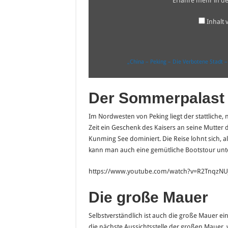
Erfahre mehr in d
Himmelstempel
–
Ming
Inhalt
und
Qing
Dynastie“
von
YouTube
„China – Peking – Die Verbotene Stadt 
anzeigen
Der Sommerpalast 
Im Nordwesten von Peking liegt der stattliche, 
Zeit ein Geschenk des Kaisers an seine Mutter 
Kunming See dominiert. Die Reise lohnt sich, 
kann man auch eine gemütliche Bootstour un
https://www.youtube.com/watch?v=R2TnqzNU
Die große Mauer
Selbstverständlich ist auch die große Mauer ein
die nächste Aussichtsstelle der großen Mauer