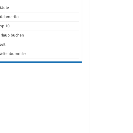
tädte
Südamerika
op 10
Urlaub buchen
elt
Weltenbummler