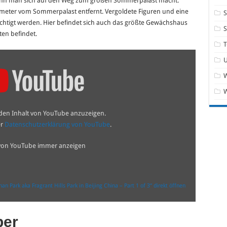
 wenn man sich auf den Weg zum großen Sommerpalast macht.
lometer vom Sommerpalast entfernt. Vergoldete Figuren und eine
S
htigt werden. Hier befindet sich auch das größte Gewächshaus
ten befindet.
T
W
 den Inhalt von YouTube anzuzeigen.
er
Datenschutzerklärung von YouTube
.
 von YouTube immer anzeigen
an Park aka Fragrant Hills Park in Beijing China – Part 1 of 3“ direkt öffnen
ber