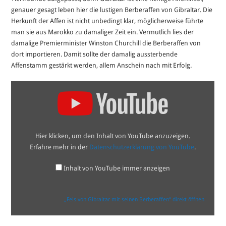
genauer gesagt leben hier die lustigen Berberaffen von Gibraltar. Die
Herkunft der Affen ist nicht unbedingt klar, möglicherweise führte
man sie aus Marokko zu damaliger Zeit ein. Vermutlich lies der
damalige Premierminister Winston Churchill die Berberaffen von
dort importieren. Damit sollte der damalig aussterbende
Affenstamm gestärkt werden, allem Anschein nach mit Erfolg.
„Fels
von
Gibraltar
mit
seinen
Berberaffen“
von
Hier klicken, um den Inhalt von YouTube anzuzeigen.
YouTube
anzeigen
Erfahre mehr in der
Datenschutzerklärung von YouTube
.
Inhalt von YouTube immer anzeigen
„Fels von Gibraltar mit seinen Berberaffen“ direkt öffnen