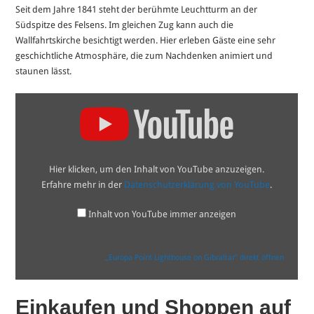
Seit dem Jahre 1841 steht der berühmte Leuchtturm an der
Südspitze des Felsens. Im gleichen Zug kann auch die
Wallfahrtskirche besichtigt werden. Hier erleben Gäste eine sehr
geschichtliche Atmosphäre, die zum Nachdenken animiert und
staunen lässt.
„Europa
Point
Lighthouse
on
Gibraltar“
von
YouTube
Hier klicken, um den Inhalt von YouTube anzuzeigen.
anzeigen
Erfahre mehr in der
Datenschutzerklärung von YouTube
.
Inhalt von YouTube immer anzeigen
„Europa Point Lighthouse on Gibraltar“ direkt öffnen
Einkaufen und Shoppen auf