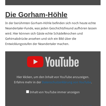
Die Gorham-Höhle
In der berühmten Gorham-Höhle befinden sich noch heute echte
Neandertaler-Funde, was jeden Geschichtsfreund aufhören lassen
wird. Hier können sich Gäste echte Schädelknochen und
Gehirnabdrücke ansehen und sich ein Bild über die
Entwicklungsstufen der Neandertaler machen.
„Gorham's
Cave
engravings“
von
YouTube
anzeigen
Hier klicken, um den Inhalt von YouTube anzuzeigen.
Erfahre mehr in der
Datenschutzerklärung von YouTube
.
Inhalt von YouTube immer anzeigen