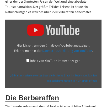
einer der berühmtesten Felsen der Welt und eine absolute
Touristenattraktion. Der größte Teil des Felsens ist heute ein
Naturschutzgebiet, welches über 250 Berberaffen beheimatet.
„Gibraltar
–
Wissenswertes
über
die
britische
Stadt
Hier klicken, um den Inhalt von YouTube anzuzeigen.
im
Süden
Erfahre mehr in der
Datenschutzerklärung von YouTube
.
von
Spanien
(Reisedokumentation
Inhalt von YouTube immer anzeigen
in
HD)“
von
YouTube
„Gibraltar – Wissenswertes über die britische Stadt im Süden von Spanien
anzeigen
(Reisedokumentation in HD)“ direkt öffnen
Die Berberaffen
Tierfreunde aufgepasst, denn Gibraltar ist eine richtige Affeninsel,