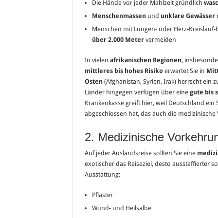
Die Hände vor jeder Mahlzeit gründlich
was
Menschenmassen
und
unklare Gewässer
Menschen mit Lungen- oder Herz-Kreislauf-
über 2.000 Meter
vermeiden
In vielen
afrikanischen Regionen
, insbesonde
mittleres bis hohes Risiko
erwartet Sie in
Mit
Osten
(Afghanistan, Syrien, Irak) herrscht ein 
Länder hingegen verfügen über eine
gute bis
Krankenkasse greift hier, weil Deutschland e
abgeschlossen hat, das auch die medizinische 
2. Medizinische Vorkehru
Auf jeder Auslandsreise sollten Sie eine
medizi
exotischer das Reiseziel, desto ausstaffierter so
Ausstattung:
Pflaster
Wund- und Heilsalbe