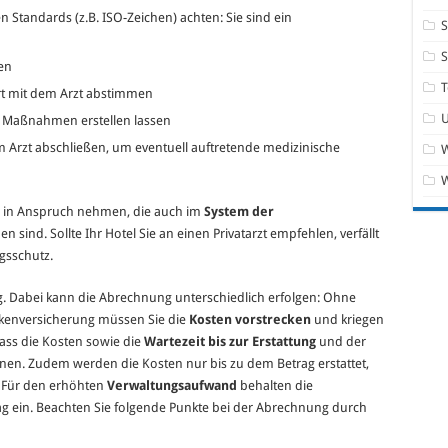
Standards (z.B. ISO-Zeichen) achten: Sie sind ein
S
en
T
rt mit dem Arzt abstimmen
en Maßnahmen erstellen lassen
 Arzt abschließen, um eventuell auftretende medizinische
W
zte in Anspruch nehmen, die auch im
System der
n sind. Sollte Ihr Hotel Sie an einen Privatarzt empfehlen, verfällt
gsschutz.
. Dabei kann die Abrechnung unterschiedlich erfolgen: Ohne
kenversicherung müssen Sie die
Kosten vorstrecken
und kriegen
 dass die Kosten sowie die
Wartezeit bis zur Erstattung
und der
en. Zudem werden die Kosten nur bis zu dem Betrag erstattet,
 Für den erhöhten
Verwaltungsaufwand
behalten die
 ein. Beachten Sie folgende Punkte bei der Abrechnung durch