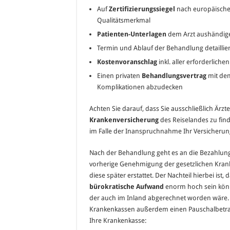
Auf
Zertifizierungssiegel
nach europäischen 
Qualitätsmerkmal
Patienten-Unterlagen
dem Arzt aushändig
Termin und Ablauf der Behandlung detaillie
Kostenvoranschlag
inkl. aller erforderlich
Einen privaten
Behandlungsvertrag
mit dem
Komplikationen abzudecken
Achten Sie darauf, dass Sie ausschließlich Är
Krankenversicherung
des Reiselandes zu finde
im Falle der Inanspruchnahme Ihr Versicherun
Nach der Behandlung geht es an die Bezahlung
vorherige Genehmigung der gesetzlichen Kran
diese später erstattet. Der Nachteil hierbei ist,
bürokratische Aufwand
enorm hoch sein könn
der auch im Inland abgerechnet worden wäre.
Krankenkassen außerdem einen Pauschalbetrag
Ihre Krankenkasse: