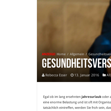
ANZEIGE:
Home
/
Allgemein
/
Gesundheitsve
Gesundheitsvers
Rebecca Esser
13. Januar 2016
Al
Egal ob im lang ersehnten
Jahresurlaub
oder 
eine enorme Belastung und ist oft mit Organi
tatsächlich eintreffen, werden Sie froh sein, da