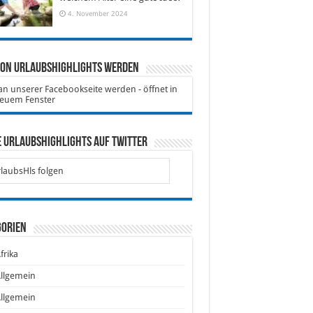
4. November 2024
von Urlaubshighlights werden
 Urlaubshighlights auf Twitter
laubsHls folgen
gorien
frika
llgemein
llgemein