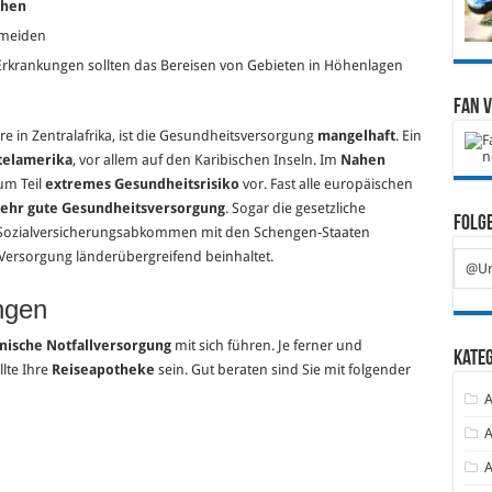
chen
meiden
Erkrankungen sollten das Bereisen von Gebieten in Höhenlagen
Fan 
re in Zentralafrika, ist die Gesundheitsversorgung
mangelhaft
. Ein
telamerika
, vor allem auf den Karibischen Inseln. Im
Nahen
zum Teil
extremes Gesundheitsrisiko
vor. Fast alle europäischen
 sehr gute Gesundheitsversorgung
. Sogar die gesetzliche
Folge
in Sozialversicherungsabkommen mit den Schengen-Staaten
Versorgung länderübergreifend beinhaltet.
@Ur
ngen
nische Notfallversorgung
mit sich führen. Je ferner und
Kate
llte Ihre
Reiseapotheke
sein. Gut beraten sind Sie mit folgender
A
A
A