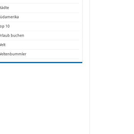
tädte
Südamerika
op 10
Urlaub buchen
elt
Weltenbummler