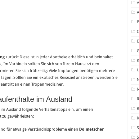
A
A
B
ung
zurück: Diese ist in jeder Apotheke erhältlich und beinhaltet
K
ng. Im Vorhinein sollten Sie sich von Ihrem Hausarzt den
rmieren Sie sich frühzeitig: Viele Impfungen benötigen mehrere
gen. Sollten Sie ein exotisches Reiseziel anstreben, wenden Sie
seantritt an einen Tropenmediziner.
N
aufenthalte im Ausland
R
 im Ausland folgende Verhaltenstipps ein, um einen
t zu gewährleisten:
R
S
und für etwaige Verständnisprobleme einen
Dolmetscher
S