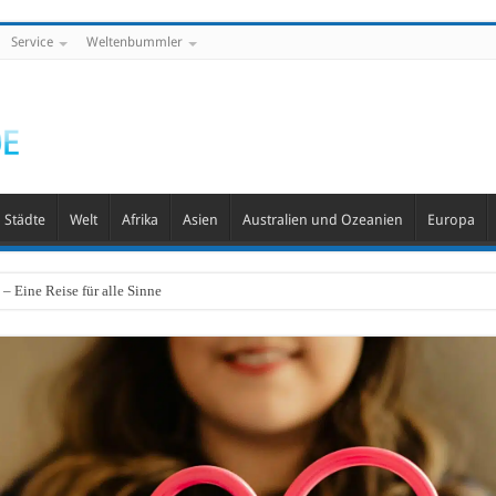
Service
Weltenbummler
Städte
Welt
Afrika
Asien
Australien und Ozeanien
Europa
– Eine Reise für alle Sinne