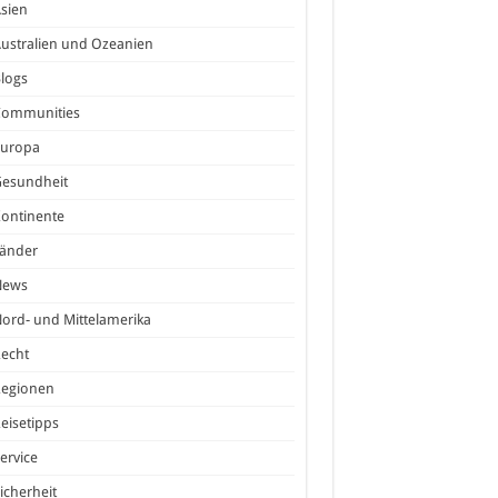
sien
ustralien und Ozeanien
logs
Communities
Europa
Gesundheit
ontinente
Länder
News
ord- und Mittelamerika
echt
Regionen
eisetipps
ervice
icherheit