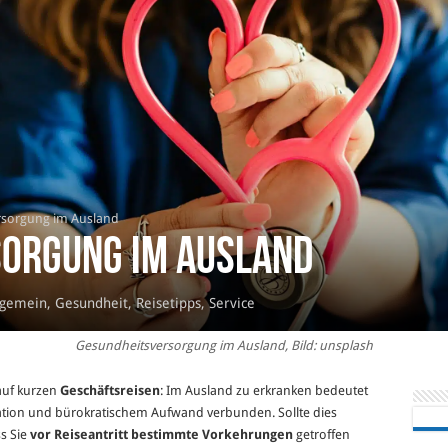
rsorgung im Ausland
orgung im Ausland
lgemein
,
Gesundheit
,
Reisetipps
,
Service
Gesundheitsversorgung im Ausland, Bild: unsplash
auf kurzen
Geschäftsreisen
: Im Ausland zu erkranken bedeutet
sation und bürokratischem Aufwand verbunden. Sollte dies
ss Sie
vor Reiseantritt bestimmte Vorkehrungen
getroffen