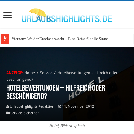
Vietnam: Wo der Drache erwacht – Eine Reise für alle Sinne
Wo lohnt sich Urlaub auf dem Wasser in Deutschland?
ANZEIGE:
Home
/
Service
/
Hotelbewertungen – hilfreich oder
beschönigend?
Hotelbewertungen – hilfreich oder
beschönigend?
Urlaubshighlights Redaktion
11. November 2012
Service
,
Sicherheit
Hotel, Bild: unsplash