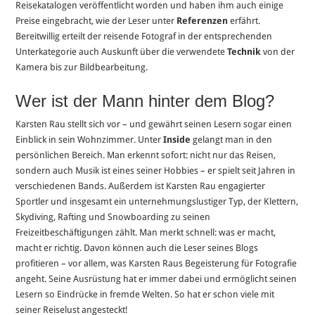
Reisekatalogen veröffentlicht worden und haben ihm auch einige
Preise eingebracht, wie der Leser unter
Referenzen
erfährt.
Bereitwillig erteilt der reisende Fotograf in der entsprechenden
Unterkategorie auch Auskunft über die verwendete
Technik
von der
Kamera bis zur Bildbearbeitung.
Wer ist der Mann hinter dem Blog?
Karsten Rau stellt sich vor – und gewährt seinen Lesern sogar einen
Einblick in sein Wohnzimmer. Unter
Inside
gelangt man in den
persönlichen Bereich. Man erkennt sofort: nicht nur das Reisen,
sondern auch Musik ist eines seiner Hobbies – er spielt seit Jahren in
verschiedenen Bands. Außerdem ist Karsten Rau engagierter
Sportler und insgesamt ein unternehmungslustiger Typ, der Klettern,
Skydiving, Rafting und Snowboarding zu seinen
Freizeitbeschäftigungen zählt. Man merkt schnell: was er macht,
macht er richtig. Davon können auch die Leser seines Blogs
profitieren – vor allem, was Karsten Raus Begeisterung für Fotografie
angeht. Seine Ausrüstung hat er immer dabei und ermöglicht seinen
Lesern so Eindrücke in fremde Welten. So hat er schon viele mit
seiner Reiselust angesteckt!