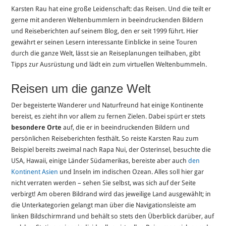
Karsten Rau hat eine große Leidenschaft: das Reisen. Und die teilt er
gerne mit anderen Weltenbummlern in beeindruckenden Bildern
und Reiseberichten auf seinem Blog, den er seit 1999 führt. Hier
gewährt er seinen Lesern interessante Einblicke in seine Touren
durch die ganze Welt, lässt sie an Reiseplanungen teilhaben, gibt
Tipps zur Ausrüstung und lädt ein zum virtuellen Weltenbummeln.
Reisen um die ganze Welt
Der begeisterte Wanderer und Naturfreund hat einige Kontinente
bereist, es zieht ihn vor allem zu fernen Zielen. Dabei spürt er stets
besondere Orte
auf, die er in beeindruckenden Bildern und
persönlichen Reiseberichten festhält. So reiste Karsten Rau zum
Beispiel bereits zweimal nach Rapa Nui, der Osterinsel, besuchte die
USA, Hawaii, einige Länder Südamerikas, bereiste aber auch
den
Kontinent Asien
und Inseln im indischen Ozean. Alles soll hier gar
nicht verraten werden – sehen Sie selbst, was sich auf der Seite
verbirgt! Am oberen Bildrand wird das jeweilige Land ausgewählt; in
die Unterkategorien gelangt man über die Navigationsleiste am
linken Bildschirmrand und behält so stets den Überblick darüber, auf