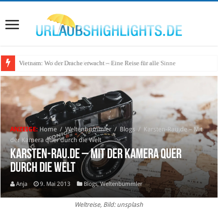
Wo lohnt sich Urlaub auf dem Wasser in Deutschland?
ANZEIGE:
Home
/
Weltenbummler
/
Blogs
/
Karsten-Rau.de – Mit
der Kamera quer durch die Welt
Karsten-Rau.de – Mit der Kamera quer
durch die Welt
Anja
9. Mai 2013
Blogs
,
Weltenbummler
Weltreise, Bild: unsplash