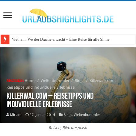
Vietnam: Wo der Drache erwacht – Eine Reise für alle Sinne
ANZEIGE:
Home
/
Weltenbummler
/
Blogs
/
Killerwal.com –
Reisetipps und induviduelle Erlebnisse
Killerwal.com – Reisetipps und
induviduelle Erlebnisse
Miriam
27. Januar 2014
Blogs
,
Weltenbummler
Reisen, Bild: unsplash