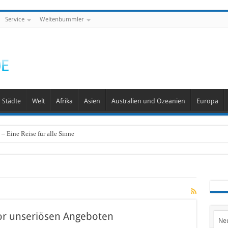
Service
Weltenbummler
Städte
Welt
Afrika
Asien
Australien und Ozeanien
Europa
– Eine Reise für alle Sinne
vor unseriösen Angeboten
Ne