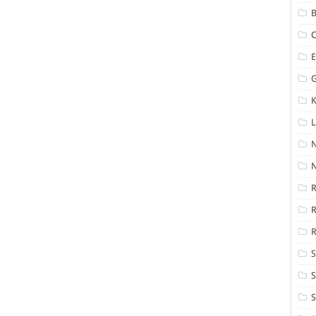
B
K
N
R
R
S
S
S