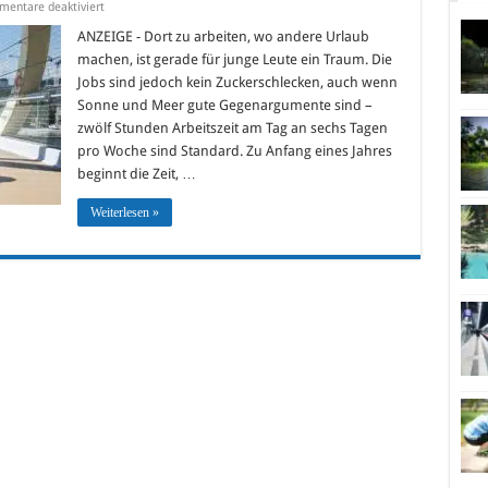
für
entare deaktiviert
Animateur-
Jobs
ANZEIGE - Dort zu arbeiten, wo andere Urlaub
–
machen, ist gerade für junge Leute ein Traum. Die
Vorsicht
vor
Jobs sind jedoch kein Zuckerschlecken, auch wenn
unseriösen
Sonne und Meer gute Gegenargumente sind –
Angeboten
zwölf Stunden Arbeitszeit am Tag an sechs Tagen
pro Woche sind Standard. Zu Anfang eines Jahres
beginnt die Zeit, …
Weiterlesen »