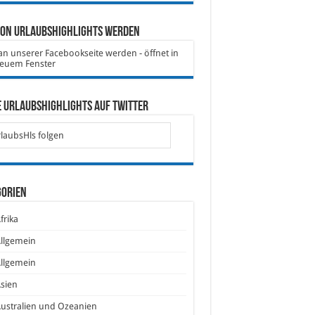
von Urlaubshighlights werden
 Urlaubshighlights auf Twitter
laubsHls folgen
gorien
frika
llgemein
llgemein
sien
ustralien und Ozeanien