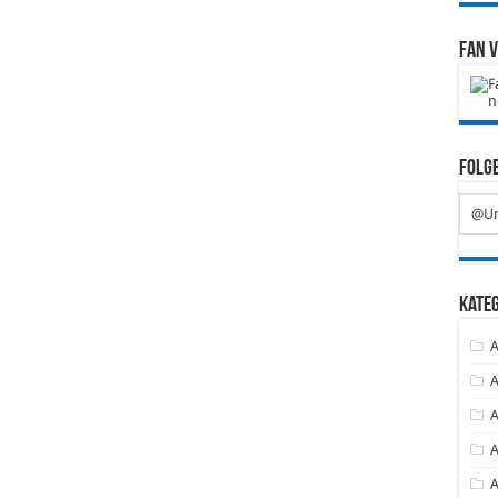
Fan 
Folge
@Ur
Kate
A
A
A
A
A