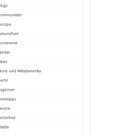
logs
Communities
Europa
Gesundheit
ontinente
Länder
News
ord- und Mittelamerika
echt
Regionen
eisetipps
ervice
icherheit
tädte