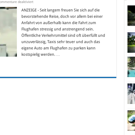
für
ommentare deaktiviert
Per
Carsharing
ANZEIGE - Seit langem freuen Sie sich auf die
zum
bevorstehende Reise, doch vor allem bei einer
Flughafen
Anfahrt von außerhalb kann die Fahrt zum
Flughafen stressig und anstrengend sein.
Öffentliche Verkehrsmittel sind oft überfüllt und
unzuverlässig, Taxis sehr teuer und auch das
eigene Auto am Flughafen zu parken kann
kostspielig werden. …