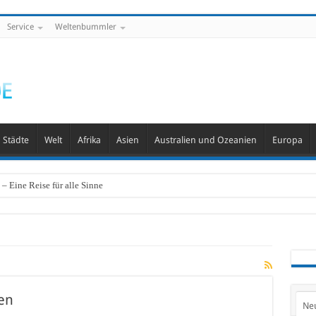
Service
Weltenbummler
Städte
Welt
Afrika
Asien
Australien und Ozeanien
Europa
– Eine Reise für alle Sinne
en
Ne