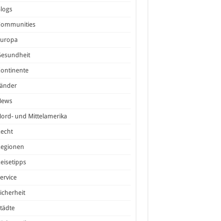
logs
Communities
Europa
Gesundheit
ontinente
Länder
News
ord- und Mittelamerika
echt
Regionen
eisetipps
ervice
icherheit
tädte