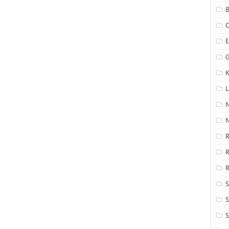
B
K
N
R
R
S
S
S