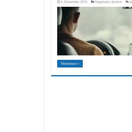
3. Dezember 2013
Allgemein
,
Service
K
Weiterlesen »