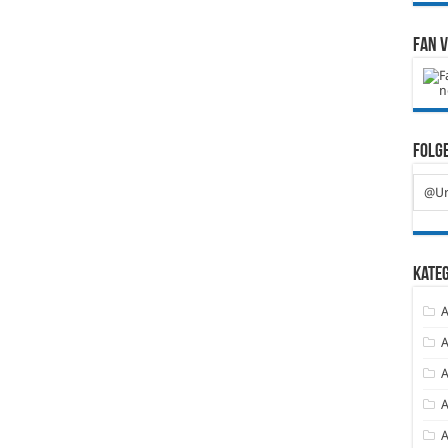
Fan 
Folge
@Ur
Kate
A
A
A
A
A