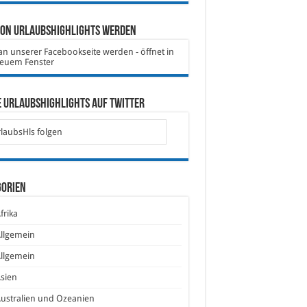
von Urlaubshighlights werden
 Urlaubshighlights auf Twitter
laubsHls folgen
gorien
frika
llgemein
llgemein
sien
ustralien und Ozeanien