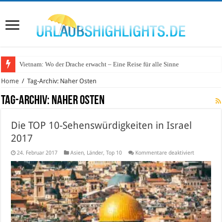
Vietnam: Wo der Drache erwacht – Eine Reise für alle Sinne
Home
/
Tag-Archiv: Naher Osten
Tag-Archiv:
Naher Osten
Die TOP 10-Sehenswürdigkeiten in Israel
2017
für
24. Februar 2017
Asien
,
Länder
,
Top 10
Kommentare deaktiviert
Die
TOP
10-
Sehenswürd
in
Israel
2017