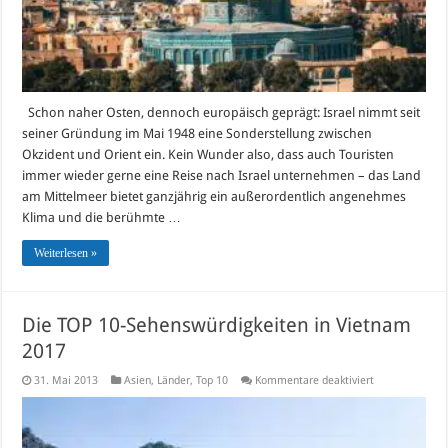
Schon naher Osten, dennoch europäisch geprägt: Israel nimmt seit
seiner Gründung im Mai 1948 eine Sonderstellung zwischen
Okzident und Orient ein. Kein Wunder also, dass auch Touristen
immer wieder gerne eine Reise nach Israel unternehmen – das Land
am Mittelmeer bietet ganzjährig ein außerordentlich angenehmes
Klima und die berühmte …
Weiterlesen »
Die TOP 10-Sehenswürdigkeiten in Vietnam
2017
für
31. Mai 2013
Asien
,
Länder
,
Top 10
Kommentare deaktiviert
Die
TOP
10-
Sehenswürdigk
in