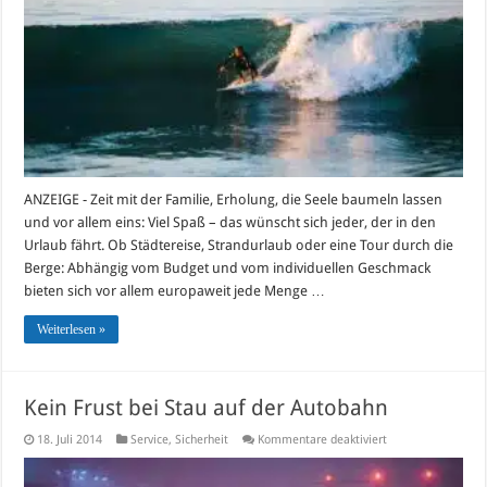
ANZEIGE - Zeit mit der Familie, Erholung, die Seele baumeln lassen
und vor allem eins: Viel Spaß – das wünscht sich jeder, der in den
Urlaub fährt. Ob Städtereise, Strandurlaub oder eine Tour durch die
Berge: Abhängig vom Budget und vom individuellen Geschmack
bieten sich vor allem europaweit jede Menge …
Weiterlesen »
Kein Frust bei Stau auf der Autobahn
für
18. Juli 2014
Service
,
Sicherheit
Kommentare deaktiviert
Kein
Frust
bei