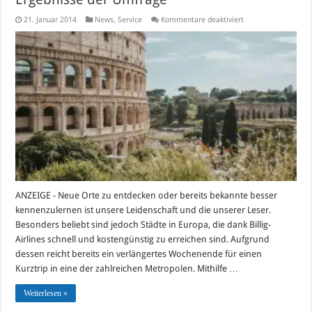
für
21. Januar 2014
News
,
Service
Kommentare deaktiviert
Die
schönste
Stadt
in
Europa
ist…?
–
Ergebnisse
der
Umfrage
ANZEIGE - Neue Orte zu entdecken oder bereits bekannte besser
kennenzulernen ist unsere Leidenschaft und die unserer Leser.
Besonders beliebt sind jedoch Städte in Europa, die dank Billig-
Airlines schnell und kostengünstig zu erreichen sind. Aufgrund
dessen reicht bereits ein verlängertes Wochenende für einen
Kurztrip in eine der zahlreichen Metropolen. Mithilfe …
Weiterlesen »