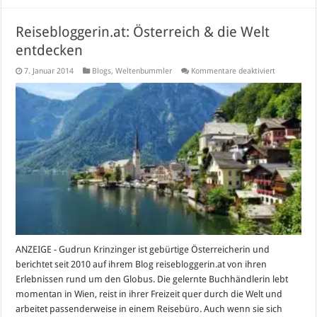
Reisebloggerin.at: Österreich & die Welt
entdecken
für
7. Januar 2014
Blogs
,
Weltenbummler
Kommentare deaktiviert
Reiseblogger
Österreich
&
die
Welt
entdecken
ANZEIGE - Gudrun Krinzinger ist gebürtige Österreicherin und
berichtet seit 2010 auf ihrem Blog reisebloggerin.at von ihren
Erlebnissen rund um den Globus. Die gelernte Buchhändlerin lebt
momentan in Wien, reist in ihrer Freizeit quer durch die Welt und
arbeitet passenderweise in einem Reisebüro. Auch wenn sie sich