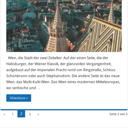
der
Sehenswür
für
den
schmalen
Geldbeute
in
Wien
Wien, die Stadt der zwei Zeitalter. Auf der einen Seite, die der
Habsburger, der Wiener Klassik, der glanzvollen Vergangenheit,
aufgebaut auf der imperialen Pracht rund um Ringstraße, Schloss
Schönbrunn oder auch Stephansdom. Die andere Seite ist das neue
Wien, das Multi-Kulti-Wien. Das Wien eines modernen Mitteleuropas,
wo serbische und …
Weiterlesen »
2
«
1
3
»
Seite 2 von 3