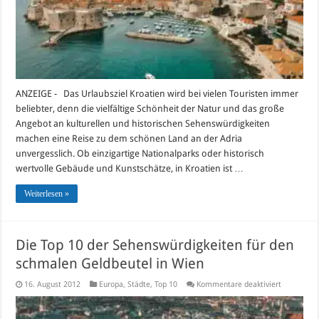
ANZEIGE - Das Urlaubsziel Kroatien wird bei vielen Touristen immer
beliebter, denn die vielfältige Schönheit der Natur und das große
Angebot an kulturellen und historischen Sehenswürdigkeiten
machen eine Reise zu dem schönen Land an der Adria
unvergesslich. Ob einzigartige Nationalparks oder historisch
wertvolle Gebäude und Kunstschätze, in Kroatien ist …
Weiterlesen »
Die Top 10 der Sehenswürdigkeiten für den
schmalen Geldbeutel in Wien
für
16. August 2012
Europa
,
Städte
,
Top 10
Kommentare deaktiviert
Die
Top
10