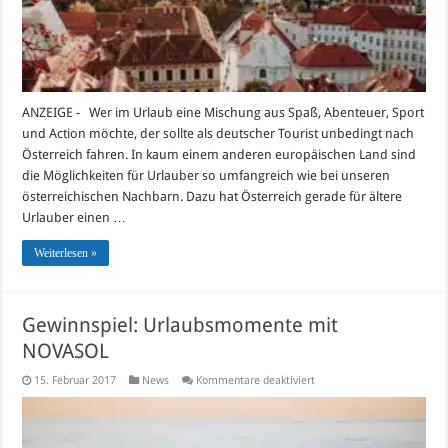
ANZEIGE - Wer im Urlaub eine Mischung aus Spaß, Abenteuer, Sport
und Action möchte, der sollte als deutscher Tourist unbedingt nach
Österreich fahren. In kaum einem anderen europäischen Land sind
die Möglichkeiten für Urlauber so umfangreich wie bei unseren
österreichischen Nachbarn. Dazu hat Österreich gerade für ältere
Urlauber einen …
Weiterlesen »
Gewinnspiel: Urlaubsmomente mit
NOVASOL
für
15. Februar 2017
News
Kommentare deaktiviert
Gewinnspiel:
Urlaubsmomente
mit
NOVASOL