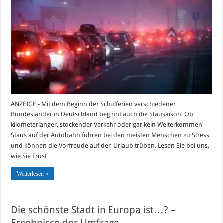
Stau
auf
der
Autobahn
ANZEIGE - Mit dem Beginn der Schulferien verschiedener
Bundesländer in Deutschland beginnt auch die Stausaison. Ob
kilometerlanger, stockender Verkehr oder gar kein Weiterkommen –
Staus auf der Autobahn führen bei den meisten Menschen zu Stress
und können die Vorfreude auf den Urlaub trüben. Lesen Sie bei uns,
wie Sie Frust …
Weiterlesen »
Die schönste Stadt in Europa ist…? –
Ergebnisse der Umfrage