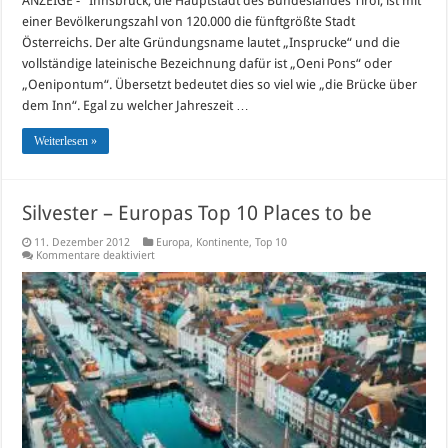
ANZEIGE - Innsbruck, die Hauptstadt des Bundeslandes Tirol, ist mit
einer Bevölkerungszahl von 120.000 die fünftgrößte Stadt
Österreichs. Der alte Gründungsname lautet „Insprucke“ und die
vollständige lateinische Bezeichnung dafür ist „Oeni Pons“ oder
„Oenipontum“. Übersetzt bedeutet dies so viel wie „die Brücke über
dem Inn“. Egal zu welcher Jahreszeit …
Weiterlesen »
Silvester – Europas Top 10 Places to be
11. Dezember 2012
Europa
,
Kontinente
,
Top 10
für
Kommentare deaktiviert
Silvester
–
Europas
Top
10
Places
to
be