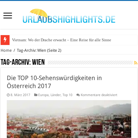
Vietnam: Wo der Drache erwacht – Eine Reise für alle Sinne
Wo lohnt sich Urlaub auf dem Wasser in Deutschland?
Home
/
Tag-Archiv: Wien
(Seite 2)
Tag-Archiv:
Wien
Die TOP 10-Sehenswürdigkeiten in
Österreich 2017
für
8. März 2017
Europa
,
Länder
,
Top 10
Kommentare deaktiviert
Die
TOP
10-
Sehenswürdig
in
Österreich
2017