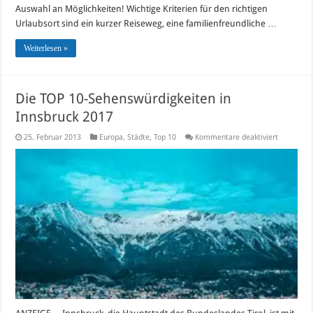
Auswahl an Möglichkeiten! Wichtige Kriterien für den richtigen
Urlaubsort sind ein kurzer Reiseweg, eine familienfreundliche …
Weiterlesen »
Die TOP 10-Sehenswürdigkeiten in
Innsbruck 2017
für
25. Februar 2013
Europa
,
Städte
,
Top 10
Kommentare deaktiviert
Die
TOP
10-
Sehenswür
in
Innsbruck
2017