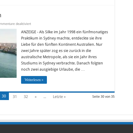
n
für
mmentare deaktiviert
SinOz.de
–
ANZEIGE - Als Silke im Jahr 1998 ein fünfmonatiges
Silke
Praktikum in Sydney machte, entdeckte sie ihre
in
Australien
Liebe für den fünften Kontinent Australien. Nur
zwei Jahre später zog es sie zurück in die
australische Metropole, als sie ein Jahr ihres
Studiums in Sydney verbrachte. Danach folgten
noch zwei ausgiebige Urlaube, die …
Weiterlesen »
30
31
32
»
...
Letzte »
Seite 30 von 35