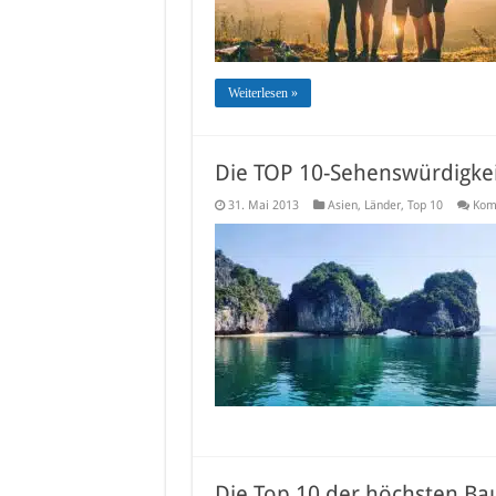
Weiterlesen »
Die TOP 10-Sehenswürdigkei
31. Mai 2013
Asien
,
Länder
,
Top 10
Kom
Die Top 10 der höchsten B