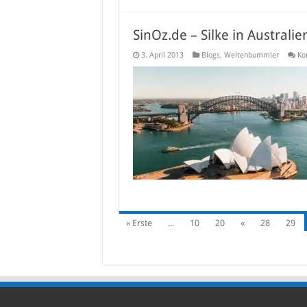
SinOz.de – Silke in Australie
3. April 2013
Blogs
,
Weltenbummler
Ko
« Erste
...
10
20
«
28
29