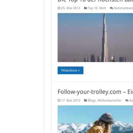
25. Mai 2013
Top 10
,
Welt
Kommentare 
Weiterlesen »
Follow-your-trolley.com – E
17. Mai 2013
Blogs
,
Weltenbummler
Ko