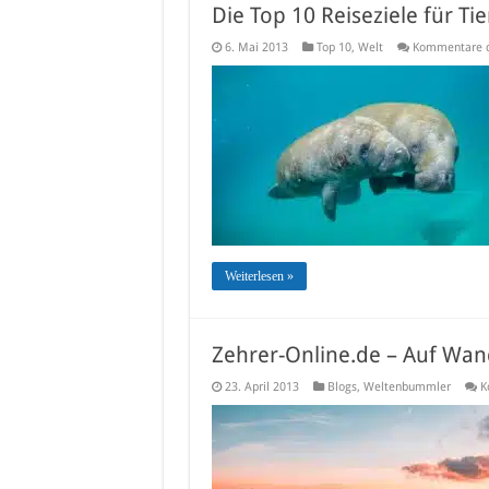
Die Top 10 Reiseziele für Ti
6. Mai 2013
Top 10
,
Welt
Kommentare de
Weiterlesen »
Zehrer-Online.de – Auf Wa
23. April 2013
Blogs
,
Weltenbummler
K