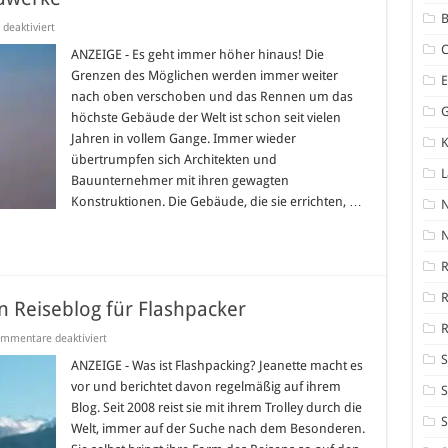
B
für
deaktiviert
Die
Top
ANZEIGE - Es geht immer höher hinaus! Die
10
Grenzen des Möglichen werden immer weiter
der
höchsten
nach oben verschoben und das Rennen um das
Bauwerke
höchste Gebäude der Welt ist schon seit vielen
Jahren in vollem Gange. Immer wieder
K
übertrumpfen sich Architekten und
Bauunternehmer mit ihren gewagten
Konstruktionen. Die Gebäude, die sie errichten, …
N
R
in Reiseblog für Flashpacker
R
für
mmentare deaktiviert
Follow-
S
your-
ANZEIGE - Was ist Flashpacking? Jeanette macht es
trolley.com
vor und berichtet davon regelmäßig auf ihrem
–
S
Ein
Blog. Seit 2008 reist sie mit ihrem Trolley durch die
Reiseblog
S
Welt, immer auf der Suche nach dem Besonderen.
für
Flashpacker