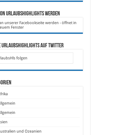
von Urlaubshighlights werden
 Urlaubshighlights auf Twitter
laubsHls folgen
gorien
frika
llgemein
llgemein
sien
ustralien und Ozeanien