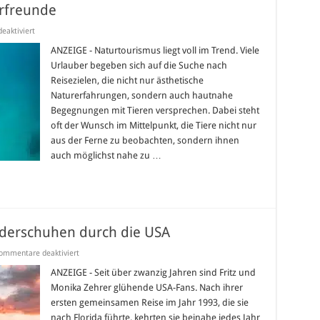
erfreunde
für
aktiviert
Die
Top
ANZEIGE - Naturtourismus liegt voll im Trend. Viele
10
Urlauber begeben sich auf die Suche nach
Reiseziele
für
Reisezielen, die nicht nur ästhetische
Tierfreunde
Naturerfahrungen, sondern auch hautnahe
Begegnungen mit Tieren versprechen. Dabei steht
oft der Wunsch im Mittelpunkt, die Tiere nicht nur
aus der Ferne zu beobachten, sondern ihnen
auch möglichst nahe zu …
nderschuhen durch die USA
für
ommentare deaktiviert
Zehrer-
Online.de
ANZEIGE - Seit über zwanzig Jahren sind Fritz und
–
Monika Zehrer glühende USA-Fans. Nach ihrer
Auf
Wanderschuhen
ersten gemeinsamen Reise im Jahr 1993, die sie
durch
nach Florida führte, kehrten sie beinahe jedes Jahr
die