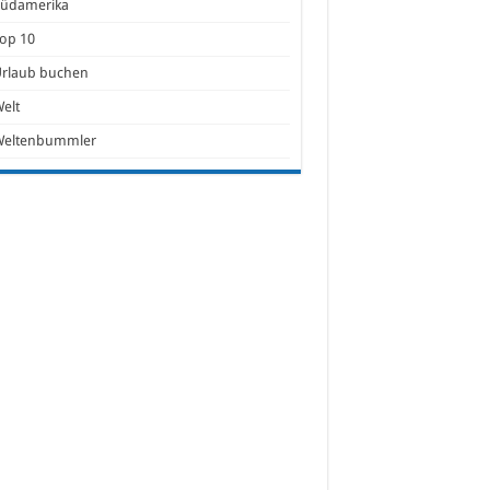
Südamerika
op 10
Urlaub buchen
elt
Weltenbummler