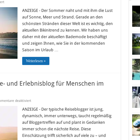
für
ert
Bademode
für
ANZEIGE - Der Sommer naht und mit ihm die Lust
den
auf Sonne, Meer und Strand. Gerade an den
Urlaub:
die
schönsten Stränden dieser Welt ist es wichtig, den
Trends
aktuellen Bikinitrend zu kennen. Wir haben uns
2013
daher mit der aktuellen Bademode beschäftigt
und zeigen Ihnen, wie Sie in der kommenden
Saison im Urlaub …
Weiterlesen »
ise- und Erlebnisblog für Menschen im
für
mentare deaktiviert
Jo
Igele
ANZEIGE - Der typische Reiseblogger ist jung,
Reiseblog
dynamisch, immer unterwegs, taucht regelmäßig
–
Der
auf Bloggertreffen auf und plant in Gedanken
Reise-
immer schon die nächste Reise. Diese
und
Erlebnisblog
Einschätzung trifft sicherlich auf viele zu – und
für