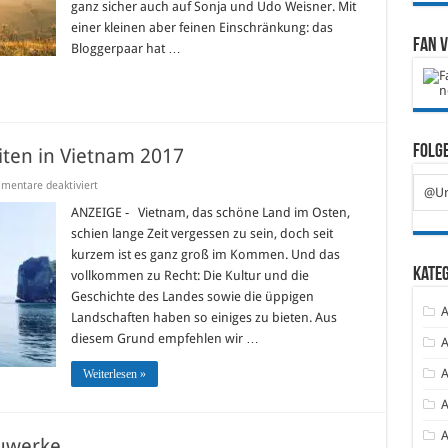
Menschen
ganz sicher auch auf Sonja und Udo Weisner. Mit
im
einer kleinen aber feinen Einschränkung: das
besten
Alter
Fan 
Bloggerpaar hat …
Folge
ten in Vietnam 2017
für
mentare deaktiviert
@Ur
Die
TOP
ANZEIGE - Vietnam, das schöne Land im Osten,
10-
schien lange Zeit vergessen zu sein, doch seit
Sehenswürdigkeiten
in
kurzem ist es ganz groß im Kommen. Und das
Vietnam
Kate
vollkommen zu Recht: Die Kultur und die
2017
Geschichte des Landes sowie die üppigen
A
Landschaften haben so einiges zu bieten. Aus
diesem Grund empfehlen wir …
A
A
Weiterlesen »
A
A
auwerke