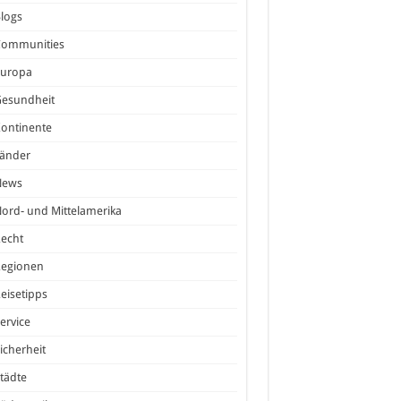
logs
Communities
Europa
Gesundheit
ontinente
Länder
News
ord- und Mittelamerika
echt
Regionen
eisetipps
ervice
icherheit
tädte