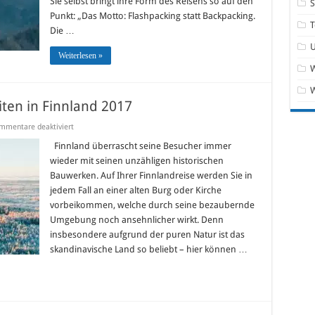
Sie selbst bringt ihre Form des Reisens so auf den
Punkt: „Das Motto: Flashpacking statt Backpacking.
T
Die …
Weiterlesen »
W
ten in Finnland 2017
für
mmentare deaktiviert
Die
TOP
Finnland überrascht seine Besucher immer
10-
wieder mit seinen unzähligen historischen
Sehenswürdigkeiten
in
Bauwerken. Auf Ihrer Finnlandreise werden Sie in
Finnland
jedem Fall an einer alten Burg oder Kirche
2017
vorbeikommen, welche durch seine bezaubernde
Umgebung noch ansehnlicher wirkt. Denn
insbesondere aufgrund der puren Natur ist das
skandinavische Land so beliebt – hier können …