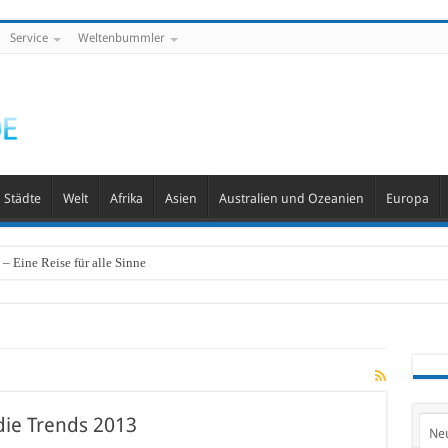
Service
Weltenbummler
Städte
Welt
Afrika
Asien
Australien und Ozeanien
Europa
– Eine Reise für alle Sinne
ie Trends 2013
Ne