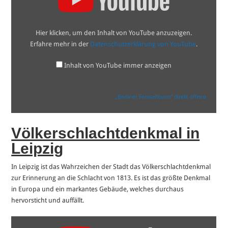
YouTube
anzeigen
Hier klicken, um den Inhalt von YouTube anzuzeigen.
Erfahre mehr in der
Datenschutzerklärung von YouTube
.
Inhalt von YouTube immer anzeigen
„Berliner Fernsehturm“ direkt öffnen
Völkerschlachtdenkmal in
Leipzig
In Leipzig ist das Wahrzeichen der Stadt das Völkerschlachtdenkmal
zur Erinnerung an die Schlacht von 1813. Es ist das größte Denkmal
in Europa und ein markantes Gebäude, welches durchaus
hervorsticht und auffällt.
„Völkerschlachtdenkmal
Leipzig“