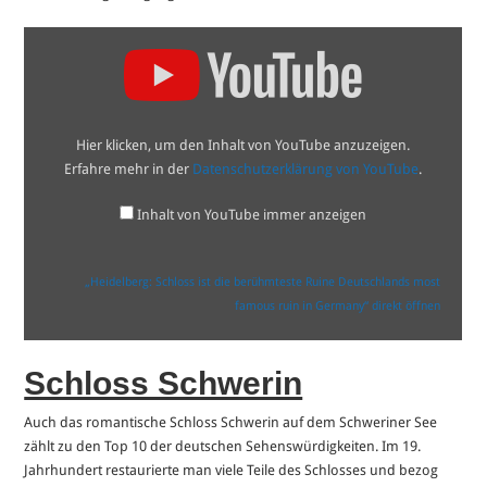
„Heidelberg:
Schloss
ist
die
berühmteste
Ruine
Deutschlands
Hier klicken, um den Inhalt von YouTube anzuzeigen.
most
famous
Erfahre mehr in der
Datenschutzerklärung von YouTube
.
ruin
in
Germany“
Inhalt von YouTube immer anzeigen
von
YouTube
anzeigen
„Heidelberg: Schloss ist die berühmteste Ruine Deutschlands most
famous ruin in Germany“ direkt öffnen
Schloss Schwerin
Auch das romantische Schloss Schwerin auf dem Schweriner See
zählt zu den Top 10 der deutschen Sehenswürdigkeiten. Im 19.
Jahrhundert restaurierte man viele Teile des Schlosses und bezog