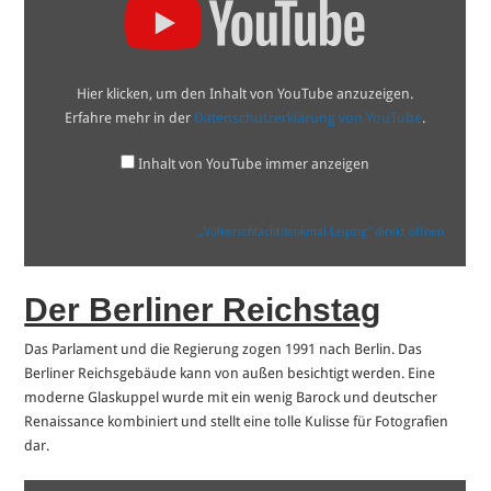
von
YouTube
anzeigen
Hier klicken, um den Inhalt von YouTube anzuzeigen.
Erfahre mehr in der
Datenschutzerklärung von YouTube
.
Inhalt von YouTube immer anzeigen
„Völkerschlachtdenkmal Leipzig“ direkt öffnen
Der Berliner Reichstag
Das Parlament und die Regierung zogen 1991 nach Berlin. Das
Berliner Reichsgebäude kann von außen besichtigt werden. Eine
moderne Glaskuppel wurde mit ein wenig Barock und deutscher
Renaissance kombiniert und stellt eine tolle Kulisse für Fotografien
dar.
„Reichstag,