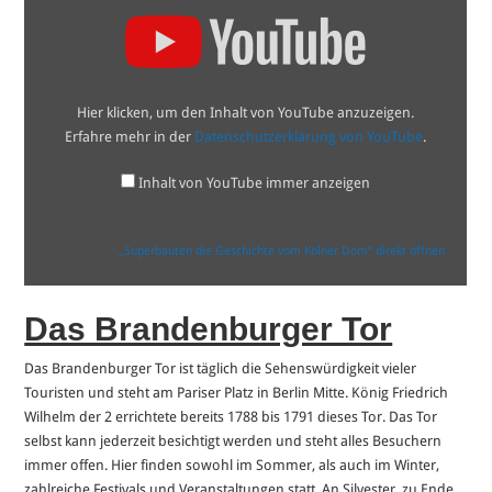
„Superbauten
die
Geschichte
vom
Kölner
Dom“
von
Hier klicken, um den Inhalt von YouTube anzuzeigen.
YouTube
anzeigen
Erfahre mehr in der
Datenschutzerklärung von YouTube
.
Inhalt von YouTube immer anzeigen
„Superbauten die Geschichte vom Kölner Dom“ direkt öffnen
Das Brandenburger Tor
Das Brandenburger Tor ist täglich die Sehenswürdigkeit vieler
Touristen und steht am Pariser Platz in Berlin Mitte. König Friedrich
Wilhelm der 2 errichtete bereits 1788 bis 1791 dieses Tor. Das Tor
selbst kann jederzeit besichtigt werden und steht alles Besuchern
immer offen. Hier finden sowohl im Sommer, als auch im Winter,
zahlreiche Festivals und Veranstaltungen statt. An Silvester, zu Ende