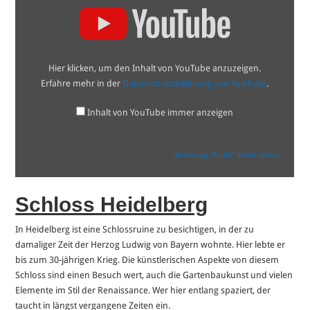
Berlin“
von
YouTube
anzeigen
Hier klicken, um den Inhalt von YouTube anzuzeigen.
Erfahre mehr in der
Datenschutzerklärung von YouTube
.
Inhalt von YouTube immer anzeigen
„Reichstag, Berlin“ direkt öffnen
Schloss Heidelberg
In Heidelberg ist eine Schlossruine zu besichtigen, in der zu
damaliger Zeit der Herzog Ludwig von Bayern wohnte. Hier lebte er
bis zum 30-jährigen Krieg. Die künstlerischen Aspekte von diesem
Schloss sind einen Besuch wert, auch die Gartenbaukunst und vielen
Elemente im Stil der Renaissance. Wer hier entlang spaziert, der
taucht in längst vergangene Zeiten ein.