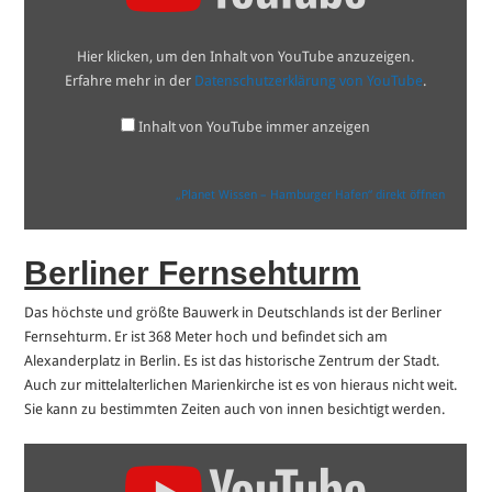
Hafen“
von
YouTube
Hier klicken, um den Inhalt von YouTube anzuzeigen.
anzeigen
Erfahre mehr in der
Datenschutzerklärung von YouTube
.
Inhalt von YouTube immer anzeigen
„Planet Wissen – Hamburger Hafen“ direkt öffnen
Berliner Fernsehturm
Das höchste und größte Bauwerk in Deutschlands ist der Berliner
Fernsehturm. Er ist 368 Meter hoch und befindet sich am
Alexanderplatz in Berlin. Es ist das historische Zentrum der Stadt.
Auch zur mittelalterlichen Marienkirche ist es von hieraus nicht weit.
Sie kann zu bestimmten Zeiten auch von innen besichtigt werden.
„Berliner
Fernsehturm“
von