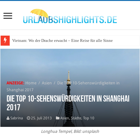
Vietnam: Wo der Drache erwacht – Eine Reise für alle Sinne
Wo lohnt sich Urlaub auf dem Wasser in Deutschland?
ANZEIGE:
Home
/
Asien
/
Die TOP 10-Sehenswürdigkeiten in
Shanghai 2017
Die TOP 10-Sehenswürdigkeiten in Shanghai
2017
Sabrina
25. Juli 2013
Asien
,
Städte
,
Top 10
Longhua Tempel, Bild: unsplash