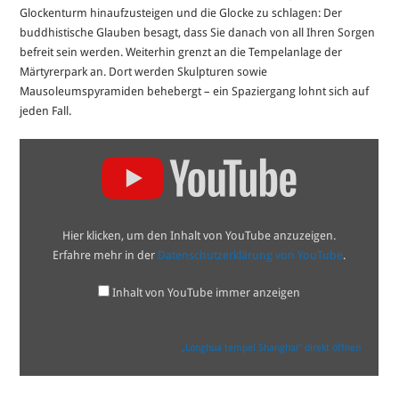
Glockenturm hinaufzusteigen und die Glocke zu schlagen: Der
buddhistische Glauben besagt, dass Sie danach von all Ihren Sorgen
befreit sein werden. Weiterhin grenzt an die Tempelanlage der
Märtyrerpark an. Dort werden Skulpturen sowie
Mausoleumspyramiden behebergt – ein Spaziergang lohnt sich auf
jeden Fall.
„Longhua
tempel
Shanghai“
von
YouTube
anzeigen
Hier klicken, um den Inhalt von YouTube anzuzeigen.
Erfahre mehr in der
Datenschutzerklärung von YouTube
.
Inhalt von YouTube immer anzeigen
„Longhua tempel Shanghai“ direkt öffnen