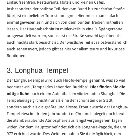
Einkaufszentren, Restaurants, Hotels und kleinen Cafés.
Insbesondere der östliche Teil, der vom Bund bis zur Yan’an Straße
führt, ist ein beliebter Touristenmagnet: Hier muss man einfach
einmal gewesen sein und sich von dem bunten Treiben mitreißen
lassen. Der Hauptabschnitt ist mittlerweile in eine Fußgängerzone
umgewandelt worden, sodass ist die Straße sowohl tagsüber als
auch nachts stark besucht ist. Der westliche Teil ist selbstverständlich
auch sehenswert, jedoch gibt es hier vor allem teure und luxuriöse
Boutiquen.
3. Longhua-Tempel
Der Longhua-Tempel wird auch Huofo-Tempel genannt, was so viel
bedeutet wie „Tempel des Lebenden Buddha“.
Hier finden Sie die
nötige Ruhe
nach einem Aufenthalt im vibrierenden Shanghai. Die
Tempelanlage gilt nicht nur als eine der schönsten der Stadt,
sondern auch als die größte und älteste. Erbaut wurde der Longhua-
Tempel etwa im dritten Jahrhundert n. Chr. und spiegelt noch heute
die atemberaubende Atmosphäre aus längst vergangenen Tagen
wider. Vor dem Haupttor befindet sich die Longhua-Pagode, die um
977 errichtet wurde. Des Weiteren haben Sie die Möglichkeit, den