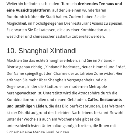
Weiterhin befinden sich in dem Turm ein
drehendes Teehaus und
eine Aussichtsplattform
, auf der Sie einen wunderbaren
Rundumblick über die Stadt haben. Zudem haben Sie die
Möglichkeit, im höchstgelegenen Drehrestaurant Asiens zu speisen.
Es erwarten Sie Delikatessen, die aus einer Kombination aus
westlicher und chinesischer Esskultur zubereitet werden.
10. Shanghai Xintiandi
Möchten Sie das echte Shanghai erleben, sind Sie im Xintiandi-
Distrikt genau richtig. „Xintiandi“ bedeutet „Neuer Himmel und Erde“.
Der Name spiegelt gut den Charme der autofreien Zone wider: Hier
erfahren Sie mehr über Shanghais Vergangenheit und die
Gegenwart, in der die Stadt zu einer modernen Metropole
herangewachsen ist. Unterstützt wird die Atmosphäre durch die
Kombination von alten und neuen Gebäuden,
Cafés, Restaurants
und unzähligen Läden
, die das Bild perfekt abrunden. Des Weiteren
ist der Distrikt aufgrund des belebten Nachtlebens bekannt. Sowohl
unter der Woche als auch am Wochenende gibt es die
unterschiedlichsten Unterhaltungsmöglichkeiten, die Ihnen mit
Sicherheit eine Menge Spaß bringen.