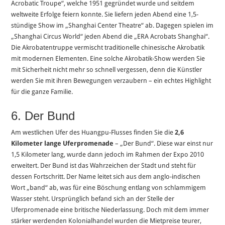
Acrobatic Troupe“, welche 1951 gegründet wurde und seitdem
weltweite Erfolge feiern konnte. Sie liefern jeden Abend eine 1,5-
stündige Show im „Shanghai Center Theatre“ ab. Dagegen spielen im
„Shanghai Circus World“ jeden Abend die „ERA Acrobats Shanghai“.
Die Akrobatentruppe vermischt traditionelle chinesische Akrobatik
mit modernen Elementen. Eine solche Akrobatik-Show werden Sie
mit Sicherheit nicht mehr so schnell vergessen, denn die Künstler
werden Sie mit ihren Bewegungen verzaubern – ein echtes Highlight
für die ganze Familie.
6. Der Bund
Am westlichen Ufer des Huangpu-Flusses finden Sie die
2,6
Kilometer lange Uferpromenade
– „Der Bund“. Diese war einst nur
1,5 Kilometer lang, wurde dann jedoch im Rahmen der Expo 2010
erweitert. Der Bund ist das Wahrzeichen der Stadt und steht für
dessen Fortschritt. Der Name leitet sich aus dem anglo-indischen
Wort „band“ ab, was für eine Böschung entlang von schlammigem
Wasser steht. Ursprünglich befand sich an der Stelle der
Uferpromenade eine britische Niederlassung. Doch mit dem immer
stärker werdenden Kolonialhandel wurden die Mietpreise teurer,