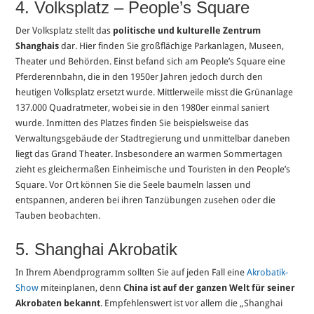
4. Volksplatz – People’s Square
Der Volksplatz stellt das
politische und kulturelle Zentrum
Shanghais
dar. Hier finden Sie großflächige Parkanlagen, Museen,
Theater und Behörden. Einst befand sich am People’s Square eine
Pferderennbahn, die in den 1950er Jahren jedoch durch den
heutigen Volksplatz ersetzt wurde. Mittlerweile misst die Grünanlage
137.000 Quadratmeter, wobei sie in den 1980er einmal saniert
wurde. Inmitten des Platzes finden Sie beispielsweise das
Verwaltungsgebäude der Stadtregierung und unmittelbar daneben
liegt das Grand Theater. Insbesondere an warmen Sommertagen
zieht es gleichermaßen Einheimische und Touristen in den People’s
Square. Vor Ort können Sie die Seele baumeln lassen und
entspannen, anderen bei ihren Tanzübungen zusehen oder die
Tauben beobachten.
5. Shanghai Akrobatik
In Ihrem Abendprogramm sollten Sie auf jeden Fall eine
Akrobatik-
Show
miteinplanen, denn
China ist auf der ganzen Welt für seiner
Akrobaten bekannt
. Empfehlenswert ist vor allem die „Shanghai