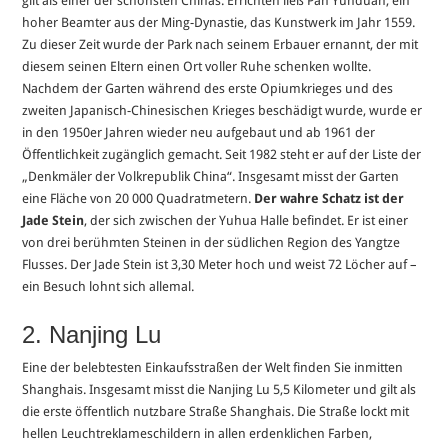
gilt als einer der schönsten Chinas. Errichten ließ Pan Yunduan, ein
hoher Beamter aus der Ming-Dynastie, das Kunstwerk im Jahr 1559.
Zu dieser Zeit wurde der Park nach seinem Erbauer ernannt, der mit
diesem seinen Eltern einen Ort voller Ruhe schenken wollte.
Nachdem der Garten während des erste Opiumkrieges und des
zweiten Japanisch-Chinesischen Krieges beschädigt wurde, wurde er
in den 1950er Jahren wieder neu aufgebaut und ab 1961 der
Öffentlichkeit zugänglich gemacht. Seit 1982 steht er auf der Liste der
„Denkmäler der Volkrepublik China“. Insgesamt misst der Garten
eine Fläche von 20 000 Quadratmetern.
Der wahre Schatz ist der
Jade Stein
, der sich zwischen der Yuhua Halle befindet. Er ist einer
von drei berühmten Steinen in der südlichen Region des Yangtze
Flusses. Der Jade Stein ist 3,30 Meter hoch und weist 72 Löcher auf –
ein Besuch lohnt sich allemal.
2. Nanjing Lu
Eine der belebtesten Einkaufsstraßen der Welt finden Sie inmitten
Shanghais. Insgesamt misst die Nanjing Lu 5,5 Kilometer und gilt als
die erste öffentlich nutzbare Straße Shanghais. Die Straße lockt mit
hellen Leuchtreklameschildern in allen erdenklichen Farben,