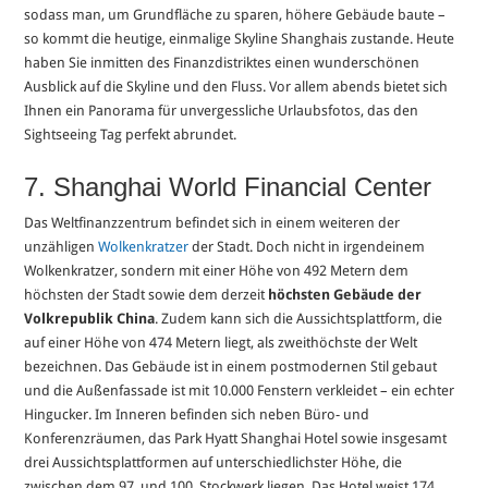
sodass man, um Grundfläche zu sparen, höhere Gebäude baute –
so kommt die heutige, einmalige Skyline Shanghais zustande. Heute
haben Sie inmitten des Finanzdistriktes einen wunderschönen
Ausblick auf die Skyline und den Fluss. Vor allem abends bietet sich
Ihnen ein Panorama für unvergessliche Urlaubsfotos, das den
Sightseeing Tag perfekt abrundet.
7. Shanghai World Financial Center
Das Weltfinanzzentrum befindet sich in einem weiteren der
unzähligen
Wolkenkratzer
der Stadt. Doch nicht in irgendeinem
Wolkenkratzer, sondern mit einer Höhe von 492 Metern dem
höchsten der Stadt sowie dem derzeit
höchsten Gebäude der
Volkrepublik China
. Zudem kann sich die Aussichtsplattform, die
auf einer Höhe von 474 Metern liegt, als zweithöchste der Welt
bezeichnen. Das Gebäude ist in einem postmodernen Stil gebaut
und die Außenfassade ist mit 10.000 Fenstern verkleidet – ein echter
Hingucker. Im Inneren befinden sich neben Büro- und
Konferenzräumen, das Park Hyatt Shanghai Hotel sowie insgesamt
drei Aussichtsplattformen auf unterschiedlichster Höhe, die
zwischen dem 97. und 100. Stockwerk liegen. Das Hotel weist 174