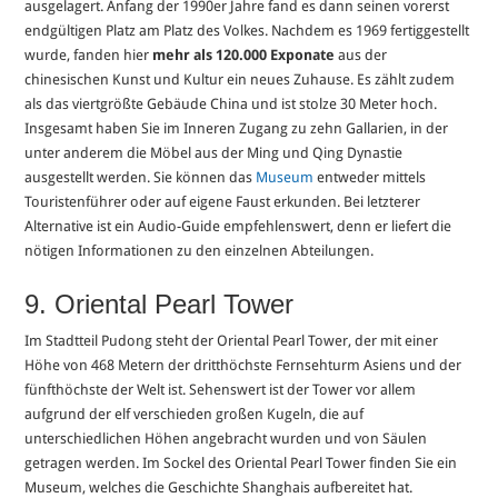
ausgelagert. Anfang der 1990er Jahre fand es dann seinen vorerst
endgültigen Platz am Platz des Volkes. Nachdem es 1969 fertiggestellt
wurde, fanden hier
mehr als 120.000 Exponate
aus der
chinesischen Kunst und Kultur ein neues Zuhause. Es zählt zudem
als das viertgrößte Gebäude China und ist stolze 30 Meter hoch.
Insgesamt haben Sie im Inneren Zugang zu zehn Gallarien, in der
unter anderem die Möbel aus der Ming und Qing Dynastie
ausgestellt werden. Sie können das
Museum
entweder mittels
Touristenführer oder auf eigene Faust erkunden. Bei letzterer
Alternative ist ein Audio-Guide empfehlenswert, denn er liefert die
nötigen Informationen zu den einzelnen Abteilungen.
9. Oriental Pearl Tower
Im Stadtteil Pudong steht der Oriental Pearl Tower, der mit einer
Höhe von 468 Metern der dritthöchste Fernsehturm Asiens und der
fünfthöchste der Welt ist. Sehenswert ist der Tower vor allem
aufgrund der elf verschieden großen Kugeln, die auf
unterschiedlichen Höhen angebracht wurden und von Säulen
getragen werden. Im Sockel des Oriental Pearl Tower finden Sie ein
Museum, welches die Geschichte Shanghais aufbereitet hat.