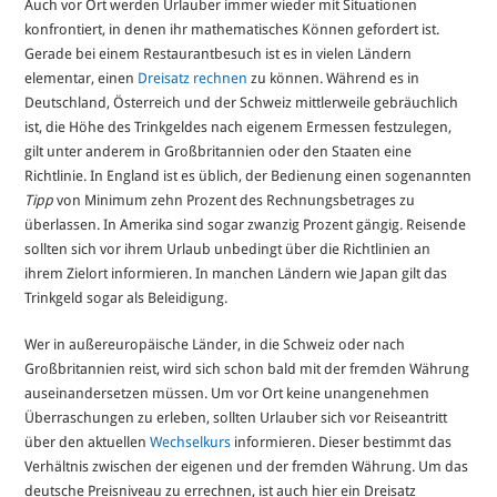
Auch vor Ort werden Urlauber immer wieder mit Situationen
konfrontiert, in denen ihr mathematisches Können gefordert ist.
Gerade bei einem Restaurantbesuch ist es in vielen Ländern
elementar, einen
Dreisatz rechnen
zu können. Während es in
Deutschland, Österreich und der Schweiz mittlerweile gebräuchlich
ist, die Höhe des Trinkgeldes nach eigenem Ermessen festzulegen,
gilt unter anderem in Großbritannien oder den Staaten eine
Richtlinie. In England ist es üblich, der Bedienung einen sogenannten
Tipp
von Minimum zehn Prozent des Rechnungsbetrages zu
überlassen. In Amerika sind sogar zwanzig Prozent gängig. Reisende
sollten sich vor ihrem Urlaub unbedingt über die Richtlinien an
ihrem Zielort informieren. In manchen Ländern wie Japan gilt das
Trinkgeld sogar als Beleidigung.
Wer in außereuropäische Länder, in die Schweiz oder nach
Großbritannien reist, wird sich schon bald mit der fremden Währung
auseinandersetzen müssen. Um vor Ort keine unangenehmen
Überraschungen zu erleben, sollten Urlauber sich vor Reiseantritt
über den aktuellen
Wechselkurs
informieren. Dieser bestimmt das
Verhältnis zwischen der eigenen und der fremden Währung. Um das
deutsche Preisniveau zu errechnen, ist auch hier ein Dreisatz