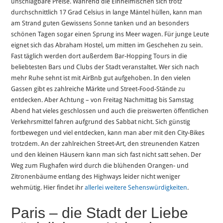
unschlagbare Preise. Während die Einheimischen sich trotz
durchschnittlich 17 Grad Celsius in lange Mäntel hüllen, kann man
am Strand guten Gewissens Sonne tanken und an besonders
schönen Tagen sogar einen Sprung ins Meer wagen. Für junge Leute
eignet sich das Abraham Hostel, um mitten im Geschehen zu sein.
Fast täglich werden dort außerdem Bar-Hopping Tours in die
beliebtesten Bars und Clubs der Stadt veranstaltet. Wer sich nach
mehr Ruhe sehnt ist mit AirBnb gut aufgehoben. In den vielen
Gassen gibt es zahlreiche Märkte und Street-Food-Stände zu
entdecken. Aber Achtung – ‪von Freitag Nachmittag bis Samstag
Abend hat vieles geschlossen und auch die preiswerten öffentlichen
Verkehrsmittel fahren aufgrund des Sabbat nicht. Sich günstig
fortbewegen und viel entdecken, kann man aber mit den City-Bikes
trotzdem. An der zahlreichen Street-Art, den streunenden Katzen
und den kleinen Häusern kann man sich fast nicht satt sehen. Der
Weg zum Flughafen wird durch die blühenden Orangen- und
Zitronenbäume entlang des Highways leider nicht weniger
wehmütig. Hier findet ihr
allerlei weitere Sehenswürdigkeiten
.
Paris – die Stadt der Liebe