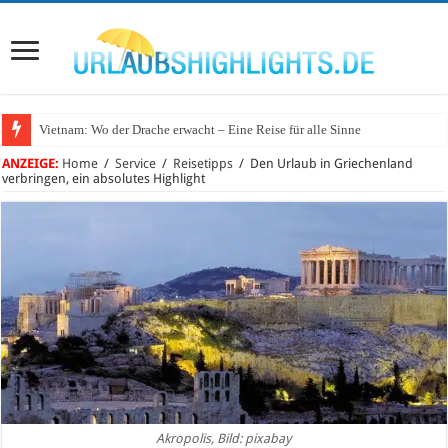
Vietnam: Wo der Drache erwacht – Eine Reise für alle Sinne
ANZEIGE:
Home
/
Service
/
Reisetipps
/
Den Urlaub in Griechenland
verbringen, ein absolutes Highlight
Akropolis, Bild: pixabay