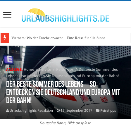
Vietnam: Wo der Drache erwacht – Eine Reise für alle Sinne
ANZEIGE:
Home
/
Service
/
Reisetipps
/
Der beste Sommer des
Lebens – so entdecken Sie Deutschland und Europa mit der Bahn!
Der beste Sommer des Lebens – so
entdecken Sie Deutschland und Europa mit
der Bahn!
Urlaubshighlights Redaktion
15. September 2017
Reisetipps
Deutsche Bahn, Bild: unsplash