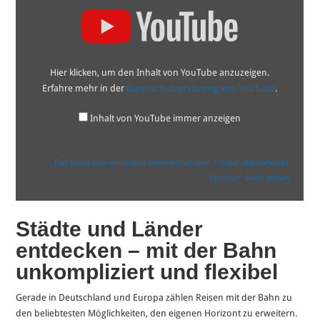
Beste
vom
verrückten
Sommermärchen!
|
Unser
Hier klicken, um den Inhalt von YouTube anzuzeigen.
abgefahrener
Sommer“
Erfahre mehr in der
Datenschutzerklärung von YouTube
.
von
YouTube
anzeigen
Inhalt von YouTube immer anzeigen
„Das Beste vom verrückten Sommermärchen! | Unser abgefahrener
Sommer“ direkt öffnen
Städte und Länder
entdecken – mit der Bahn
unkompliziert und flexibel
Gerade in Deutschland und Europa zählen Reisen mit der Bahn zu
den beliebtesten Möglichkeiten, den eigenen Horizont zu erweitern.