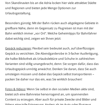
Von Skandinavien bis an die Adria locken hier viele attraktive Städte
und Regionen und bieten jede Menge Optionen zur
Urlaubsgestaltung.
Besonders günstig: Mit der Bahn rücken auch abgelegene Gebiete in
greifbare Nähe, denn im Gegensatz zu Flugreisen ist man mit der
Bahn wirklich immer „vor Ort“. Welche Geheimtipps für Bahnfahrer
dabei wichtig sind, zeigen wir Ihnen jetzt:
Gepäck reduzieren
: Flexibel sein bedeutet auch, auf überflüssiges
Gepäck zu verzichten. Die Abendgarderobe in 3-facher Ausfertigung,
die halbe Bibliothek als Urlaubslektüre und Schuhe in zahlreichen
Varianten sind völlig unangebracht, denn: Sie sorgen dafür, dass das
Urlaubsgepäck unnötig anwächst. Denken Sie daran, dass Sie auch
umsteigen müssen und dabei das Gepäck selbst transportieren –
packen Sie daher nur das ein, was Sie wirklich brauchen!
Fotos & Videos
: Wenn Sie selbst in den sozialen Medien aktiv sind,
bietet sich eine Bahnreise hervorragend an, um spannenden
Content zu erzeugen. Aber auch für private Zwecke sind Bilder und
Videos eine tolle Erinnerung. Anders als im Auto oder Flugzeug