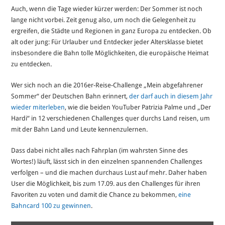
Auch, wenn die Tage wieder kürzer werden: Der Sommer ist noch
lange nicht vorbei. Zeit genug also, um noch die Gelegenheit zu
ergreifen, die Städte und Regionen in ganz Europa zu entdecken. Ob
alt oder jung: Für Urlauber und Entdecker jeder Altersklasse bietet
insbesondere die Bahn tolle Möglichkeiten, die europäische Heimat
zu entdecken.
Wer sich noch an die 2016er-Reise-Challenge „Mein abgefahrener
Sommer“ der Deutschen Bahn erinnert,
der darf auch in diesem Jahr
wieder miterleben
, wie die beiden YouTuber Patrizia Palme und „Der
Hardi“ in 12 verschiedenen Challenges quer durchs Land reisen, um
mit der Bahn Land und Leute kennenzulernen.
Dass dabei nicht alles nach Fahrplan (im wahrsten Sinne des
Wortes!) läuft, lässt sich in den einzelnen spannenden Challenges
verfolgen – und die machen durchaus Lust auf mehr. Daher haben
User die Möglichkeit, bis zum 17.09. aus den Challenges für ihren
Favoriten zu voten und damit die Chance zu bekommen,
eine
Bahncard 100 zu gewinnen
.
„Das