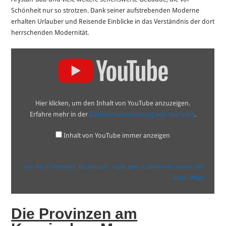
Schönheit nur so strotzen. Dank seiner aufstrebenden Moderne
erhalten Urlauber und Reisende Einblicke in das Verständnis der dort
herrschenden Modernität.
„One
day
in
Shymkent,
Kazakhstan
|
Один
Hier klicken, um den Inhalt von YouTube anzuzeigen.
день
в
Erfahre mehr in der
Datenschutzerklärung von YouTube
.
Шымкенте,
Казахстан“
von
Inhalt von YouTube immer anzeigen
YouTube
anzeigen
„One day in Shymkent, Kazakhstan | Один день в Шымкенте, Казахстан“
direkt öffnen
Die Provinzen am