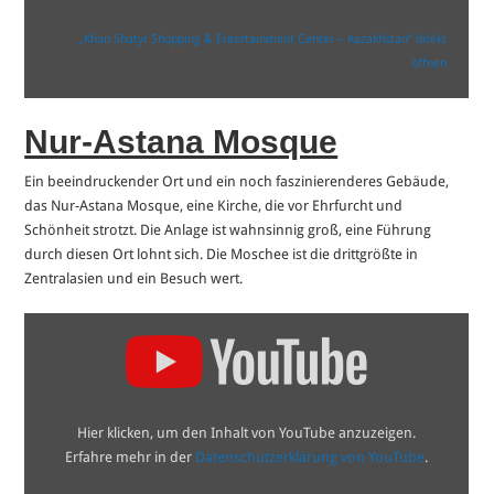
„Khan Shatyr Shopping & Entertainment Center – Kazakhstan“ direkt
öffnen
Nur-Astana Mosque
Ein beeindruckender Ort und ein noch faszinierenderes Gebäude,
das Nur-Astana Mosque, eine Kirche, die vor Ehrfurcht und
Schönheit strotzt. Die Anlage ist wahnsinnig groß, eine Führung
durch diesen Ort lohnt sich. Die Moschee ist die drittgrößte in
Zentralasien und ein Besuch wert.
„Nur
Astana
Mosque
🕌
Kazakhstan
🇰🇿
Trip
Hier klicken, um den Inhalt von YouTube anzuzeigen.
Street
Scenes
Erfahre mehr in der
Datenschutzerklärung von YouTube
.
Travel
Guide“