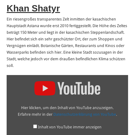
Khan Shatyr
Ein riesengroßes transparentes Zelt inmitten der kasachischen
Hauptstadt Astana wurde erst 2010 fertiggestellt. Die Höhe des Zeltes
beträgt 150 Meter und liegt in der kasachischen Steppenlandschaft.
Hier befindet sich ein sehr geschützter Ort, der zum Shoppen und
Vergnügen einlädt. Botanische Gärten, Restaurants und Kinos oder
Wasserparks befinden sich hier. Eine kleine Stadt sozusagen in der
Stadt, welche jedoch vor dem draußen befindlichen Klima schützen
soll.
„Khan
Shatyr
Shopping
&
Entertainment
Center
–
Hier klicken, um den Inhalt von YouTube anzuzeigen.
Kazakhstan“
von
Erfahre mehr in der
Datenschutzerklärung von YouTube
.
YouTube
anzeigen
Inhalt von YouTube immer anzeigen