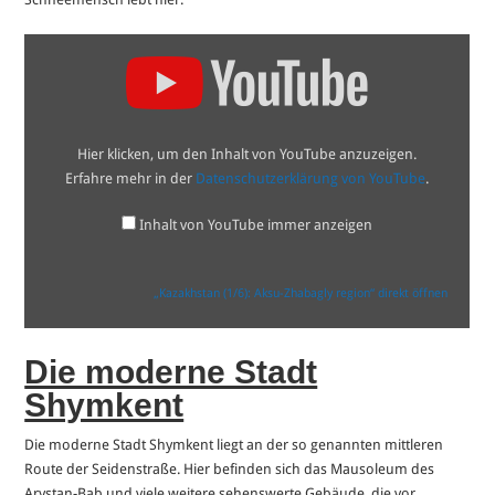
„Kazakhstan
(1/6):
Aksu-
Zhabagly
region“
von
YouTube
Hier klicken, um den Inhalt von YouTube anzuzeigen.
anzeigen
Erfahre mehr in der
Datenschutzerklärung von YouTube
.
Inhalt von YouTube immer anzeigen
„Kazakhstan (1/6): Aksu-Zhabagly region“ direkt öffnen
Die moderne Stadt
Shymkent
Die moderne Stadt Shymkent liegt an der so genannten mittleren
Route der Seidenstraße. Hier befinden sich das Mausoleum des
Arystan-Bab und viele weitere sehenswerte Gebäude, die vor