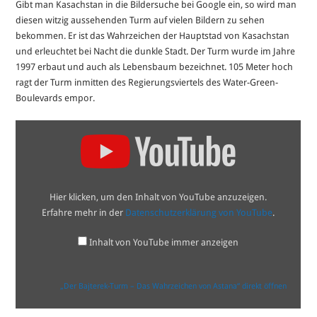
Gibt man Kasachstan in die Bildersuche bei Google ein, so wird man
diesen witzig aussehenden Turm auf vielen Bildern zu sehen
bekommen. Er ist das Wahrzeichen der Hauptstad von Kasachstan
und erleuchtet bei Nacht die dunkle Stadt. Der Turm wurde im Jahre
1997 erbaut und auch als Lebensbaum bezeichnet. 105 Meter hoch
ragt der Turm inmitten des Regierungsviertels des Water-Green-
Boulevards empor.
„Der
Bajterek-
Turm
–
Das
Wahrzeichen
von
Hier klicken, um den Inhalt von YouTube anzuzeigen.
Astana“
von
Erfahre mehr in der
Datenschutzerklärung von YouTube
.
YouTube
anzeigen
Inhalt von YouTube immer anzeigen
„Der Bajterek-Turm – Das Wahrzeichen von Astana“ direkt öffnen