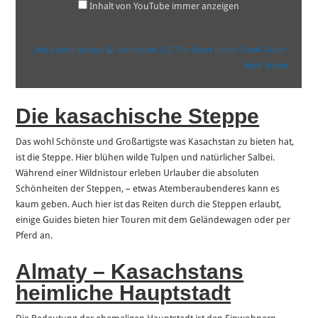
von
Inhalt von YouTube immer anzeigen
YouTube
anzeigen
„Nur Astana Mosque 🕌 Kazakhstan 🇰🇿 Trip Street Scenes Travel Guide“
direkt öffnen
Die kasachische Steppe
Das wohl Schönste und Großartigste was Kasachstan zu bieten hat,
ist die Steppe. Hier blühen wilde Tulpen und natürlicher Salbei.
Während einer Wildnistour erleben Urlauber die absoluten
Schönheiten der Steppen, – etwas Atemberaubenderes kann es
kaum geben. Auch hier ist das Reiten durch die Steppen erlaubt,
einige Guides bieten hier Touren mit dem Geländewagen oder per
Pferd an.
Almaty – Kasachstans
heimliche Hauptstadt