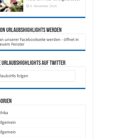
4. November 2024
von Urlaubshighlights werden
 Urlaubshighlights auf Twitter
laubsHls folgen
gorien
frika
llgemein
llgemein