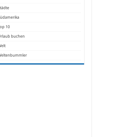
tädte
Südamerika
op 10
Urlaub buchen
elt
Weltenbummler