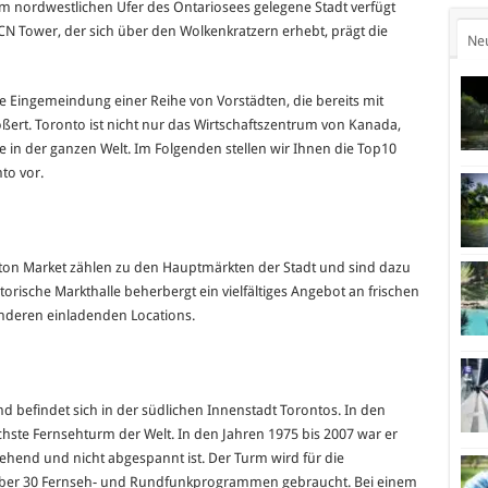
m nordwestlichen Ufer des Ontariosees gelegene Stadt verfügt
N Tower, der sich über den Wolkenkratzern erhebt, prägt die
Ne
 Eingemeindung einer Reihe von Vorstädten, die bereits mit
ert. Toronto ist nicht nur das Wirtschaftszentrum von Kanada,
 in der ganzen Welt. Im Folgenden stellen wir Ihnen die Top10
to vor.
ton Market zählen zu den Hauptmärkten der Stadt und sind dazu
orische Markthalle beherbergt ein vielfältiges Angebot an frischen
anderen einladenden Locations.
d befindet sich in der südlichen Innenstadt Torontos. In den
hste Fernsehturm der Welt. In den Jahren 1975 bis 2007 war er
ehend und nicht abgespannt ist. Der Turm wird für die
über 30 Fernseh- und Rundfunkprogrammen gebraucht. Bei einem