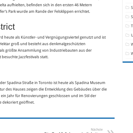
lta aufhielten, befinden sich in den ersten 46 Metern
S
er’s Park wurde am Rande der Felsklippen errichtet.
trict
T
rd heute als Künstler- und Vergnügungsviertel genutzt und ist
st 5 Hektar groß und besteht aus denkmalgeschützten
W
 als größte Ansammlung von Industriebauten aus der
besuchte Jazzfestivals statt.
 der Spadina-Straße in Toronto ist heute als Spadina Museum
ktur des Hauses zeigen die Entwicklung des Gebäudes über die
 ein Jahr für Renovierungen geschlossen und im Stil der
 dekoriert geöffnet.
Nächste