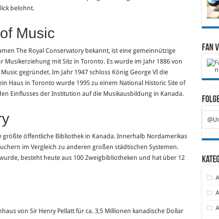
ick belohnt.
of Music
Fan 
amen The Royal Conservatory bekannt, ist eine gemeinnützige
für Musikerziehung mit Sitz in Toronto. Es wurde im Jahr 1886 von
 Music gegründet. Im Jahr 1947 schloss König George VI die
Sein Haus in Toronto wurde 1995 zu einem National Historic Site of
n Einflusses der Institution auf die Musikausbildung in Kanada.
Folge
ry
@Ur
die größte öffentliche Bibliothek in Kanada. Innerhalb Nordamerikas
esuchern im Vergleich zu anderen großen städtischen Systemen.
t wurde, besteht heute aus 100 Zweigbibliotheken und hat über 12
Kate
A
A
A
aus von Sir Henry Pellatt für ca. 3,5 Millionen kanadische Dollar