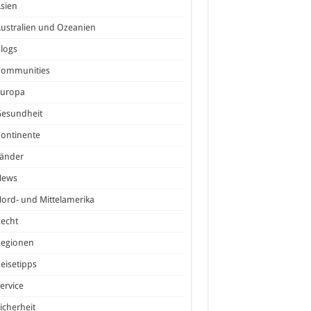
sien
ustralien und Ozeanien
logs
Communities
Europa
Gesundheit
ontinente
Länder
News
ord- und Mittelamerika
echt
Regionen
eisetipps
ervice
icherheit