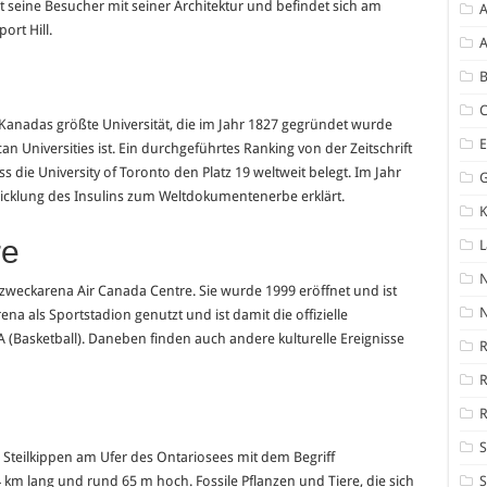
 seine Besucher mit seiner Architektur und befindet sich am
A
rt Hill.
A
B
 Kanadas größte Universität, die im Jahr 1827 gegründet wurde
an Universities ist. Ein durchgeführtes Ranking von der Zeitschrift
s die University of Toronto den Platz 19 weltweit belegt. Im Jahr
wicklung des Insulins zum Weltdokumentenerbe erklärt.
K
re
zweckarena Air Canada Centre. Sie wurde 1999 eröffnet und ist
N
na als Sportstadion genutzt und ist damit die offizielle
 (Basketball). Daneben finden auch andere kulturelle Ereignisse
R
R
S
Steilkippen am Ufer des Ontariosees mit dem Begriff
km lang und rund 65 m hoch. Fossile Pflanzen und Tiere, die sich
S