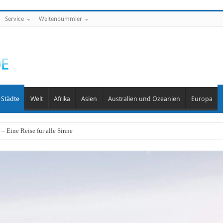
Service
Weltenbummler
Städte
Welt
Afrika
Asien
Australien und Ozeanien
Europa
– Eine Reise für alle Sinne