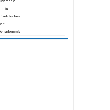
Südamerika
op 10
Urlaub buchen
elt
Weltenbummler