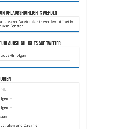
von Urlaubshighlights werden
 Urlaubshighlights auf Twitter
laubsHls folgen
gorien
frika
llgemein
llgemein
sien
ustralien und Ozeanien