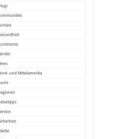
logs
Communities
Europa
Gesundheit
ontinente
Länder
News
ord- und Mittelamerika
echt
Regionen
eisetipps
ervice
icherheit
tädte