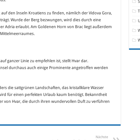
T
g auf den Inseln Kroatiens zu finden, nämlich der Vidova Gora,
rägt. Wurde der Berg bezwungen, wird dies durch eine
r Adria erlaubt. Am Goldenen Horn von Brac liegt außerdem
W
 Mittelmeerraumes.
uf ganzer Linie zu empfehlen ist, stellt Hvar dar.
r Insel durchaus auch einige Prominente angetroffen werden
ders die sattgrünen Landschaften, das kristallklare Wasser
ird für einen perfekten Urlaub kaum benötigt. Bekanntheit
er von Hvar, die durch ihren wundervollen Duft zu verführen
Nächste