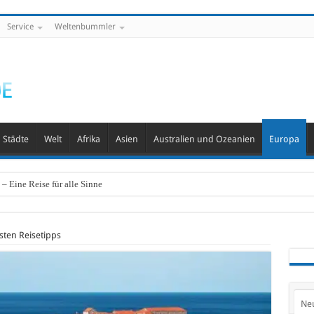
Service
Weltenbummler
Städte
Welt
Afrika
Asien
Australien und Ozeanien
Europa
– Eine Reise für alle Sinne
sten Reisetipps
Ne