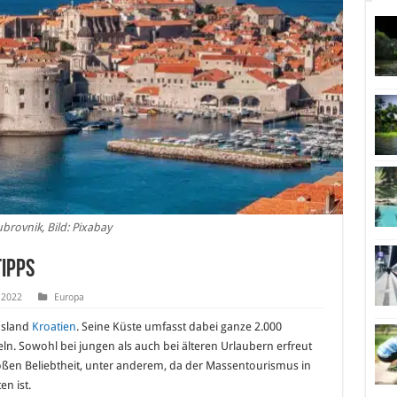
brovnik, Bild: Pixabay
tipps
 2022
Europa
bsland
Kroatien
. Seine Küste umfasst dabei ganze 2.000
ln. Sowohl bei jungen als auch bei älteren Urlaubern erfreut
großen Beliebtheit, unter anderem, da der Massentourismus in
en ist.