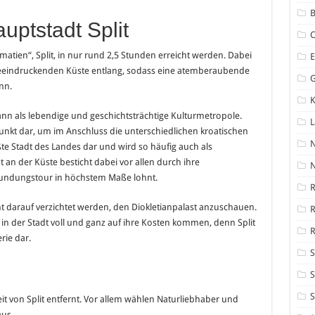
B
uptstadt Split
atien“, Split, in nur rund 2,5 Stunden erreicht werden. Dabei
r beeindruckenden Küste entlang, sodass eine atemberaubende
nn.
K
dann als lebendige und geschichtsträchtige Kulturmetropole.
unkt dar, um im Anschluss die unterschiedlichen kroatischen
ößte Stadt des Landes dar und wird so häufig auch als
 an der Küste besticht dabei vor allen durch ihre
N
rkundungstour in höchstem Maße lohnt.
R
cht darauf verzichtet werden, den Diokletianpalast anzuschauen.
 der Stadt voll und ganz auf ihre Kosten kommen, denn Split
R
rie dar.
S
S
S
eit von Split entfernt. Vor allem wählen Naturliebhaber und
aus.