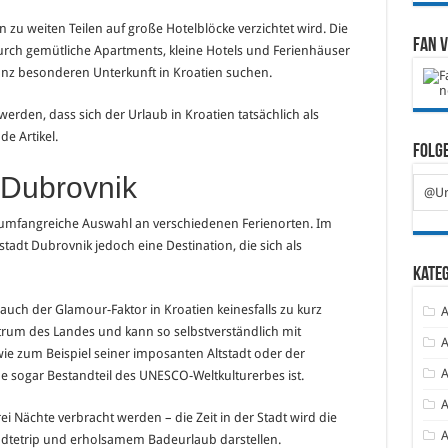
n zu weiten Teilen auf große Hotelblöcke verzichtet wird. Die
Fan 
rch gemütliche Apartments, kleine Hotels und Ferienhäuser
anz besonderen Unterkunft in Kroatien suchen.
rden, dass sich der Urlaub in Kroatien tatsächlich als
de Artikel.
Folge
 Dubrovnik
@Ur
s umfangreiche Auswahl an verschiedenen Ferienorten. Im
tadt Dubrovnik jedoch eine Destination, die sich als
Kate
auch der Glamour-Faktor in Kroatien keinesfalls zu kurz
A
trum des Landes und kann so selbstverständlich mit
A
ie zum Beispiel seiner imposanten Altstadt oder der
A
e sogar Bestandteil des UNESCO-Weltkulturerbes ist.
A
ei Nächte verbracht werden – die Zeit in der Stadt wird die
A
dtetrip und erholsamem Badeurlaub darstellen.