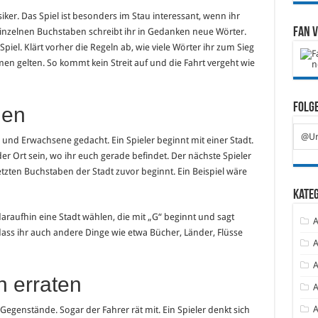
ssiker. Das Spiel ist besonders im Stau interessant, wenn ihr
Fan 
nzelnen Buchstaben schreibt ihr in Gedanken neue Wörter.
piel. Klärt vorher die Regeln ab, wie viele Wörter ihr zum Sieg
n gelten. So kommt kein Streit auf und die Fahrt vergeht wie
Folge
nen
@Ur
r und Erwachsene gedacht. Ein Spieler beginnt mit einer Stadt.
der Ort sein, wo ihr euch gerade befindet. Der nächste Spieler
tzten Buchstaben der Stadt zuvor beginnt. Ein Beispiel wäre
Kate
araufhin eine Stadt wählen, die mit „G“ beginnt und sagt
A
dass ihr auch andere Dinge wie etwa Bücher, Länder, Flüsse
A
A
n erraten
A
A
Gegenstände. Sogar der Fahrer rät mit. Ein Spieler denkt sich