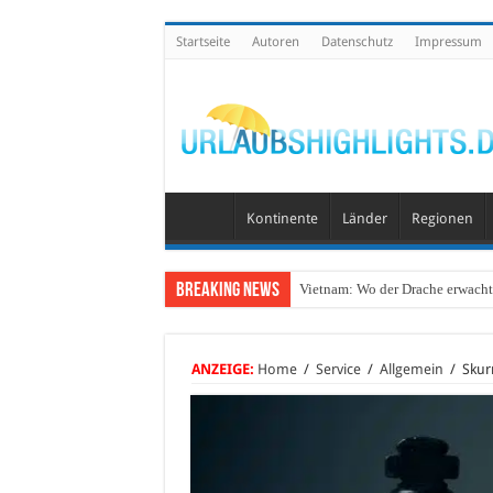
Startseite
Autoren
Datenschutz
Impressum
Kontinente
Länder
Regionen
Breaking News
Vietnam: Wo der Drache erwacht 
ANZEIGE:
Home
/
Service
/
Allgemein
/
Skurr