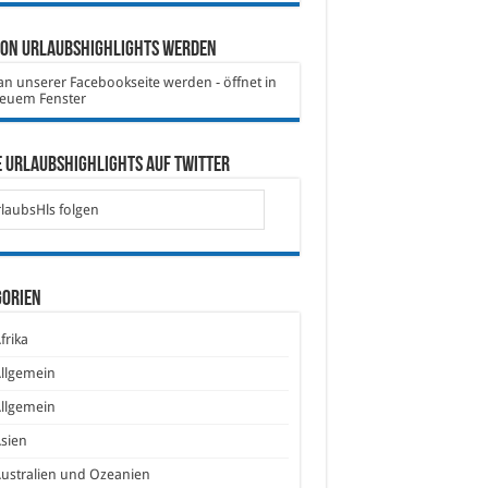
von Urlaubshighlights werden
 Urlaubshighlights auf Twitter
laubsHls folgen
gorien
frika
llgemein
llgemein
sien
ustralien und Ozeanien