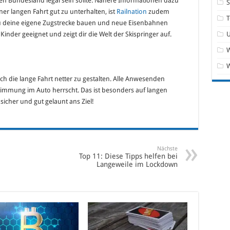
gen Bundesland legal sein sollte. Nähere Informationen dazu
ner langen Fahrt gut zu unterhalten, ist
Railnation
zudem
T
du deine eigene Zugstrecke bauen und neue Eisenbahnen
 Kinder geeignet und zeigt dir die Welt der Skispringer auf.
W
ich die lange Fahrt netter zu gestalten. Alle Anwesenden
Stimmung im Auto herrscht. Das ist besonders auf langen
sicher und gut gelaunt ans Ziel!
Nächste
Top 11: Diese Tipps helfen bei
Langeweile im Lockdown