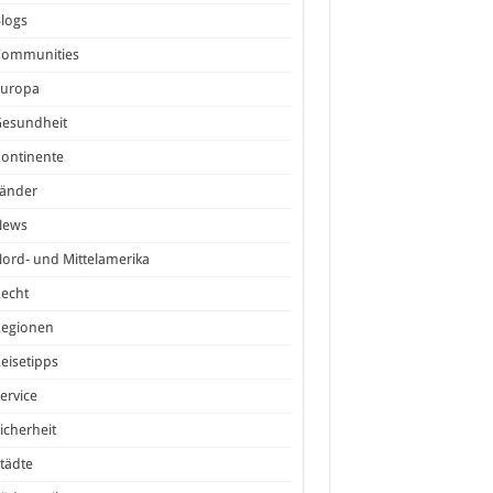
logs
Communities
Europa
Gesundheit
ontinente
Länder
News
ord- und Mittelamerika
echt
Regionen
eisetipps
ervice
icherheit
tädte