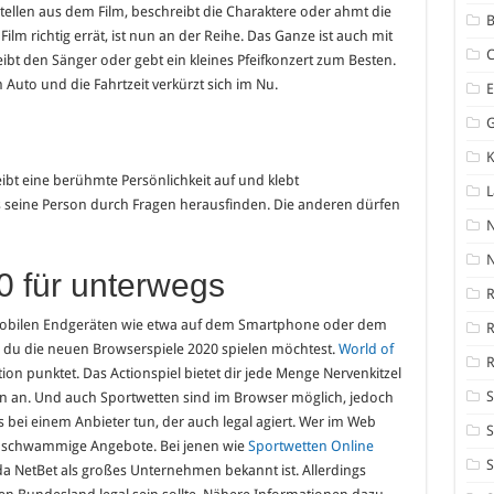
e Stellen aus dem Film, beschreibt die Charaktere oder ahmt die
B
ilm richtig errät, ist nun an der Reihe. Das Ganze ist auch mit
eibt den Sänger oder gebt ein kleines Pfeifkonzert zum Besten.
Auto und die Fahrtzeit verkürzt sich im Nu.
K
eibt eine berühmte Persönlichkeit auf und klebt
 seine Person durch Fragen herausfinden. Die anderen dürfen
N
0 für unterwegs
R
 mobilen Endgeräten wie etwa auf dem Smartphone oder dem
n du die neuen Browserspiele 2020 spielen möchtest.
World of
R
tion punktet. Das Actionspiel bietet dir jede Menge Nervenkitzel
S
n an. Und auch Sportwetten sind im Browser möglich, jedoch
s bei einem Anbieter tun, der auch legal agiert. Wer im Web
S
le schwammige Angebote. Bei jenen wie
Sportwetten Online
S
da NetBet als großes Unternehmen bekannt ist. Allerdings