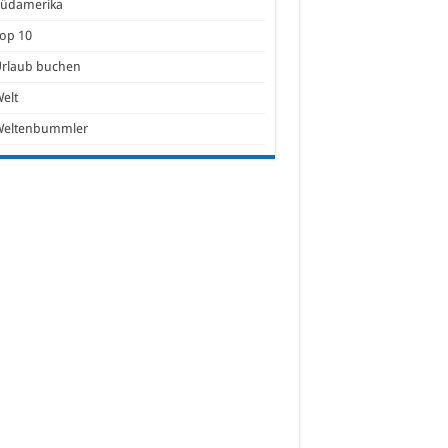
Südamerika
op 10
Urlaub buchen
elt
Weltenbummler