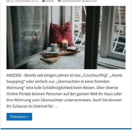
für
25. Dezember 2012
News
Kommentare deaktiviert
Homeswapping
–
Urlaub
in
einer
fremden
Wohnung
ANZEIGE - Bereits seit einigen Jahren ist das „Couchsurfing“, „Home
Swapping“ oder einfach nur „übernachten in einer fremden
Wohnung“ eine tolle Schlafmöglichkeit beim Reisen. Über diverse
Online Portale können Personen auf der ganzen Welt ihr Haus oder
ihre Wohnung zum Übernachten untervermieten. Auch Sie können
Ihr Zuhause im Internet für …
Weiterlesen »