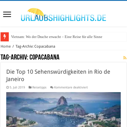
Vietnam: Wo der Drache erwacht – Eine Reise für alle Sinne
Home
/
Tag-Archiv: Copacabana
Tag-Archiv:
Copacabana
Die Top 10 Sehenswürdigkeiten in Rio de
Janeiro
für
5. Juli 2019
Reisetipps
Kommentare deaktiviert
Die
Top
10
Sehenswürdigkeiten
in
Rio
de
Janeiro