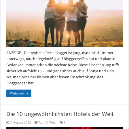
Reise-
und
Erlebnisblog
für
Menschen
im
besten
Alter
ANZEIGE - Der typische Reiseblogger ist jung, dynamisch, immer
unterwegs, taucht regelmäßig auf Bloggertreffen auf und plant in
Gedanken immer schon die nächste Reise. Diese Einschätzung trifft
sicherlich auf viele zu – und ganz sicher auch auf Sonja und Udo
Weisner. Mit einer kleinen aber feinen Einschränkung: das
Bloggerpaar hat …
Weiterlesen »
Die 10 ungewöhnlichsten Hotels der Welt
7. August 2012
Top 10
,
Welt
1