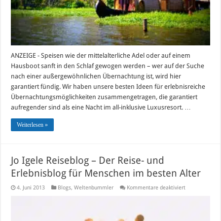
ANZEIGE - Speisen wie der mittelalterliche Adel oder auf einem
Hausboot sanft in den Schlaf gewogen werden – wer auf der Suche
nach einer außergewöhnlichen Übernachtung ist, wird hier
garantiert fündig. Wir haben unsere besten Ideen für erlebnisreiche
Übernachtungsmöglichkeiten zusammengetragen, die garantiert
aufregender sind als eine Nacht im all-inklusive Luxusresort. …
Weiterlesen »
Jo Igele Reiseblog – Der Reise- und
Erlebnisblog für Menschen im besten Alter
für
4. Juni 2013
Blogs
,
Weltenbummler
Kommentare deaktiviert
Jo
Igele
Reiseblog
–
Der