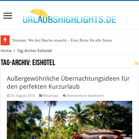
Vietnam: Wo der Drache erwacht – Eine Reise für alle Sinne
Home
/
Tag-Archiv: Eishotel
Tag-Archiv:
Eishotel
Außergewöhnliche Übernachtungsideen für
den perfekten Kurzurlaub
für
26. August 2018
Reisetipps
Kommentare deaktiviert
Außergewöhnliche
Übernachtungsideen
für
den
perfekten
Kurzurlaub