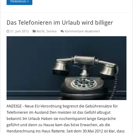
Weiterlesen »
Das Telefonieren im Urlaub wird billiger
für
21. Juni 2012
Recht
,
Service
Kommentare deaktiviert
Das
Telefonieren
im
Urlaub
wird
billiger
ANZEIGE - Neue EU-Verordnung begrenzt die Gebührensätze für
Telefonieren im Ausland Den meisten ist das Gefühl allzugut
bekannt: Im Urlaub Haben sie nochentspannt lange Gespräche
geführt und dann zu Hause kam das böse Erwachen, als die
Handyrechnung ins Haus flatterte. Seit dem 30.Mai 2012 ist klar, dass