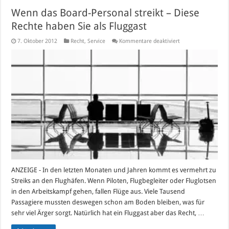
Wenn das Board-Personal streikt – Diese
Rechte haben Sie als Fluggast
für
7. Oktober 2012
Recht
,
Service
Kommentare deaktiviert
Wenn
das
Board-
Personal
streikt
–
Diese
Rechte
haben
Sie
als
Fluggast
ANZEIGE - In den letzten Monaten und Jahren kommt es vermehrt zu
Streiks an den Flughäfen. Wenn Piloten, Flugbegleiter oder Fluglotsen
in den Arbeitskampf gehen, fallen Flüge aus. Viele Tausend
Passagiere mussten deswegen schon am Boden bleiben, was für
sehr viel Ärger sorgt. Natürlich hat ein Fluggast aber das Recht, …