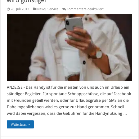
wird günstiger
für
28. Juli 2013
News
,
Service
Kommentare deaktiviert
Gute
Nachrichten
für
Reisende:
Die
Handynutzung
im
europäischen
Ausland
wird
günstiger
ANZEIGE - Das Handy ist für die meisten von uns auch im Urlaub ein
ständiger Begleiter. Für spontane Schnappschüsse, die auf Facebook
mit Freunden geteilt werden, oder für Urlaubsgrüße per SMS an die
Daheimgebliebenen wird es gerne zur Hand genommen. Schnell
wird dabei vergessen, dass die Gebühren für die Handynutzung …
Weiterlesen »