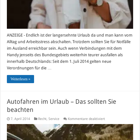
ANZEIGE - Endlich ist der langersehnte Urlaub da und man kann vom
Alltag und Arbeitsstress abschalten. Trotzdem sollten Sie für Notfälle
im Ausland erreichbar sein. Auch wenn Verbindungen mit dem
Handy jenseits des Bundesgebiets weiterhin teurer ausfallen als
innerhalb Deutschlands: Seit dem 1. Juli 2014 gelten neue
Verordnungen für die …
Weiterlesen »
Autofahren im Urlaub – Das sollten Sie
beachten
für
7. April 2014
Recht
,
Service
Kommentare deaktiviert
Autofahren
im
Urlaub
–
Das