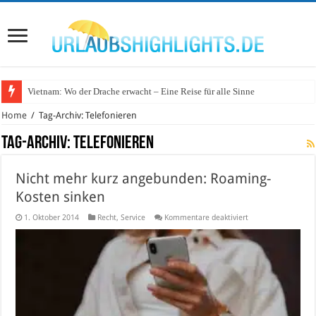
Vietnam: Wo der Drache erwacht – Eine Reise für alle Sinne
Home
/
Tag-Archiv: Telefonieren
Tag-Archiv:
Telefonieren
Nicht mehr kurz angebunden: Roaming-
Kosten sinken
für
1. Oktober 2014
Recht
,
Service
Kommentare deaktiviert
Nicht
mehr
kurz
angebunden:
Roaming-
Kosten
sinken