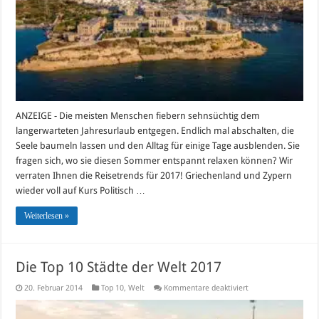
schönsten
Urlaubsziele
für
2017
ANZEIGE - Die meisten Menschen fiebern sehnsüchtig dem
langerwarteten Jahresurlaub entgegen. Endlich mal abschalten, die
Seele baumeln lassen und den Alltag für einige Tage ausblenden. Sie
fragen sich, wo sie diesen Sommer entspannt relaxen können? Wir
verraten Ihnen die Reisetrends für 2017! Griechenland und Zypern
wieder voll auf Kurs Politisch …
Weiterlesen »
Die Top 10 Städte der Welt 2017
für
20. Februar 2014
Top 10
,
Welt
Kommentare deaktiviert
Die
Top
10