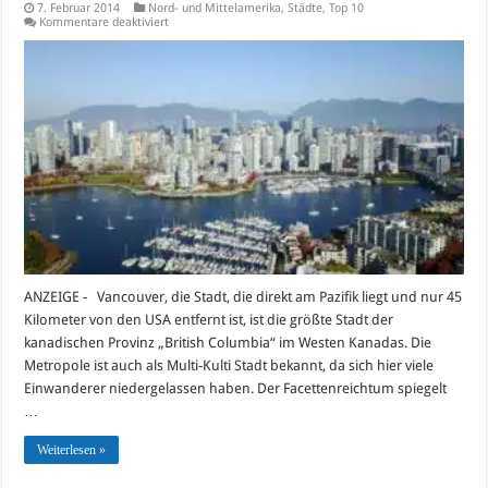
7. Februar 2014
Nord- und Mittelamerika
,
Städte
,
Top 10
für
Kommentare deaktiviert
Die
TOP
10-
Sehenswürdigkeiten
in
Vancouver
2017
ANZEIGE - Vancouver, die Stadt, die direkt am Pazifik liegt und nur 45
Kilometer von den USA entfernt ist, ist die größte Stadt der
kanadischen Provinz „British Columbia“ im Westen Kanadas. Die
Metropole ist auch als Multi-Kulti Stadt bekannt, da sich hier viele
Einwanderer niedergelassen haben. Der Facettenreichtum spiegelt
…
Weiterlesen »