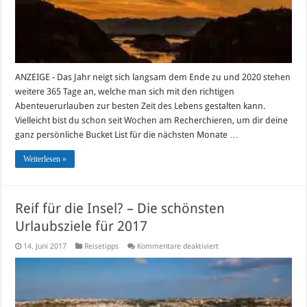
ANZEIGE - Das Jahr neigt sich langsam dem Ende zu und 2020 stehen
weitere 365 Tage an, welche man sich mit den richtigen
Abenteuerurlauben zur besten Zeit des Lebens gestalten kann.
Vielleicht bist du schon seit Wochen am Recherchieren, um dir deine
ganz persönliche Bucket List für die nächsten Monate …
Weiterlesen »
Reif für die Insel? – Die schönsten
Urlaubsziele für 2017
für
14. Juni 2017
Reisetipps
Kommentare deaktiviert
Reif
für
die
Insel?
–
Die