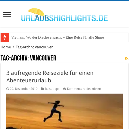
Vietnam: Wo der Drache erwacht – Eine Reise für alle Sinne
Wo lohnt sich Urlaub auf dem Wasser in Deutschland?
Home
/
Tag-Archiv: Vancouver
Tag-Archiv:
Vancouver
3 aufregende Reiseziele für einen
Abenteuerurlaub
für
29. Dezember 2019
Reisetipps
Kommentare deaktiviert
3
aufregende
Reiseziele
für
einen
Abenteuerurlaub