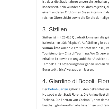
ist, dass die Stadt nahezu unversehrt erhalten
konserviert. Kein Wunder also, dass es jedes J
einem anderen Ort können Sie so intensiv in d
reichen Oberschicht sowie die für die damalige
3. Sizilien
Sizilien ist mit 25.426 Quadratkilometern die g
italienischen „Stiefelspitze“. Auf Sizilien gibt
Vulkan Ätna
oder die größte Stadt der Insel, P
Touristenorte – Città di Taormina. Vor Ort erwa
erhalten ist sowie ein unglaublicher Ausblick 
Tempel“ auf Entdeckungstour gehen und an de
Burgstadt „Erice“ verzaubern lassen.
4. Giardino di Boboli, Flo
Der
Boboli-Garten
gehört zu den bekanntesten G
Hotspot in der Stadt Florenz. Die Anlage liegt
Toskana. Die Ehefrau von Cosimo I., dem dama
beschäftigte daraufhin alle bekannten und re