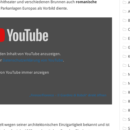
mphitheater und verschiedenen Brunnen auch
romanische
A
n Parkanlagen Europas als Vorbild diente.
A
B
 den Inhalt von YouTube anzuzeigen.
K
er
Datenschutzerklärung von YouTube
.
 von YouTube immer anzeigen
N
R
„Firenze/Florence – Il Giardino di Boboli“ direkt öffnen
R
S
lt wegen seiner architektonischen Einzigartigkeit bekannt und ist
S