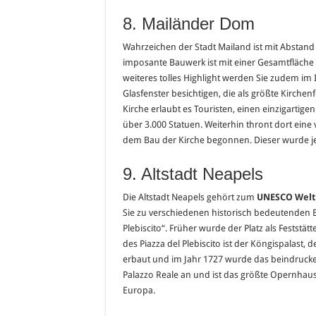
8. Mailänder Dom
Wahrzeichen der Stadt Mailand ist mit Abstan
imposante Bauwerk ist mit einer Gesamtfläch
weiteres tolles Highlight werden Sie zudem im
Glasfenster besichtigen, die als größte Kirche
Kirche erlaubt es Touristen, einen einzigartigen
über 3.000 Statuen. Weiterhin thront dort ein
dem Bau der Kirche begonnen. Dieser wurde jedo
9. Altstadt Neapels
Die Altstadt Neapels gehört zum
UNESCO Welt
Sie zu verschiedenen historisch bedeutenden B
Plebiscito“. Früher wurde der Platz als Feststätt
des Piazza del Plebiscito ist der Köngispalast,
erbaut und im Jahr 1727 wurde das beindrucke
Palazzo Reale an und ist das größte Opernhau
Europa.