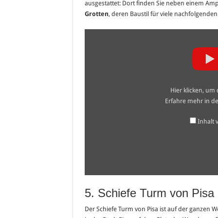
ausgestattet: Dort finden Sie neben einem A
Grotten
, deren Baustil für viele nachfolgende
„Firenze/Florence
–
Il
Giardino
di
Boboli“
von
YouTube
Hier klicken, um
anzeigen
Erfahre mehr in d
Inhalt
5. Schiefe Turm von Pisa
Der Schiefe Turm von Pisa ist auf der ganzen We