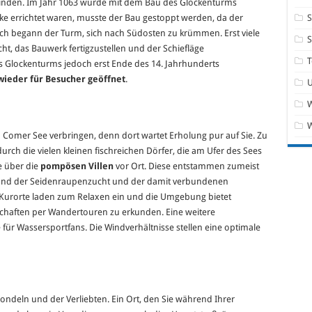
 finden. Im Jahr 1063 wurde mit dem Bau des Glockenturms
 errichtet waren, musste der Bau gestoppt werden, da der
S
ch begann der Turm, sich nach Südosten zu krümmen. Erst viele
cht, das Bauwerk fertigzustellen und der Schiefläge
T
s Glockenturms jedoch erst Ende des 14. Jahrhunderts
 wieder für Besucher geöffnet
.
W
Comer See verbringen, denn dort wartet Erholung pur auf Sie. Zu
 durch die vielen kleinen fischreichen Dörfer, die am Ufer des Sees
e über die
pompösen Villen
vor Ort. Diese entstammen zumeist
grund der Seidenraupenzucht und der damit verbundenen
e Kurorte laden zum Relaxen ein und die Umgebung bietet
dschaften per Wandertouren zu erkunden. Eine weitere
 für Wassersportfans. Die Windverhältnisse stellen eine optimale
ondeln und der Verliebten. Ein Ort, den Sie während Ihrer