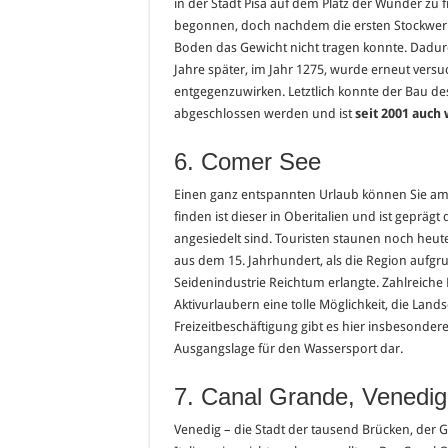
in der Stadt Pisa auf dem Platz der Wunder zu
begonnen, doch nachdem die ersten Stockwerke
Boden das Gewicht nicht tragen konnte. Dadur
Jahre später, im Jahr 1275, wurde erneut versu
entgegenzuwirken. Letztlich konnte der Bau de
abgeschlossen werden und ist
seit 2001 auch
6. Comer See
Einen ganz entspannten Urlaub können Sie am 
finden ist dieser in Oberitalien und ist geprägt
angesiedelt sind. Touristen staunen noch heut
aus dem 15. Jahrhundert, als die Region auf
Seidenindustrie Reichtum erlangte. Zahlreich
Aktivurlaubern eine tolle Möglichkeit, die Lan
Freizeitbeschäftigung gibt es hier insbesondere
Ausgangslage für den Wassersport dar.
7. Canal Grande, Venedig
Venedig – die Stadt der tausend Brücken, der G