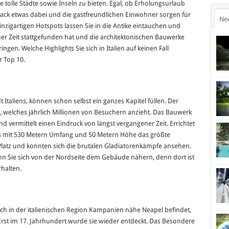
 tolle Städte sowie Inseln zu bieten. Egal, ob Erholungsurlaub
chmack etwas dabei und die gastfreundlichen Einwohner sorgen für
Ne
einzigartigen Hotspots lassen Sie in die Antike eintauchen und
ner Zeit stattgefunden hat und die architektonischen Bauwerke
gen. Welche Highlights Sie sich in Italien auf keinen Fall
r Top 10.
t Italiens, können schon selbst ein ganzes Kapitel füllen. Der
, welches jährlich Millionen von Besuchern anzieht. Das Bauwerk
vermittelt einen Eindruck von längst vergangener Zeit. Errichtet
s mit 530 Metern Umfang und 50 Metern Höhe das größte
Platz und konnten sich die brutalen Gladiatorenkämpfe ansehen.
nn Sie sich von der Nordseite dem Gebäude nähern, denn dort ist
halten.
ich in der italienischen Region Kampanien nähe Neapel befindet,
Erst im 17. Jahrhundert wurde sie wieder entdeckt. Das Besondere