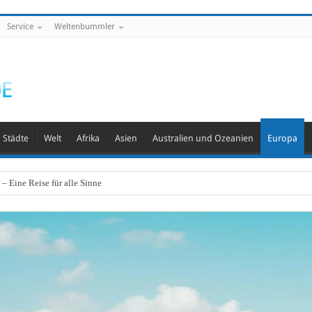
Service
Weltenbummler
Städte
Welt
Afrika
Asien
Australien und Ozeanien
Europa
– Eine Reise für alle Sinne
asser in Deutschland?