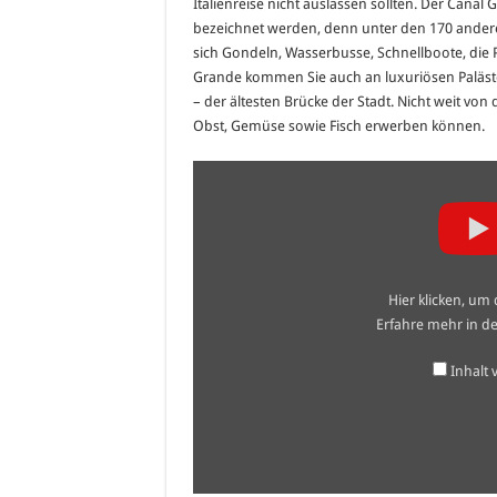
Italienreise nicht auslassen sollten. Der Cana
bezeichnet werden, denn unter den 170 anderen
sich Gondeln, Wasserbusse, Schnellboote, die 
Grande kommen Sie auch an luxuriösen Paläst
– der ältesten Brücke der Stadt. Nicht weit von d
Obst, Gemüse sowie Fisch erwerben können.
„Canal
Grande,
Venice
–
Vaporetto
no.1“
von
YouTube
Hier klicken, um
anzeigen
Erfahre mehr in d
Inhalt