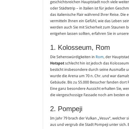
geschichtsreichen Hauptstadt noch viele weitere
oder Städtetrip – in Italien ist für jeden Ges
das italienische Flair während Ihrer Reise. Die 
vermitteln Ihnen ein Gefühl, wie das Leben sei
werden auch Sie mit Sicherheit zum Staunen brin
entgehen lassen sollten, erfahren Sie in unsere
1. Kolosseum, Rom
Die Sehenswürdigkeiten in
Rom
, der Hauptstad
Hotspot
schlecht hin ist jedoch das Kolosseum
besticht insbesondere durch seine Ausmaße und 
wurde die Arena um 70 n. Chr. und war damal
Gebäude. Bis zu 55.000 Besucher fanden dort 
Eine ganz besondere Aussicht erhalten Sie, we
die viergeschossige Fassade noch am besten er
2. Pompeji
Im Jahr 79 brach der Vulkan „Vesuv“, welcher s
aus und vergrub die Stadt Pompeji unter sich. 