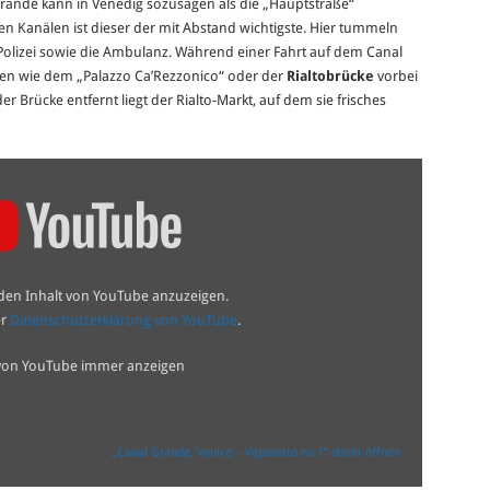
l Grande kann in Venedig sozusagen als die „Hauptstraße“
 Kanälen ist dieser der mit Abstand wichtigste. Hier tummeln
Polizei sowie die Ambulanz. Während einer Fahrt auf dem Canal
en wie dem „Palazzo Ca’Rezzonico“ oder der
Rialtobrücke
vorbei
er Brücke entfernt liegt der Rialto-Markt, auf dem sie frisches
 den Inhalt von YouTube anzuzeigen.
er
Datenschutzerklärung von YouTube
.
 von YouTube immer anzeigen
„Canal Grande, Venice – Vaporetto no.1“ direkt öffnen