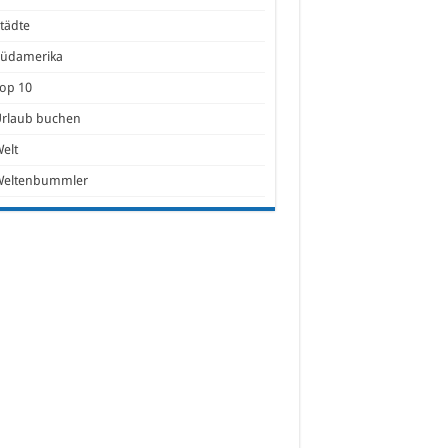
tädte
Südamerika
op 10
Urlaub buchen
elt
Weltenbummler