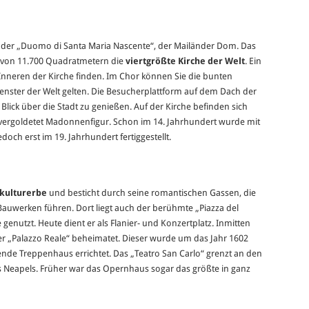
d der „Duomo di Santa Maria Nascente“, der Mailänder Dom. Das
e von 11.700 Quadratmetern die
viertgrößte Kirche der Welt
. Ein
 Inneren der Kirche finden. Im Chor können Sie die bunten
nfenster der Welt gelten. Die Besucherplattform auf dem Dach der
 Blick über die Stadt zu genießen. Auf der Kirche befinden sich
e vergoldetet Madonnenfigur. Schon im 14. Jahrhundert wurde mit
ch erst im 19. Jahrhundert fertiggestellt.
kulturerbe
und besticht durch seine romantischen Gassen, die
auwerken führen. Dort liegt auch der berühmte „Piazza del
e genutzt. Heute dient er als Flanier- und Konzertplatz. Inmitten
 der „Palazzo Reale“ beheimatet. Dieser wurde um das Jahr 1602
nde Treppenhaus errichtet. Das „Teatro San Carlo“ grenzt an den
s Neapels. Früher war das Opernhaus sogar das größte in ganz