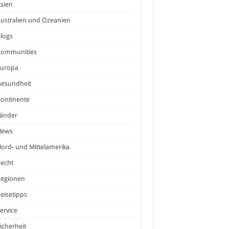
sien
ustralien und Ozeanien
logs
Communities
Europa
Gesundheit
ontinente
Länder
News
ord- und Mittelamerika
echt
Regionen
eisetipps
ervice
icherheit