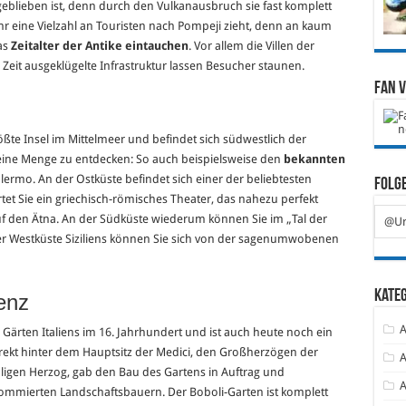
 geblieben ist, denn durch den Vulkanausbruch sie fast komplett
ahr eine Vielzahl an Touristen nach Pompeji zieht, denn an kaum
as
Zeitalter der Antike eintauchen
. Vor allem die Villen der
 Zeit ausgeklügelte Infrastruktur lassen Besucher staunen.
Fan 
rößte Insel im Mittelmeer und befindet sich südwestlich der
 es eine Menge zu entdecken: So auch beispielsweise den
bekannten
alermo. An der Ostküste befindet sich einer der beliebtesten
Folge
rtet Sie ein griechisch-römisches Theater, das nahezu perfekt
auf den Ätna. An der Südküste wiederum können Sie im „Tal der
@Ur
r Westküste Siziliens können Sie sich von der sagenumwobenen
Kate
renz
A
ärten Italiens im 16. Jahrhundert und ist auch heute noch ein
 direkt hinter dem Hauptsitz der Medici, den Großherzögen der
A
ligen Herzog, gab den Bau des Gartens in Auftrag und
A
nommierten Landschaftsbauern. Der Boboli-Garten ist komplett