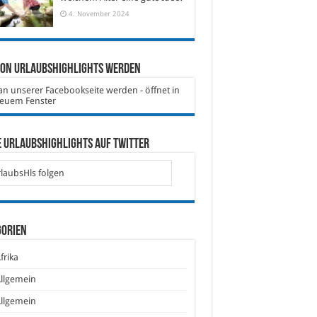
4. November 2024
von Urlaubshighlights werden
 Urlaubshighlights auf Twitter
laubsHls folgen
gorien
frika
llgemein
llgemein