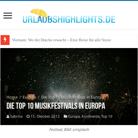
Wo lohnt sich Urlaub auf dem Wasser in Deutschland?
Home
/
Europa
/
Die Top 10 Musikfestivals in Europa
Die Top 10 Musikfestivals in Europa
Sabrina
15. Oktober 2012
Europa
,
Kontinente
,
Top 10
Festival, Bild: unsplash