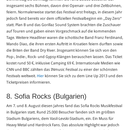
insgesamt sechs Bühnen, davon drei Openair- und drei Zeltbühnen,
feiern. Normalerweise startet das Festival erst freitags, in diesem Jahr
jedoch fand bereits vor dem offiziellen Festivalbeginn ein ,,Day Zero“
statt. Plan B und das Gorillaz Sound System brachten die Zuschauer
auf Touren und gaben einen Vorgeschmack auf die kommenden
Tage. Weitere Headliner waren die schottische Band Franz Ferdinand,
Mando Diao, die ihren ersten Auftritt in Kroatien feiern durften sowie
die Briten der Band Dry River. Insgesamt können Sie sich von den
Pop-, Indie-, Rock- und Gypsy-Klängen berauschen lassen. Das Ticket
kostet rund 50 €, inklusive Camping 69 €. Internationale Medien wie
CNN und BBC zählten das INmusic Festival zu einer der schönsten
Festivals weltweit.
Hier
können Sie sich zu dem Line Up 2013 und den
Ticketpreisen informieren.
8. Sofia Rocks (Bulgarien)
Am 7. und 8. August diesen Jahres fand das Sofia Rocks Musikfestival
in Bulgarien statt. Rund 25.000 Besucher fanden sich im größten
Stadium Bulgariens, dem Vasil-Levski-Stadium, ein. Ein Muss für
Heavy Metal und Hardrock Fans. Das absolute Highlight war jedoch