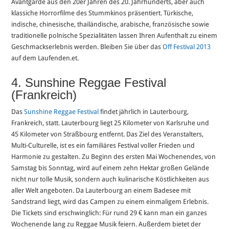
Avantgarde aus den 20er Jahren des 20. Jahrhunderts, aber auch
klassiche Horrorfilme des Stummkinos präsentiert. Türkische,
indische, chinesische, thailändische, arabische, französische sowie
traditionelle polnische Spezialitäten lassen Ihren Aufenthalt zu einem
Geschmackserlebnis werden. Bleiben Sie über das
Off Festival 2013
auf dem Laufenden.et.
4. Sunshine Reggae Festival
(Frankreich)
Das
Sunshine Reggae Festival
findet jährlich in Lauterbourg,
Frankreich, statt. Lauterbourg liegt 25 Kilometer von Karlsruhe und
45 Kilometer von Straßbourg entfernt. Das Ziel des Veranstalters,
Multi-Culturelle, ist es ein familiäres Festival voller Frieden und
Harmonie zu gestalten. Zu Beginn des ersten Mai Wochenendes, von
Samstag bis Sonntag, wird auf einem zehn Hektar großen Gelände
nicht nur tolle Musik, sondern auch kulinarische Köstlichkeiten aus
aller Welt angeboten. Da Lauterbourg an einem Badesee mit
Sandstrand liegt, wird das Campen zu einem einmaligem Erlebnis.
Die Tickets sind erschwinglich: Für rund 29 € kann man ein ganzes
Wochenende lang zu Reggae Musik feiern. Außerdem bietet der