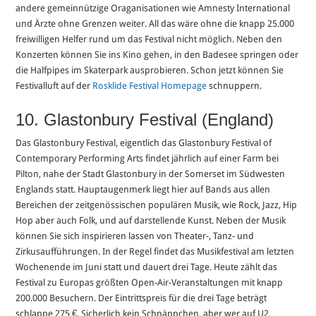
andere gemeinnützige Oraganisationen wie Amnesty International
und Ärzte ohne Grenzen weiter. All das wäre ohne die knapp 25.000
freiwilligen Helfer rund um das Festival nicht möglich. Neben den
Konzerten können Sie ins Kino gehen, in den Badesee springen oder
die Halfpipes im Skaterpark ausprobieren. Schon jetzt können Sie
Festivalluft auf der
Rosklide Festival Homepage
schnuppern.
10. Glastonbury Festival (England)
Das Glastonbury Festival, eigentlich das Glastonbury Festival of
Contemporary Performing Arts findet jährlich auf einer Farm bei
Pilton, nahe der Stadt Glastonbury in der Somerset im Südwesten
Englands statt. Hauptaugenmerk liegt hier auf Bands aus allen
Bereichen der zeitgenössischen populären Musik, wie Rock, Jazz, Hip
Hop aber auch Folk, und auf darstellende Kunst. Neben der Musik
können Sie sich inspirieren lassen von Theater-, Tanz- und
Zirkusaufführungen. In der Regel findet das Musikfestival am letzten
Wochenende im Juni statt und dauert drei Tage. Heute zählt das
Festival zu Europas größten Open-Air-Veranstaltungen mit knapp
200.000 Besuchern. Der Eintrittspreis für die drei Tage beträgt
schlappe 275 €. Sicherlich kein Schnäppchen, aber wer auf U2,