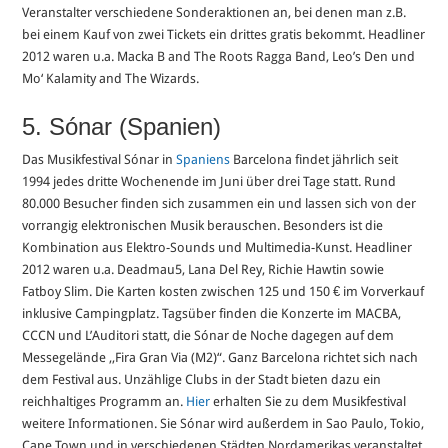
Veranstalter verschiedene Sonderaktionen an, bei denen man z.B.
bei einem Kauf von zwei Tickets ein drittes gratis bekommt. Headliner
2012 waren u.a. Macka B and The Roots Ragga Band, Leo’s Den und
Mo‘ Kalamity and The Wizards.
5. Sónar (Spanien)
Das Musikfestival Sónar in
Spaniens
Barcelona findet jährlich seit
1994 jedes dritte Wochenende im Juni über drei Tage statt. Rund
80.000 Besucher finden sich zusammen ein und lassen sich von der
vorrangig elektronischen Musik berauschen. Besonders ist die
Kombination aus Elektro-Sounds und Multimedia-Kunst. Headliner
2012 waren u.a. Deadmau5, Lana Del Rey, Richie Hawtin sowie
Fatboy Slim. Die Karten kosten zwischen 125 und 150 € im Vorverkauf
inklusive Campingplatz. Tagsüber finden die Konzerte im MACBA,
CCCN und L’Auditori statt, die Sónar de Noche dagegen auf dem
Messegelände ,,Fira Gran Via (M2)“. Ganz Barcelona richtet sich nach
dem Festival aus. Unzählige Clubs in der Stadt bieten dazu ein
reichhaltiges Programm an.
Hier
erhalten Sie zu dem Musikfestival
weitere Informationen. Sie Sónar wird außerdem in Sao Paulo, Tokio,
Cape Town und in verschiedenen Städten Nordamerikas veranstaltet.