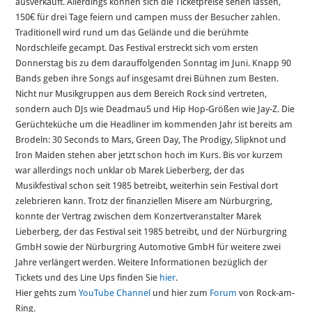
ausverkauft. Allerdings können sich die Ticketpreise sehen lassen,
150€ für drei Tage feiern und campen muss der Besucher zahlen.
Traditionell wird rund um das Gelände und die berühmte
Nordschleife gecampt. Das Festival erstreckt sich vom ersten
Donnerstag bis zu dem darauffolgenden Sonntag im Juni. Knapp 90
Bands geben ihre Songs auf insgesamt drei Bühnen zum Besten.
Nicht nur Musikgruppen aus dem Bereich Rock sind vertreten,
sondern auch DJs wie Deadmau5 und Hip Hop-Größen wie Jay-Z. Die
Gerüchteküche um die Headliner im kommenden Jahr ist bereits am
Brodeln: 30 Seconds to Mars, Green Day, The Prodigy, Slipknot und
Iron Maiden stehen aber jetzt schon hoch im Kurs. Bis vor kurzem
war allerdings noch unklar ob Marek Lieberberg, der das
Musikfestival schon seit 1985 betreibt, weiterhin sein Festival dort
zelebrieren kann. Trotz der finanziellen Misere am Nürburgring,
konnte der Vertrag zwischen dem Konzertveranstalter Marek
Lieberberg, der das Festival seit 1985 betreibt, und der Nürburgring
GmbH sowie der Nürburgring Automotive GmbH für weitere zwei
Jahre verlängert werden. Weitere Informationen bezüglich der
Tickets und des Line Ups finden Sie
hier
.
Hier gehts zum
YouTube Channel
und hier zum
Forum
von Rock-am-
Ring.