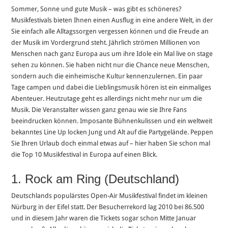
Sommer, Sonne und gute Musik – was gibt es schöneres?
Musikfestivals bieten Ihnen einen Ausflug in eine andere Welt, in der
Sie einfach alle Alltagssorgen vergessen können und die Freude an
der Musik im Vordergrund steht. Jährlich strömen Millionen von
Menschen nach ganz Europa aus um ihre Idole ein Mal live on stage
sehen zu können. Sie haben nicht nur die Chance neue Menschen,
sondern auch die einheimische Kultur kennenzulernen. Ein paar
Tage campen und dabei die Lieblingsmusik hören ist ein einmaliges
Abenteuer. Heutzutage geht es allerdings nicht mehr nur um die
Musik. Die Veranstalter wissen ganz genau wie sie Ihre Fans
beeindrucken können. Imposante Bühnenkulissen und ein weltweit
bekanntes Line Up locken Jung und Alt auf die Partygelände. Peppen
Sie Ihren Urlaub doch einmal etwas auf – hier haben Sie schon mal
die Top 10 Musikfestival in Europa auf einen Blick.
1. Rock am Ring (Deutschland)
Deutschlands populärstes Open-Air Musikfestival findet im kleinen
Nürburg in der Eifel statt. Der Besucherrekord lag 2010 bei 86.500
und in diesem Jahr waren die Tickets sogar schon Mitte Januar