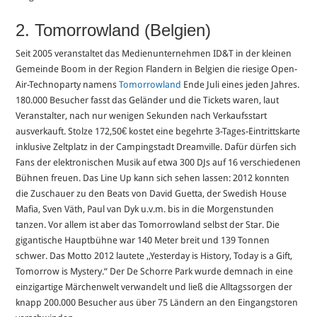
2. Tomorrowland (Belgien)
Seit 2005 veranstaltet das Medienunternehmen ID&T in der kleinen
Gemeinde Boom in der Region Flandern in Belgien die riesige Open-
Air-Technoparty namens
Tomorrowland
Ende Juli eines jeden Jahres.
180.000 Besucher fasst das Geländer und die Tickets waren, laut
Veranstalter, nach nur wenigen Sekunden nach Verkaufsstart
ausverkauft. Stolze 172,50€ kostet eine begehrte 3-Tages-Eintrittskarte
inklusive Zeltplatz in der Campingstadt Dreamville. Dafür dürfen sich
Fans der elektronischen Musik auf etwa 300 DJs auf 16 verschiedenen
Bühnen freuen. Das Line Up kann sich sehen lassen: 2012 konnten
die Zuschauer zu den Beats von David Guetta, der Swedish House
Mafia, Sven Väth, Paul van Dyk u.v.m. bis in die Morgenstunden
tanzen. Vor allem ist aber das Tomorrowland selbst der Star. Die
gigantische Hauptbühne war 140 Meter breit und 139 Tonnen
schwer. Das Motto 2012 lautete ,,Yesterday is History, Today is a Gift,
Tomorrow is Mystery.“ Der De Schorre Park wurde demnach in eine
einzigartige Märchenwelt verwandelt und ließ die Alltagssorgen der
knapp 200.000 Besucher aus über 75 Ländern an den Eingangstoren