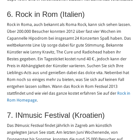
6. Rock in Rom (Italien)
Rock in Roma, auch bekannt als Roma Rock, kann sich sehen lassen.
Über 200.000 Besucher konnten 2012 über fast vier Wochen im
Capannelle Hipodrom bei insgesamt 24 Konzerten Spaß haben. Das
weltbekannte Line Up sorge dabei für gute Stimmung. Bekannte
Künstler wie Lenny Kravitz, The Cure und Radiohead haben ihr
Bestes gegeben. Ein Tagesticket kostet rund 40 € , jedoch kann der
Preis in Abhängigkeit der Künstler variieren. Suchen Sie sich Ihre
Lieblings-Acts aus und genießen dabei das dolce vita. Nebenbei hat
Rom noch so einiges mehr zu bieten, was Sie sich auf keinen Fall
entgehen lassen sollten. Wann das Rock in Rom Festival 2013
stattfindet und wie viel das ganze kostet erfahren Sie auf der
Rock in
Rom Homepage
.
7. INmusic Festival (Kroatien)
Das INmusic Festival findet jährlich in Zagreb am künstlich
angelegten Jarun See statt. Am letzten Juni Wochenende, von
Donnerstag bis Sonntag, konnten die rund 25.000 Besucher auf