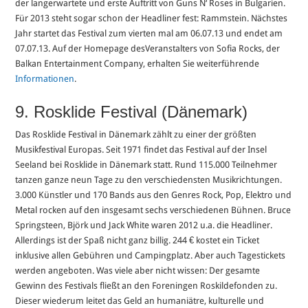
der langerwartete und erste Auftritt von Guns N‘ Roses in Bulgarien.
Für 2013 steht sogar schon der Headliner fest: Rammstein. Nächstes
Jahr startet das Festival zum vierten mal am 06.07.13 und endet am
07.07.13. Auf der Homepage desVeranstalters von Sofia Rocks, der
Balkan Entertainment Company, erhalten Sie weiterführende
Informationen
.
9. Rosklide Festival (Dänemark)
Das Rosklide Festival in Dänemark zählt zu einer der größten
Musikfestival Europas. Seit 1971 findet das Festival auf der Insel
Seeland bei Rosklide in Dänemark statt. Rund 115.000 Teilnehmer
tanzen ganze neun Tage zu den verschiedensten Musikrichtungen.
3.000 Künstler und 170 Bands aus den Genres Rock, Pop, Elektro und
Metal rocken auf den insgesamt sechs verschiedenen Bühnen. Bruce
Springsteen, Björk und Jack White waren 2012 u.a. die Headliner.
Allerdings ist der Spaß nicht ganz billig. 244 € kostet ein Ticket
inklusive allen Gebühren und Campingplatz. Aber auch Tagestickets
werden angeboten. Was viele aber nicht wissen: Der gesamte
Gewinn des Festivals fließt an den Foreningen Roskildefonden zu.
Dieser wiederum leitet das Geld an humaniätre, kulturelle und