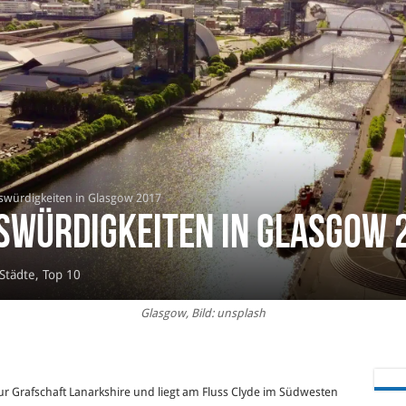
swürdigkeiten in Glasgow 2017
nswürdigkeiten in Glasgow 
Städte
,
Top 10
Glasgow, Bild: unsplash
r Grafschaft Lanarkshire und liegt am Fluss Clyde im Südwesten