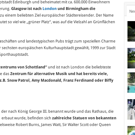
Hauptstadt Edinburgh und beheimatet mit ca. 600.000 Einwohnern
erung.
Glasgow ist nach
London
und Birmingham die
Ne
zu einem beliebten Ziel europäischer Städtereisender. Der Name
et so viel wie „grüner Platz“, was auf die Vielzahl an Grünflächen
Geschäften und landestypischen Pubs trägt zum speziellen Charme
r sechsten europäischen Kulturhauptstadt gewählt, 1999 zur Stadt
Sporthauptstadt.
zentrums von Schottland“
und ist nach London die beliebteste
ie das
Zentrum für alternative Musik und hat bereits viele,
z.B. Snow Patrol, Amy Macdonald, Franz Ferdinand oder Biffy
z, der nach König George III. benannt wurde und das Rathaus, die
1 erbaut wurde, befinden sich
zahlreiche Statuen von bekannten
ielsweise Robert Burns, James Watt, Sir Walter Scott oder Queen