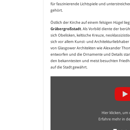
für faszinierende Lichtspiele und unterstreic
gehört.
Östlich der Kirche auf einem felsigen Hügel lieg
Gräbergroßstadt
. Als Vorbild diente der berü
sich Obelisken, keltische Kreuze, neoklassizist
sich vor allem Kunst- und Architekturliebhab
von Glasgower Architekten wie Alexander Thom
entworfen und die Ornamente und Details sta
den bekanntesten und meist besuchten Friedhö
auf die Stadt gewährt.
„Glasgow
Cathedral“
von
YouTube
anzeigen
Hier klicken, um
Erfahre mehr in d