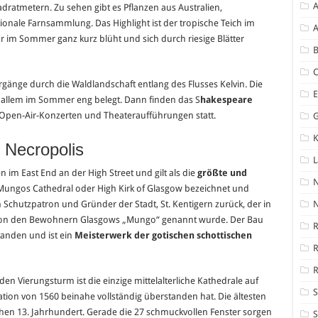
A
dratmetern. Zu sehen gibt es Pflanzen aus Australien,
ionale Farnsammlung. Das Highlight ist der tropische Teich im
A
 nur im Sommer ganz kurz blüht und sich durch riesige Blätter
B
rgänge durch die Waldlandschaft entlang des Flusses Kelvin. Die
 allem im Sommer eng belegt. Dann finden das S
hakespeare
 Open-Air-Konzerten und Theateraufführungen statt.
K
 Necropolis
 im East End an der High Street und gilt als die
größte und
t. Mungos Cathedral oder High Kirk of Glasgow bezeichnet und
n Schutzpatron und Gründer der Stadt, St. Kentigern zurück, der in
N
 von den Bewohnern Glasgows „Mungo“ genannt wurde. Der Bau
R
tanden und ist ein
Meisterwerk der gotischen schottischen
R
n Vierungsturm ist die einzige mittelalterliche Kathedrale auf
S
tion von 1560 beinahe vollständig überstanden hat. Die ältesten
en 13. Jahrhundert. Gerade die 27 schmuckvollen Fenster sorgen
S