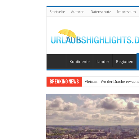
Startseite
Autoren
Datenschutz
Impressum
Kontinente
Länder
Regionen
Breaking News
Vietnam: Wo der Drache erwacht 
Wo lohnt sich Urlaub auf dem W