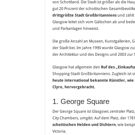
von Schottland. Die Stadt ist größer als die 
gut 20 Prozent der schottischen Gesamtbevölk
drittgrößte Stadt Großbritanniens
und zählt 
Glasgow leitet sich vom Gälischen ab und bedeut
und Parkanlagen hinweist.
Die große Anzahl an Museen, Kunstgallerien, 
der Stadt bei. Im Jahre 1990 wurde Glasgow zu
der Architektur und des Designs und 2003 zur 
Glasgow hat allgemein den
Ruf des „Einkaufs
Shopping-Stadt Großbritanniens. Zugleich ist s
heute international bekannte Künstler, wie 
Clyro, hervorgebracht.
1. George Square
Der George Square ist Glasgows zentraler Plat
City Chambers, umgibt. Auf dem Platz, der 178
schottischen Helden und Dichtern
, wie beisp
Victoria.