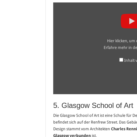
„Glasgow
Tower“
von
YouTube
anzeigen
Hier klicken, um
Erfahre mehr in d
Inhalt
5. Glasgow School of Art
Die Glasgow School of Art ist eine Schule für 
befindet sich auf der Renfrew Street. Das Gebäu
Design stammt vom Architekten
Charles Renn
Glasgow verbunden
ist.