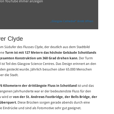
 von YouTube immer anzeigen
„Glasgow Cathedral“ direkt öffnen
er Clyde
am Südufer des Flusses Clyde, der deutlich aus dem Stadtbild
fene
Turm ist mit 127 Metern das höchste Gebäude Schottlands
er gesamten Konstruktion um 360 Grad drehen kann
. Der Turm
ist Teil des Glasgow Science Centres. Das Design erinnert an den
Boden gesteckt wurde. Jährlich besuchen über 65.000 Menschen
r die Stadt.
76 Kilometern der drittlängste Fluss in Schottland
ist und das
gangenen Jahrhunderte war er der bedeutendste Fluss für den
w wird er
von der St. Andrews Footbridge, der Bells Bridge, der
 überquert
. Diese Brücken sorgen gerade abends durch eine
Eindrücke und sind als Fotomotive sehr gut geeignet.