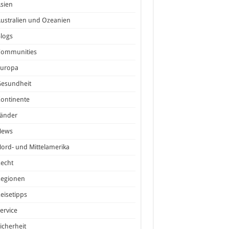
sien
ustralien und Ozeanien
logs
Communities
Europa
Gesundheit
ontinente
Länder
News
ord- und Mittelamerika
echt
Regionen
eisetipps
ervice
icherheit