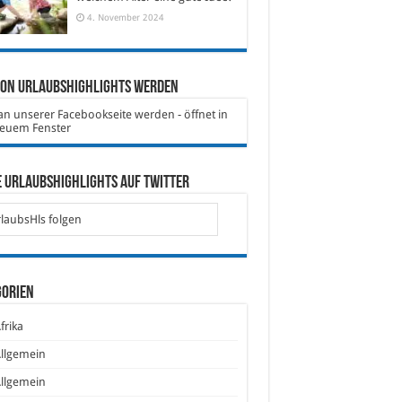
4. November 2024
von Urlaubshighlights werden
 Urlaubshighlights auf Twitter
laubsHls folgen
gorien
frika
llgemein
llgemein