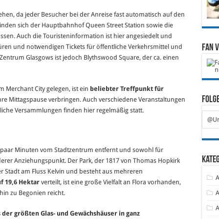
ehen, da jeder Besucher bei der Anreise fast automatisch auf den
efinden sich der Hauptbahnhof Queen Street Station sowie die
ssen. Auch die Touristeninformation ist hier angesiedelt und
üren und notwendigen Tickets für öffentliche Verkehrsmittel und
Fan 
Zentrum Glasgows ist jedoch Blythswood Square, der ca. einen
 Merchant City gelegen, ist ein
beliebter Treffpunkt für
Folge
 ihre Mittagspause verbringen. Auch verschiedene Veranstaltungen
liche Versammlungen finden hier regelmäßig statt.
@Ur
n paar Minuten vom Stadtzentrum entfernt und sowohl für
Kate
derer Anziehungspunkt. Der Park, der 1817 von Thomas Hopkirk
r Stadt am Fluss Kelvin und besteht aus mehreren
A
f 19,6 Hektar
verteilt, ist eine große Vielfalt an Flora vorhanden,
hin zu Begonien reicht.
A
A
s der größten Glas- und Gewächshäuser in ganz