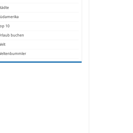
tädte
Südamerika
op 10
Urlaub buchen
elt
Weltenbummler