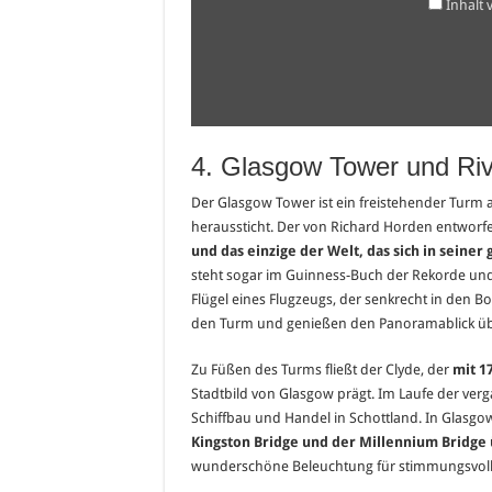
Inhalt
4. Glasgow Tower und Riv
Der Glasgow Tower ist ein freistehender Turm 
heraussticht. Der von Richard Horden entwor
und das einzige der Welt, das sich in sein
steht sogar im Guinness-Buch der Rekorde und 
Flügel eines Flugzeugs, der senkrecht in den 
den Turm und genießen den Panoramablick übe
Zu Füßen des Turms fließt der Clyde, der
mit 1
Stadtbild von Glasgow prägt. Im Laufe der ver
Schiffbau und Handel in Schottland. In Glasgo
Kingston Bridge und der Millennium Bridge
wunderschöne Beleuchtung für stimmungsvolle 