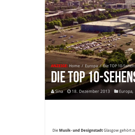
ANZEIGE:
Home
/
Europa
/
Die TOP 10-Sehen
Die TOP 10-Sehe
Sina
18. Dezember 2013
Europa
,
Die
Musik- und Designstadt
Glasgow gehört zu