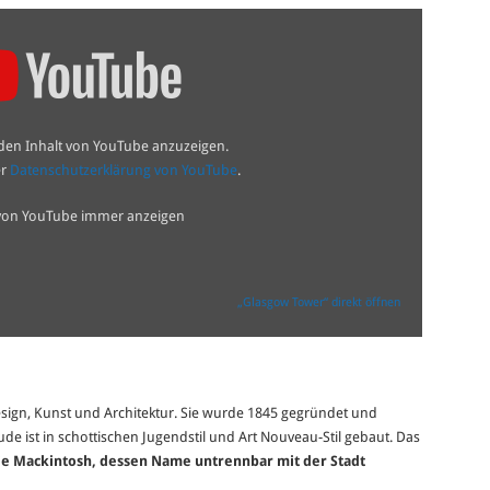
 den Inhalt von YouTube anzuzeigen.
er
Datenschutzerklärung von YouTube
.
 von YouTube immer anzeigen
„Glasgow Tower“ direkt öffnen
Design, Kunst und Architektur. Sie wurde 1845 gegründet und
de ist in schottischen Jugendstil und Art Nouveau-Stil gebaut. Das
ie Mackintosh, dessen Name untrennbar mit der Stadt