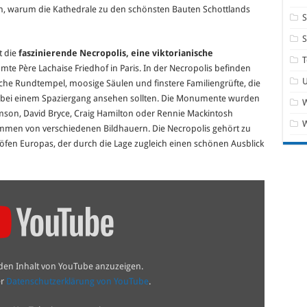
hen, warum die Kathedrale zu den schönsten Bauten Schottlands
S
t die
faszinierende Necropolis, eine viktorianische
T
hmte Père Lachaise Friedhof in Paris. In der Necropolis befinden
ische Rundtempel, moosige Säulen und finstere Familiengrüfte, die
er bei einem Spaziergang ansehen sollten. Die Monumente wurden
W
son, David Bryce, Craig Hamilton oder Rennie Mackintosh
mmen von verschiedenen Bildhauern. Die Necropolis gehört zu
fen Europas, der durch die Lage zugleich einen schönen Ausblick
 den Inhalt von YouTube anzuzeigen.
er
Datenschutzerklärung von YouTube
.