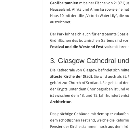
Großbritannien
mit einer Fläche von 2137 Qua
Neuseeland, Afrika und Amerika sowie eine nat
Haus 10 mit der Lilie „Victoria Water Lily“, die
auszeichnet.
Der Park lohnt sich auch für entspannte Spazie
Grünflächen des botanischen Gartens sind vor
Festival und die Westend Festivals
mit ihren
3. Glasgow Cathedral und
Die Kathedrale von Glasgow befindet sich mitten
älteste Kirche der Stadt
. Sie wird auch als S
gehört zur Church of Scotland. Sie geht auf de
der Krypta unter dem Chor begraben ist und
ist zwischen dem 13. und 15. Jahrhundert ents
Architektur
.
Das prächtige Gebäude mit dem spitz zulaufende
dem schottischen Festland, welche die Reforma
Fenster der Kirche stammen noch aus dem früh