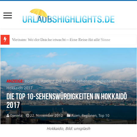
Wo lohnt sich Urlaub auf dem Wasser in Deutschland?
ANZEIGE:
Home
/
Asien
/
Die TOP 10-Sehenswürdigkeiten in
Hokkaidō 2017
Die TOP 10-Sehenswürdigkeiten in Hokkaidō
2017
Daniela
22. November 2012
Asien
,
Regionen
,
Top 10
Hokkaido, Bild: unsplash