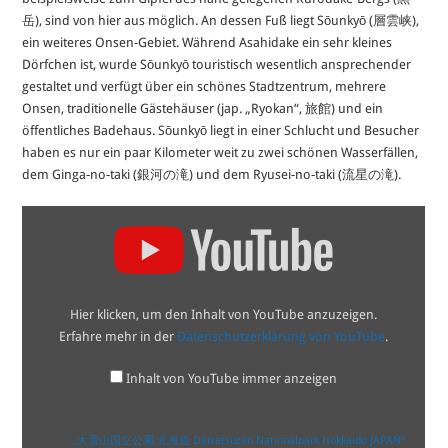
岳), sind von hier aus möglich. An dessen Fuß liegt Sōunkyō (層雲峡),
ein weiteres Onsen-Gebiet. Während Asahidake ein sehr kleines
Dörfchen ist, wurde Sōunkyō touristisch wesentlich ansprechender
gestaltet und verfügt über ein schönes Stadtzentrum, mehrere
Onsen, traditionelle Gästehäuser (jap. „Ryokan“, 旅館) und ein
öffentliches Badehaus. Sōunkyō liegt in einer Schlucht und Besucher
haben es nur ein paar Kilometer weit zu zwei schönen Wasserfällen,
dem Ginga-no-taki (銀河の滝) und dem Ryusei-no-taki (流星の滝).
„大
雪
山
国
立
公
Hier klicken, um den Inhalt von YouTube anzuzeigen.
園
Erfahre mehr in der
Datenschutzerklärung von YouTube
.
北
海
道
Inhalt von YouTube immer anzeigen
Daisetsuzan
Nationalpark
Hokkaido
JAPAN“
„大雪山国立公園 北海道 Daisetsuzan Nationalpark Hokkaido JAPAN“