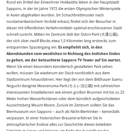
Rund ein Drittel der Einwohner Hokkaidōs leben in der Hauptstadt
Sapporo, in der im Jahre 1972 die ersten Olympischen Winterspiele
in Asien abgehalten wurden. Im Schachbrettmuster nach
nordamerikanischem Vorbild erbaut, findet sich der Besucher in
dieser mit öffentlichen Verkehrsmitteln optimal erschlossenen Stadt
schnell zurecht. Mitten im Zentrum lädt der Odori-Park (大通公園),
der sich über zwölf Blocks etwa 1,5 Kilometer lang erstreckt, zum
entspannten Spaziergang ein.
Es empfiehlt sich, in den
Abendstunden vom westlichen in Richtung des östlichen Endes
zu gehen, wo der beleuchtete Sapporo TV Tower auf Sie wartet.
Wenn Sie einen besonders künstlerisch gestalteten Park sehen
wollen, müssen Sie wiederum ein Stück nordöstlich aus dem
Stadtzentrum hinausfahren. Hier liegt der von dem Bildhauer Isamu
Noguchi designte Moerenuma-Park (モエレ沼公園) mit zahlreichen
interessanten Installationen wie einem großen Brunnen mit bis zu 25
Meter hohen Wasserfontänen oder dem künstlich aufgeschütteten
Aussichtsberg Mount Moere. Zurück im Zentrum sollten Sie das
Biermuseum von Sapporo – auch als Nicht-Biertrinker – keinesfalls
verpassen. In einer historischen Brauerei erfahren Sie in
atmosphärischer Kulisse alles zur Geschichte dieses beliebten
Getränks in Japan und können am Ende der Ausstellung das