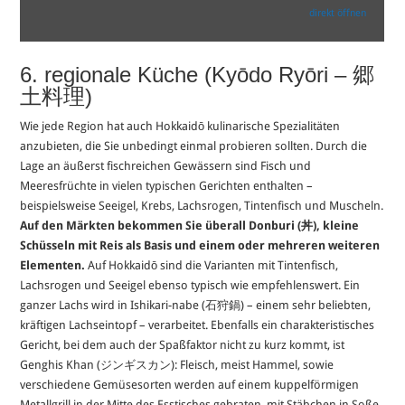
von
direkt öffnen
YouTube
anzeigen
6. regionale Küche (Kyōdo Ryōri – 郷
土料理)
Wie jede Region hat auch Hokkaidō kulinarische Spezialitäten
anzubieten, die Sie unbedingt einmal probieren sollten. Durch die
Lage an äußerst fischreichen Gewässern sind Fisch und
Meeresfrüchte in vielen typischen Gerichten enthalten –
beispielsweise Seeigel, Krebs, Lachsrogen, Tintenfisch und Muscheln.
Auf den Märkten bekommen Sie überall Donburi (丼), kleine
Schüsseln mit Reis als Basis und einem oder mehreren weiteren
Elementen.
Auf Hokkaidō sind die Varianten mit Tintenfisch,
Lachsrogen und Seeigel ebenso typisch wie empfehlenswert. Ein
ganzer Lachs wird in Ishikari-nabe (石狩鍋) – einem sehr beliebten,
kräftigen Lachseintopf – verarbeitet. Ebenfalls ein charakteristisches
Gericht, bei dem auch der Spaßfaktor nicht zu kurz kommt, ist
Genghis Khan (ジンギスカン): Fleisch, meist Hammel, sowie
verschiedene Gemüsesorten werden auf einem kuppelförmigen
Metallgrill in der Mitte des Esstisches gebraten, mit Stäbchen in Soße