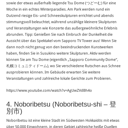
sowie der etwas außerhalb liegende Tsu Dome (つどーむ) für eine
Woche in ein echtes Winterparadies. Am Park werden rund ein
Dutzend riesige Eis- und Schneeskulpturen errichtet und abends
stimmungsvoll beleuchtet, während unzählige kleinere Skulpturen
und Veranstaltungen wie Konzerte das außergewöhnliche Erlebnis
abrunden. Tipp: Genießen Sie nach Einbruch der Dunkelheit die
Aussicht über das Spektakel vom Sapporo TV Tower aus! Wenn Sie
dann noch nicht genug von den beeindruckenden Kunstwerken
haben, finden Sie in Susukino weitere Skulpturen. Aktiv werden
können Sie am Tsu Dome (eigentlich „Sapporo Community Dome“,
札幌コミュニティドーム), wo Sie verschiedene Rutschen aus Schnee
ausprobieren können. Im Gebäude erwarten Sie weitere
Veranstaltungen und zahlreiche lokale Gerichte zum Probieren.
https://www.youtube.com/watch?v=AgUwZVdBh4o
4. Noboribetsu (Noboribetsu-shi – 登
別市)
Noboribetsu ist eine kleine Stadt im Südwesten Hokkaidōs mit etwas
über 50.000 Einwohnern, in deren Gebiet zahlreiche heiße Quellen