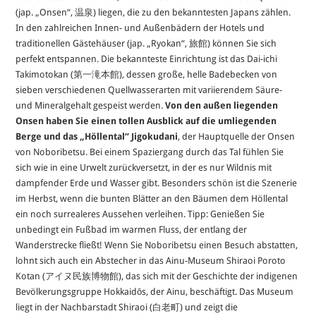
(jap. „Onsen“, 温泉) liegen, die zu den bekanntesten Japans zählen.
In den zahlreichen Innen- und Außenbädern der Hotels und
traditionellen Gästehäuser (jap. „Ryokan“, 旅館) können Sie sich
perfekt entspannen. Die bekannteste Einrichtung ist das Dai-ichi
Takimotokan (第一滝本館), dessen große, helle Badebecken von
sieben verschiedenen Quellwasserarten mit variierendem Säure-
und Mineralgehalt gespeist werden.
Von den außen liegenden
Onsen haben Sie einen tollen Ausblick auf die umliegenden
Berge und das „Höllental“ Jigokudani
, der Hauptquelle der Onsen
von Noboribetsu. Bei einem Spaziergang durch das Tal fühlen Sie
sich wie in eine Urwelt zurückversetzt, in der es nur Wildnis mit
dampfender Erde und Wasser gibt. Besonders schön ist die Szenerie
im Herbst, wenn die bunten Blätter an den Bäumen dem Höllental
ein noch surrealeres Aussehen verleihen. Tipp: Genießen Sie
unbedingt ein Fußbad im warmen Fluss, der entlang der
Wanderstrecke fließt! Wenn Sie Noboribetsu einen Besuch abstatten,
lohnt sich auch ein Abstecher in das Ainu-Museum Shiraoi Poroto
Kotan (アイヌ民族博物館), das sich mit der Geschichte der indigenen
Bevölkerungsgruppe Hokkaidōs, der Ainu, beschäftigt. Das Museum
liegt in der Nachbarstadt Shiraoi (白老町) und zeigt die