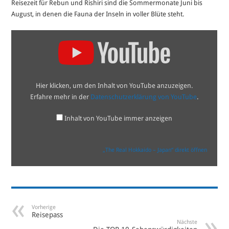
Reisezeit für Rebun und Rishiri sind die Sommermonate Juni bis
August, in denen die Fauna der Inseln in voller Blüte steht.
„The
Real
Hokkaido
–
Japan“
von
YouTube
Hier klicken, um den Inhalt von YouTube anzuzeigen.
anzeigen
Erfahre mehr in der
Datenschutzerklärung von YouTube
.
Inhalt von YouTube immer anzeigen
„The Real Hokkaido – Japan“ direkt öffnen
Vorherige
Reisepass
Nächste