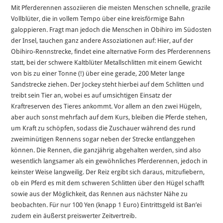
Mit Pferderennen assoziieren die meisten Menschen schnelle, grazile
Vollblüter, die in vollem Tempo über eine kreisförmige Bahn
galoppieren. Fragt man jedoch die Menschen in Obihiro im Südosten
der Insel, tauchen ganz andere Assoziationen auf: Hier, auf der
Obihiro-Rennstrecke, findet eine alternative Form des Pferderennens
statt, bei der schwere Kaltblüter Metallschlitten mit einem Gewicht
von bis zu einer Tonne (!) über eine gerade, 200 Meter lange
Sandstrecke ziehen. Der Jockey steht hierbei auf dem Schlitten und
treibt sein Tier an, wobei es auf umsichtigen Einsatz der
Kraftreserven des Tieres ankommt. Vor allem an den zwei Hügeln,
aber auch sonst mehrfach auf dem Kurs, bleiben die Pferde stehen,
um Kraft zu schöpfen, sodass die Zuschauer während des rund
zweiminütigen Rennens sogar neben der Strecke entlanggehen
können. Die Rennen, die ganzjährig abgehalten werden, sind also
wesentlich langsamer als ein gewöhnliches Pferderennen, jedoch in
keinster Weise langweilig. Der Reiz ergibt sich daraus, mitzufiebern,
ob ein Pferd es mit dem schweren Schlitten über den Hügel schafft
sowie aus der Möglichkeit, das Rennen aus nächster Nähe zu
beobachten. Für nur 100 Yen (knapp 1 Euro) Eintrittsgeld ist Ban’ei
zudem ein äußerst preiswerter Zeitvertreib.