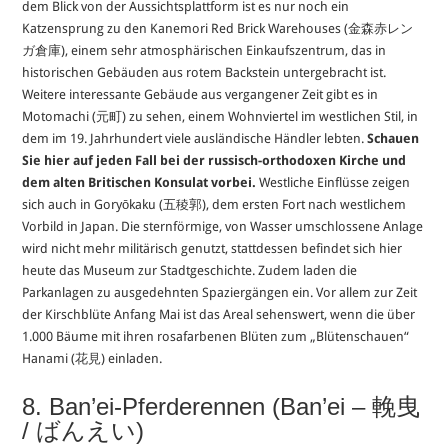
dem Blick von der Aussichtsplattform ist es nur noch ein
Katzensprung zu den Kanemori Red Brick Warehouses (金森赤レン
ガ倉庫), einem sehr atmosphärischen Einkaufszentrum, das in
historischen Gebäuden aus rotem Backstein untergebracht ist.
Weitere interessante Gebäude aus vergangener Zeit gibt es in
Motomachi (元町) zu sehen, einem Wohnviertel im westlichen Stil, in
dem im 19. Jahrhundert viele ausländische Händler lebten.
Schauen
Sie hier auf jeden Fall bei der russisch-orthodoxen Kirche und
dem alten Britischen Konsulat vorbei.
Westliche Einflüsse zeigen
sich auch in Goryōkaku (五稜郭), dem ersten Fort nach westlichem
Vorbild in Japan. Die sternförmige, von Wasser umschlossene Anlage
wird nicht mehr militärisch genutzt, stattdessen befindet sich hier
heute das Museum zur Stadtgeschichte. Zudem laden die
Parkanlagen zu ausgedehnten Spaziergängen ein. Vor allem zur Zeit
der Kirschblüte Anfang Mai ist das Areal sehenswert, wenn die über
1.000 Bäume mit ihren rosafarbenen Blüten zum „Blütenschauen“
Hanami (花見) einladen.
8. Ban’ei-Pferderennen (Ban’ei – 輓曳
/ ばんえい)