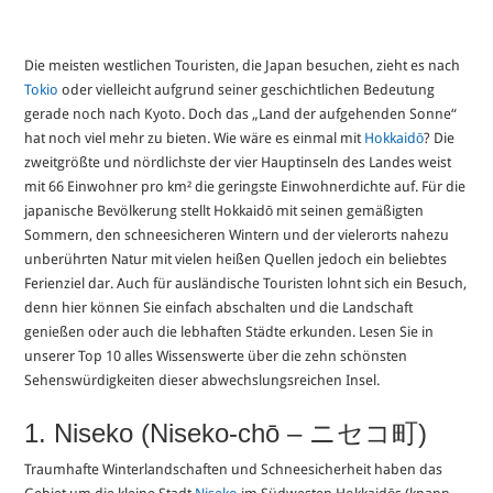
Die meisten westlichen Touristen, die Japan besuchen, zieht es nach
Tokio
oder vielleicht aufgrund seiner geschichtlichen Bedeutung
gerade noch nach Kyoto. Doch das „Land der aufgehenden Sonne“
hat noch viel mehr zu bieten. Wie wäre es einmal mit
Hokkaidō
? Die
zweitgrößte und nördlichste der vier Hauptinseln des Landes weist
mit 66 Einwohner pro km² die geringste Einwohnerdichte auf. Für die
japanische Bevölkerung stellt Hokkaidō mit seinen gemäßigten
Sommern, den schneesicheren Wintern und der vielerorts nahezu
unberührten Natur mit vielen heißen Quellen jedoch ein beliebtes
Ferienziel dar. Auch für ausländische Touristen lohnt sich ein Besuch,
denn hier können Sie einfach abschalten und die Landschaft
genießen oder auch die lebhaften Städte erkunden. Lesen Sie in
unserer Top 10 alles Wissenswerte über die zehn schönsten
Sehenswürdigkeiten dieser abwechslungsreichen Insel.
1. Niseko (Niseko-chō – ニセコ町)
Traumhafte Winterlandschaften und Schneesicherheit haben das