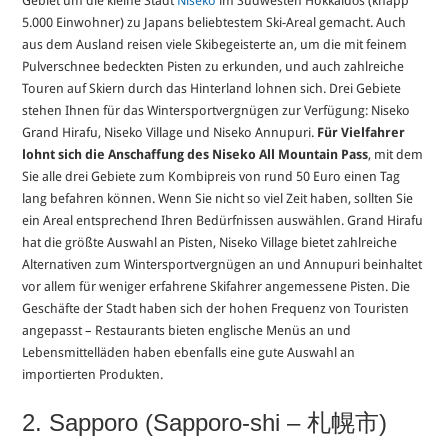
Gebiet um die kleine Stadt
Niseko
im Südwesten Hokkaidōs (knapp
5.000 Einwohner) zu Japans beliebtestem Ski-Areal gemacht. Auch
aus dem Ausland reisen viele Skibegeisterte an, um die mit feinem
Pulverschnee bedeckten Pisten zu erkunden, und auch zahlreiche
Touren auf Skiern durch das Hinterland lohnen sich. Drei Gebiete
stehen Ihnen für das Wintersportvergnügen zur Verfügung: Niseko
Grand Hirafu, Niseko Village und Niseko Annupuri.
Für Vielfahrer
lohnt sich die Anschaffung des Niseko All Mountain Pass
, mit dem
Sie alle drei Gebiete zum Kombipreis von rund 50 Euro einen Tag
lang befahren können. Wenn Sie nicht so viel Zeit haben, sollten Sie
ein Areal entsprechend Ihren Bedürfnissen auswählen. Grand Hirafu
hat die größte Auswahl an Pisten, Niseko Village bietet zahlreiche
Alternativen zum Wintersportvergnügen an und Annupuri beinhaltet
vor allem für weniger erfahrene Skifahrer angemessene Pisten. Die
Geschäfte der Stadt haben sich der hohen Frequenz von Touristen
angepasst – Restaurants bieten englische Menüs an und
Lebensmittelläden haben ebenfalls eine gute Auswahl an
importierten Produkten.
2. Sapporo (Sapporo-shi – 札幌市)