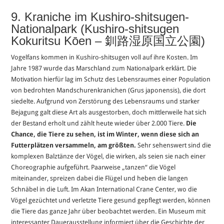
9. Kraniche im Kushiro-shitsugen-
Nationalpark (Kushiro-shitsugen
Kokuritsu Kōen – 釧路湿原国立公園)
Vogelfans kommen in Kushiro-shitsugen voll auf ihre Kosten. Im
Jahre 1987 wurde das Marschland zum Nationalpark erklärt. Die
Motivation hierfür lag im Schutz des Lebensraumes einer Population
von bedrohten Mandschurenkranichen (Grus japonensis), die dort
siedelte. Aufgrund von Zerstörung des Lebensraums und starker
Bejagung galt diese Art als ausgestorben, doch mittlerweile hat sich
der Bestand erholt und zählt heute wieder über 2.000 Tiere.
Die
Chance, die Tiere zu sehen, ist im Winter, wenn diese sich an
Futterplätzen versammeln, am größten.
Sehr sehenswert sind die
komplexen Balztänze der Vögel, die wirken, als seien sie nach einer
Choreographie aufgeführt. Paarweise „tanzen“ die Vögel
miteinander, spreizen dabei die Flügel und heben die langen
Schnäbel in die Luft. Im Akan International Crane Center, wo die
Vögel gezüchtet und verletzte Tiere gesund gepflegt werden, können
die Tiere das ganze Jahr über beobachtet werden. Ein Museum mit
interessanter Dauerausstellung informiert über die Geschichte der