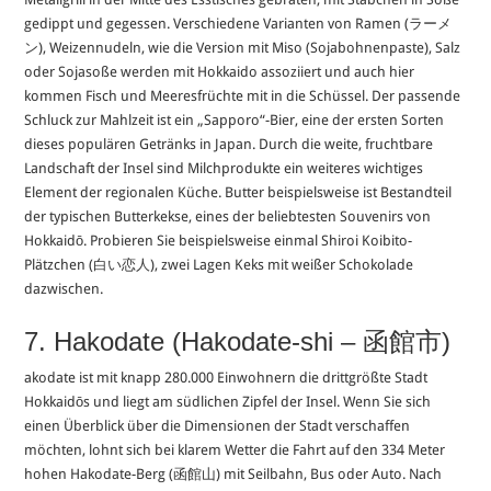
gedippt und gegessen. Verschiedene Varianten von Ramen (ラーメ
ン), Weizennudeln, wie die Version mit Miso (Sojabohnenpaste), Salz
oder Sojasoße werden mit Hokkaido assoziiert und auch hier
kommen Fisch und Meeresfrüchte mit in die Schüssel. Der passende
Schluck zur Mahlzeit ist ein „Sapporo“-Bier, eine der ersten Sorten
dieses populären Getränks in Japan. Durch die weite, fruchtbare
Landschaft der Insel sind Milchprodukte ein weiteres wichtiges
Element der regionalen Küche. Butter beispielsweise ist Bestandteil
der typischen Butterkekse, eines der beliebtesten Souvenirs von
Hokkaidō. Probieren Sie beispielsweise einmal Shiroi Koibito-
Plätzchen (白い恋人), zwei Lagen Keks mit weißer Schokolade
dazwischen.
7. Hakodate (Hakodate-shi – 函館市)
akodate ist mit knapp 280.000 Einwohnern die drittgrößte Stadt
Hokkaidōs und liegt am südlichen Zipfel der Insel. Wenn Sie sich
einen Überblick über die Dimensionen der Stadt verschaffen
möchten, lohnt sich bei klarem Wetter die Fahrt auf den 334 Meter
hohen Hakodate-Berg (函館山) mit Seilbahn, Bus oder Auto. Nach