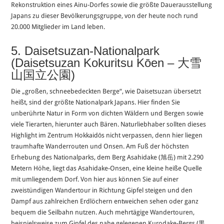
Rekonstruktion eines Ainu-Dorfes sowie die größte Dauerausstellung
Japans zu dieser Bevölkerungsgruppe, von der heute noch rund
20.000 Mitglieder im Land leben.
5. Daisetsuzan-Nationalpark
(Daisetsuzan Kokuritsu Kōen – 大雪
山国立公園)
Die „großen, schneebedeckten Berge“, wie Daisetsuzan übersetzt
heißt, sind der größte Nationalpark Japans. Hier finden Sie
unberührte Natur in Form von dichten Wäldern und Bergen sowie
viele Tierarten, hierunter auch Bären. Naturliebhaber sollten dieses
Highlight im Zentrum Hokkaidōs nicht verpassen, denn hier liegen
traumhafte Wanderrouten und Onsen. Am Fuß der höchsten
Erhebung des Nationalparks, dem Berg Asahidake (旭岳) mit 2.290
Metern Höhe, liegt das Asahidake-Onsen, eine kleine heiße Quelle
mit umliegendem Dorf. Von hier aus können Sie auf einer
zweistündigen Wandertour in Richtung Gipfel steigen und den
Dampf aus zahlreichen Erdlöchern entweichen sehen oder ganz
bequem die Seilbahn nutzen. Auch mehrtägige Wandertouren,
beispielsweise zum Gipfel des nahe gelegenen Kurodake-Bergs (黒