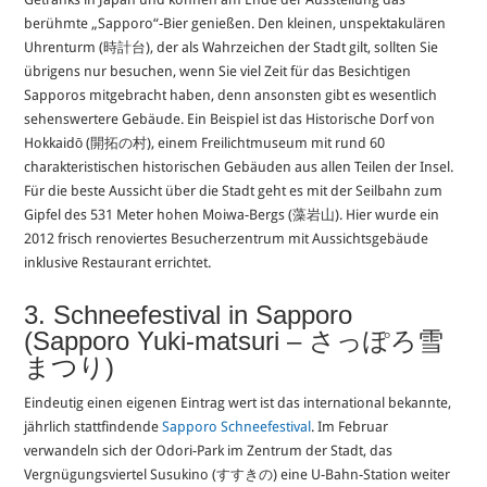
berühmte „Sapporo“-Bier genießen. Den kleinen, unspektakulären
Uhrenturm (時計台), der als Wahrzeichen der Stadt gilt, sollten Sie
übrigens nur besuchen, wenn Sie viel Zeit für das Besichtigen
Sapporos mitgebracht haben, denn ansonsten gibt es wesentlich
sehenswertere Gebäude. Ein Beispiel ist das Historische Dorf von
Hokkaidō (開拓の村), einem Freilichtmuseum mit rund 60
charakteristischen historischen Gebäuden aus allen Teilen der Insel.
Für die beste Aussicht über die Stadt geht es mit der Seilbahn zum
Gipfel des 531 Meter hohen Moiwa-Bergs (藻岩山). Hier wurde ein
2012 frisch renoviertes Besucherzentrum mit Aussichtsgebäude
inklusive Restaurant errichtet.
3. Schneefestival in Sapporo
(Sapporo Yuki-matsuri – さっぽろ雪
まつり)
Eindeutig einen eigenen Eintrag wert ist das international bekannte,
jährlich stattfindende
Sapporo Schneefestival
. Im Februar
verwandeln sich der Odori-Park im Zentrum der Stadt, das
Vergnügungsviertel Susukino (すすきの) eine U-Bahn-Station weiter