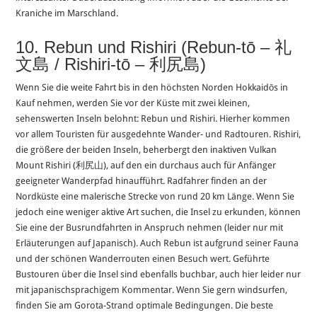
Kraniche im Marschland.
10. Rebun und Rishiri (Rebun-tō – 礼
文島 / Rishiri-tō – 利尻島)
Wenn Sie die weite Fahrt bis in den höchsten Norden Hokkaidōs in
Kauf nehmen, werden Sie vor der Küste mit zwei kleinen,
sehenswerten Inseln belohnt: Rebun und Rishiri. Hierher kommen
vor allem Touristen für ausgedehnte Wander- und Radtouren. Rishiri,
die größere der beiden Inseln, beherbergt den inaktiven Vulkan
Mount Rishiri (利尻山), auf den ein durchaus auch für Anfänger
geeigneter Wanderpfad hinaufführt. Radfahrer finden an der
Nordküste eine malerische Strecke von rund 20 km Länge. Wenn Sie
jedoch eine weniger aktive Art suchen, die Insel zu erkunden, können
Sie eine der Busrundfahrten in Anspruch nehmen (leider nur mit
Erläuterungen auf Japanisch). Auch Rebun ist aufgrund seiner Fauna
und der schönen Wanderrouten einen Besuch wert. Geführte
Bustouren über die Insel sind ebenfalls buchbar, auch hier leider nur
mit japanischsprachigem Kommentar. Wenn Sie gern windsurfen,
finden Sie am Gorota-Strand optimale Bedingungen. Die beste