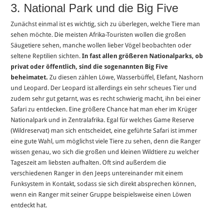
3. National Park und die Big Five
Zunächst einmal ist es wichtig, sich zu überlegen, welche Tiere man
sehen möchte. Die meisten Afrika-Touristen wollen die großen
Säugetiere sehen, manche wollen lieber Vögel beobachten oder
seltene Reptilien sichten.
In fast allen größeren Nationalparks, ob
privat oder öffentlich, sind die sogenannten Big Five
beheimatet.
Zu diesen zählen Löwe, Wasserbüffel, Elefant, Nashorn
und Leopard. Der Leopard ist allerdings ein sehr scheues Tier und
zudem sehr gut getarnt, was es recht schwierig macht, ihn bei einer
Safari zu entdecken. Eine größere Chance hat man eher im Krüger
Nationalpark und in Zentralafrika. Egal für welches Game Reserve
(Wildreservat) man sich entscheidet, eine geführte Safari ist immer
eine gute Wahl, um möglichst viele Tiere zu sehen, denn die Ranger
wissen genau, wo sich die großen und kleinen Wildtiere zu welcher
Tageszeit am liebsten aufhalten. Oft sind außerdem die
verschiedenen Ranger in den Jeeps untereinander mit einem
Funksystem in Kontakt, sodass sie sich direkt absprechen können,
wenn ein Ranger mit seiner Gruppe beispielsweise einen Löwen
entdeckt hat.