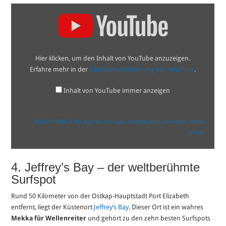
„SOUTH
AFRICA
the
big
five
at
Kruger
Hier klicken, um den Inhalt von YouTube anzuzeigen.
national
park
Erfahre mehr in der
Datenschutzerklärung von YouTube
.
(hd-
video).“
von
Inhalt von YouTube immer anzeigen
YouTube
anzeigen
„SOUTH AFRICA the big five at Kruger national park (hd-video).“ direkt
öffnen
4. Jeffrey’s Bay – der weltberühmte
Surfspot
Rund 50 Kilometer von der Ostkap-Hauptstadt Port Elizabeth
entfernt, liegt der Küstenort
Jeffrey’s Bay
. Dieser Ort ist ein wahres
Mekka für Wellenreiter
und gehört zu den zehn besten Surfspots