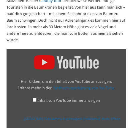
Aktivitäten. Bei der
Canopy-Tour
beispielsweise werden mutige
Touristen in die Baumkronen begleitet. Von hier aus kann man sich –
natürlich gut gesichert – mit einem Seilbahnprinzip von Baum zu
Baum schwingen. Doch nicht nur Adrenalinjunkies kommen hier auf
ihre Kosten. In mehr als 30 Metern Höhe gibt es viele Vögel und
andere Tiere zu entdecken, die man vom Boden aus niemals sehen
würde.
„[SÜDAFRIKA]
Tsitsikamma
Nationalpark
(Panorama)“
von
YouTube
anzeigen
Hier klicken, um den Inhalt von YouTube anzuzeigen.
Erfahre mehr in der
Datenschutzerklärung von YouTube
.
Inhalt von YouTube immer anzeigen
„[SÜDAFRIKA] Tsitsikamma Nationalpark (Panorama)“ direkt öffnen