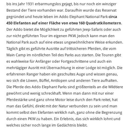
bis ins Jahr 1931 erbarmungslos gejagt, bis nur noch ein winziger
Bestand der Tiere vorhanden war. Daraufhin wurde das Reservat
gegründet und heute leben im Addo Elephant National Park
circa
450 Elefanten auf einer Fläche von etwa 160 Quadratkilometern
.
Der Addo bietet die Möglichkeit zu geführten Jeep-Safaris oder auch
zur nicht geführten Tour im eigenen PKW. Jedoch kann man den
National Park auch auf eine etwas ungewöhnlichere Weise erkunden.
Täglich gibt es geführte Ausritte auf trittsicheren Pferden, die vom
Main Camp im nördlichen Teil des Parks aus starten. Die Touren gibt
es wahlweise für Anfänger oder Fortgeschrittene und auch ein
mehrtägiger Ausritt mit Übernachtung in einer Lodge ist möglich. Die
erfahrenen Ranger haben ein geschultes Auge und wissen genau,
wo sich die Löwen, Büffel, Antilopen und anderen Tiere aufhalten.
Die Pferde des Addo Elephant Parks sind größtenteils an die Wildtiere
gewöhnt und wenig schreckhaft. Wenn man dann mit nur einer
Pferdestärke und ganz ohne Motor leise durch den Park reitet, hat
man das Gefühl, direkt mit der Natur verbunden zu sein und man
kommt selbst den Elefanten wirklich nah, ganz ohne die Begrenzung
durch einen PKW zu haben. Ein Erlebnis, das sich wirklich lohnt und
welches sicher noch lange im Gedächtnis bleibt.