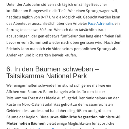
Unter der Autobahn stürzen sich täglich unzählige Besucher
kopfüber am Bungeeseil in die Tiefe. Wer einen Sprung wagen will,
hat dazu täglich von 9-17 Uhr die Möglichkeit. Gebucht werden kann
das Abenteuer ausschließlich über den Anbieter
Face Adrenalin
, ein
Sprung kostet etwa 50 Euro. Wer sich dann tatsächlich traut
abzuspringen, der genießt etwa fünf Sekunden lang einen freien Fall,
bevor er vom Gummiseil wieder nach oben gerissen wird. Nach dem
Erlebnis kann man sich ein Video seines persönlichen Sprungs als
Andenken und bildstarken Beweis kaufen.
6. In den Bäumen schweben –
Tsitsikamma National Park
Wer einigermaßen schwindelfrei ist und sich gerne mal wie ein
Äffchen von Baum zu Baum hangeln würde, für den ist der
Tsitsikamma Forest das ideale Ausflugsziel. Der Nationalpark an der
Küste im Nord-Osten Südafrikas gehört zu den wasserreichsten
Gebieten des Landes und hat daher die größten und grünsten
Bäume der Region. Diese
urwaldähnliche Vegetation
mit bis zu 40
Meter hohen Bäumen
bietet einige Möglichkeiten für sportliche