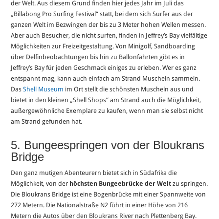
der Welt. Aus diesem Grund finden hier jedes Jahr im Juli das
„Billabong Pro Surfing Festival“ statt, bei dem sich Surfer aus der
ganzen Welt im Bezwingen der bis zu 3 Meter hohen Wellen messen.
Aber auch Besucher, die nicht surfen, finden in Jeffrey’s Bay vielfältige
Möglichkeiten zur Freizeitgestaltung. Von Minigolf, Sandboarding
über Delfinbeobachtungen bis hin zu Ballonfahrten gibt es in
Jeffrey’s Bay für jeden Geschmack einiges zu erleben. Wer es ganz
entspannt mag, kann auch einfach am Strand Muscheln sammeln.
Das
Shell Museum
im Ort stellt die schönsten Muscheln aus und
bietet in den kleinen „Shell Shops“ am Strand auch die Möglichkeit,
außergewöhnliche Exemplare zu kaufen, wenn man sie selbst nicht
am Strand gefunden hat.
5. Bungeespringen von der Bloukrans
Bridge
Den ganz mutigen Abenteurern bietet sich in Südafrika die
Möglichkeit, von der
höchsten Bungeebrücke der Welt
zu springen.
Die Bloukrans Bridge ist eine Bogenbrücke mit einer Spannweite von
272 Metern. Die Nationalstraße N2 führt in einer Höhe von 216
Metern die Autos über den Bloukrans River nach Plettenberg Bay.