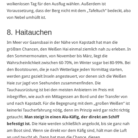
wolkenlosen Tag für den Ausflug wählen. Außerdem ist
Voraussetzung, dass der Berg nicht mit dem „Tafeltuch“ bedeckt, also
von Nebel umhüllt ist.
8. Haitauchen
Im Meer vor Gaansbaai in der Nähe von Kapstadt hat man die
größten Chancen, den Weißen Hai einmal ziemlich nah zu erleben. In
den Sommermonaten, von November bis März, liegt die
Wahrscheinlichkeit zwischen 60-70%, im Winter sogar bei 80-99%. Bei
den Bootstouren, die je nach Wetterlage jeden Vormittag starten,
werden ganz gezielt Inseln angesteuert, vor denen sich die Weißen
Haie zur Jagd von Seehunden zusammenfinden. Die
Tauchausrüstung ist bei den meisten Anbietern im Preis mit
inbegriffen, wie auch ein Mittagessen an Bord und der Transfer von
und nach Kapstadt. Für die Begegnung mit dem „großen Weißen“ ist
keinerlei Taucherfahrung nötig, denn im Prinzip wird gar nicht richtig
getaucht.
Man steigt in einen Alu-Käfig, der direkt am Schiff
befestigt ist.
Die Haie werden schließlich angelockt, bis sie ganz nah
am Boot sind. Wenn sie direkt vor dem Käfig sind, hält man die Luft
an und taucht ab. Dann hat man die Chance, diesen