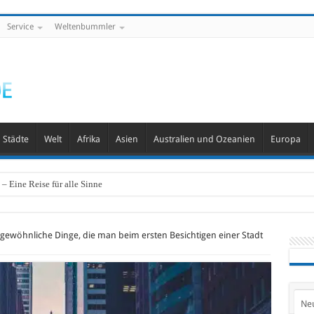
Service
Weltenbummler
Städte
Welt
Afrika
Asien
Australien und Ozeanien
Europa
– Eine Reise für alle Sinne
gewöhnliche Dinge, die man beim ersten Besichtigen einer Stadt
Ne