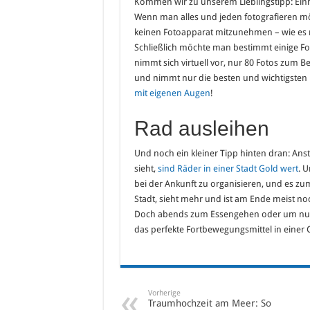
Kommen wir zu unserem Lieblingstipp: Einma
Wenn man alles und jeden fotografieren mö
keinen Fotoapparat mitzunehmen – wie es ma
Schließlich möchte man bestimmt einige Fot
nimmt sich virtuell vor, nur 80 Fotos zum 
und nimmt nur die besten und wichtigsten
mit eigenen Augen
!
Rad ausleihen
Und noch ein kleiner Tipp hinten dran: Anst
sieht,
sind Räder in einer Stadt Gold wert
. 
bei der Ankunft zu organisieren, und es zu
Stadt, sieht mehr und ist am Ende meist noch
Doch abends zum Essengehen oder um nur s
das perfekte Fortbewegungsmittel in einer Ci
Vorherige
Traumhochzeit am Meer: So