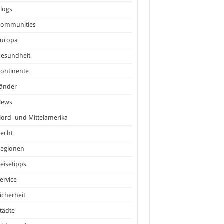
logs
Communities
Europa
Gesundheit
ontinente
Länder
News
ord- und Mittelamerika
echt
Regionen
eisetipps
ervice
icherheit
tädte