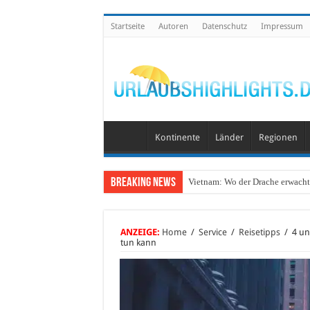
Startseite
Autoren
Datenschutz
Impressum
Kontinente
Länder
Regionen
Breaking News
Vietnam: Wo der Drache erwacht 
ANZEIGE:
Home
/
Service
/
Reisetipps
/
4 un
tun kann