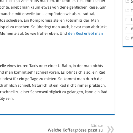
l nicht so viele Fotos machen. Ihr kennt es bestimmt selber:
chte, erlebt man kaum etwas von der eigentlichen Reise. Gar
T
nche mittlerweile tun – empfinden wir als zu radikal.
os schießen. Ein Kompromiss stellen Fotolimits dar. Man
Beispiel zu machen. So überlegt man auch, bevor man abdrückt
W
 Momente auf. So wie früher eben. Und
den Rest erlebt man
elle eines teuren Taxis oder einer U-Bahn, in der man nichts
Und man kommt sehr schnell voran. Es lohnt sich also, ein Rad
mindest für einige Tage zu mieten. So kommt man durch die
 ähnlich schnell. Natürlich ist ein Rad nicht immer praktisch.
chnell zu einer Sehenswürdigkeit zu gelangen, kann ein Rad
ty sein.
Nächste
Welche Koffergrösse passt zu