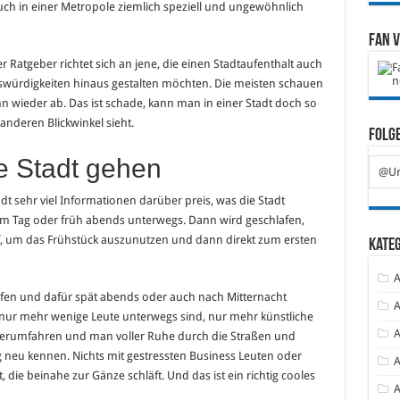
ch in einer Metropole ziemlich speziell und ungewöhnlich
Fan 
er Ratgeber richtet sich an jene, die einen Stadtaufenthalt auch
würdigkeiten hinaus gestalten möchten. Die meisten schauen
nn wieder ab. Das ist schade, kann man in einer Stadt doch so
nderen Blickwinkel sieht.
Folge
e Stadt gehen
@Ur
tadt sehr viel Informationen darüber preis, was die Stadt
am Tag oder früh abends unterwegs. Dann wird geschlafen,
, um das Frühstück auszunutzen und dann direkt zum ersten
Kate
A
en und dafür spät abends oder auch nach Mitternacht
A
nur mehr wenige Leute unterwegs sind, nur mehr künstliche
A
os herumfahren und man voller Ruhe durch die Straßen und
ig neu kennen. Nichts mit gestressten Business Leuten oder
A
 die beinahe zur Gänze schläft. Und das ist ein richtig cooles
A