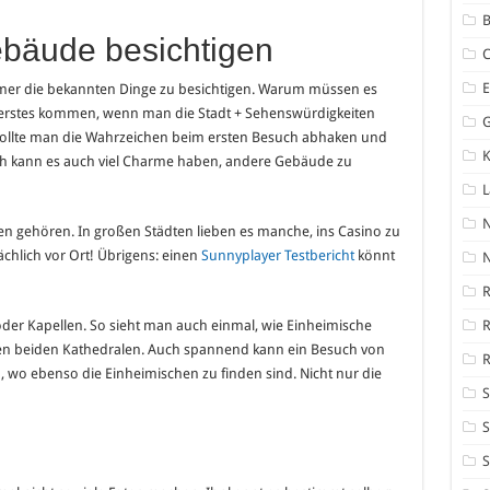
B
bäude besichtigen
mmer die bekannten Dinge zu besichtigen. Warum müssen es
ls erstes kommen, wenn man die Stadt + Sehenswürdigkeiten
sollte man die Wahrzeichen beim ersten Besuch abhaken und
K
h kann es auch viel Charme haben, andere Gebäude zu
n gehören. In großen Städten lieben es manche, ins Casino zu
ächlich vor Ort! Übrigens: einen
Sunnyplayer Testbericht
könnt
N
R
der Kapellen. So sieht man auch einmal, wie Einheimische
oßen beiden Kathedralen. Auch spannend kann ein Besuch von
R
wo ebenso die Einheimischen zu finden sind. Nicht nur die
S
S
S