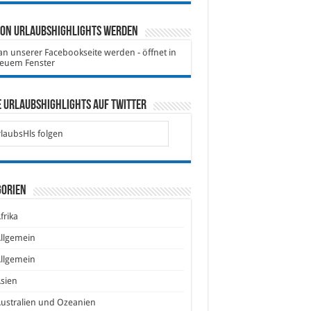
von Urlaubshighlights werden
 Urlaubshighlights auf Twitter
laubsHls folgen
gorien
frika
llgemein
llgemein
sien
ustralien und Ozeanien