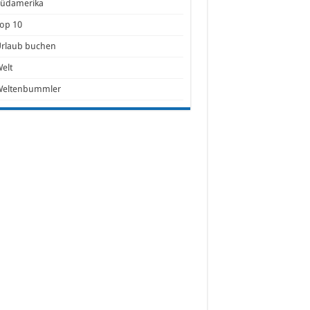
Südamerika
op 10
Urlaub buchen
elt
Weltenbummler