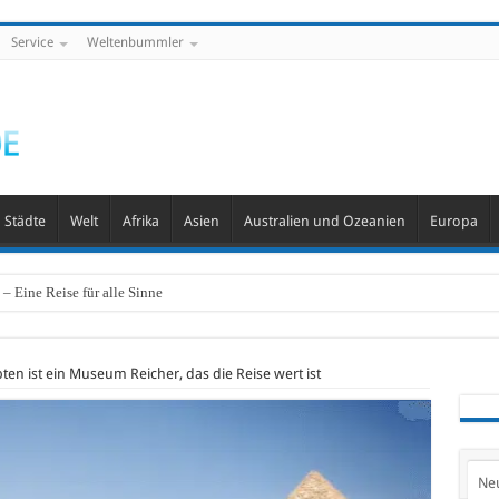
Service
Weltenbummler
Städte
Welt
Afrika
Asien
Australien und Ozeanien
Europa
– Eine Reise für alle Sinne
ten ist ein Museum Reicher, das die Reise wert ist
Ne