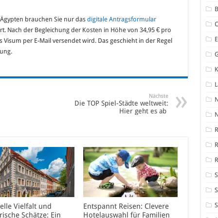
B
 Ägypten brauchen Sie nur das
digitale Antragsformular
ert. Nach der Begleichung der Kosten in Höhe von 34,95 € pro
 Visum per E-Mail versendet wird. Das geschieht in der Regel
lung.
K
Nächste
Die TOP Spiel-Städte weltweit:
Hier geht es ab
N
R
R
S
S
S
elle Vielfalt und
Entspannt Reisen: Clevere
rische Schätze: Ein
Hotelauswahl für Familien