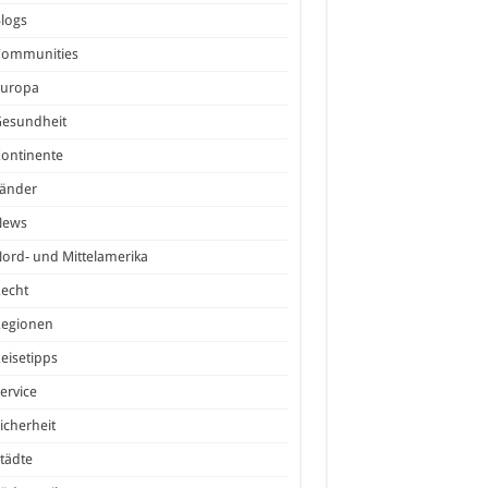
logs
Communities
Europa
Gesundheit
ontinente
Länder
News
ord- und Mittelamerika
echt
Regionen
eisetipps
ervice
icherheit
tädte