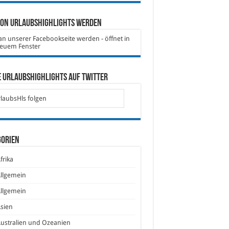
von Urlaubshighlights werden
 Urlaubshighlights auf Twitter
laubsHls folgen
gorien
frika
llgemein
llgemein
sien
ustralien und Ozeanien