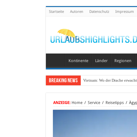
Startseite
Autoren
Datenschutz
Impressum
Kontinente
Länder
Regionen
Breaking News
Vietnam: Wo der Drache erwacht 
ANZEIGE:
Home
/
Service
/
Reisetipps
/
Ägyp