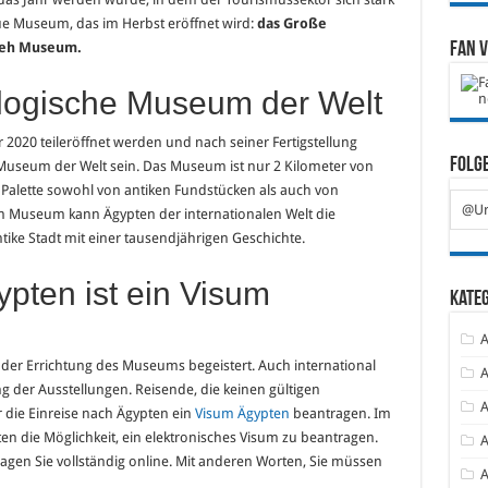
ue Museum, das im Herbst eröffnet wird:
das Große
eh Museum.
Fan 
logische Museum der Welt
2020 teileröffnet werden und nach seiner Fertigstellung
Folge
Museum der Welt sein. Das Museum ist nur 2 Kilometer von
e Palette sowohl von antiken Fundstücken als auch von
@Ur
 Museum kann Ägypten der internationalen Welt die
tike Stadt mit einer tausendjährigen Geschichte.
pten ist ein Visum
Kate
A
der Errichtung des Museums begeistert. Auch international
A
g der Ausstellungen. Reisende, die keinen gültigen
A
 die Einreise nach Ägypten ein
Visum Ägypten
beantragen. Im
n die Möglichkeit, ein elektronisches Visum zu beantragen.
A
gen Sie vollständig online. Mit anderen Worten, Sie müssen
A