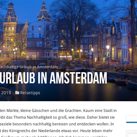
nachhaltige Urlaub in Amsterdam
 Urlaub in Amsterdam
t 2019
Reisetipps
ten Märkte, kleine Gässchen und die Grachten. Kaum eine Stadt in
eibt das Thema Nachhaltigkeit so groß, wie diese. Daher bietet sie
iseziele besonders nachhaltig bereisen und entdecken wollen. In
t des Königreichs der Niederlande etwas vor. Heute leben mehr