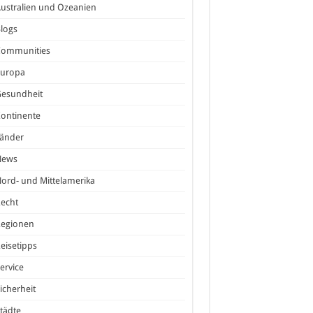
ustralien und Ozeanien
logs
Communities
Europa
Gesundheit
ontinente
Länder
News
ord- und Mittelamerika
echt
Regionen
eisetipps
ervice
icherheit
tädte