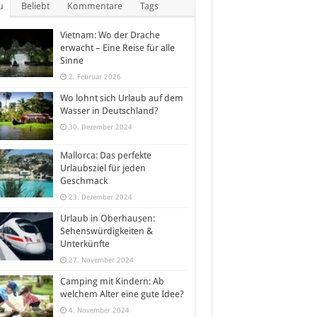
u
Beliebt
Kommentare
Tags
Vietnam: Wo der Drache
erwacht – Eine Reise für alle
Sinne
2. Februar 2026
Wo lohnt sich Urlaub auf dem
Wasser in Deutschland?
30. Dezember 2024
Mallorca: Das perfekte
Urlaubsziel für jeden
Geschmack
23. Dezember 2024
Urlaub in Oberhausen:
Sehenswürdigkeiten &
Unterkünfte
27. November 2024
Camping mit Kindern: Ab
welchem Alter eine gute Idee?
4. November 2024