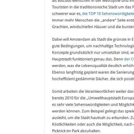
als 800.000 Menschen in der Metropole und im
Touristen in die traditionsreiche Stadt um das F
schwerer war es,
die TOP 10 Sehenswürdigkei
immer mehr Menschen die „andere“ Seite entde
Grachten, windschiefen Häuser und die bunte
Dabei will Amsterdam als Stadt die grünste in 
gute Bedingungen, um nachhaltige Technologien
Konzepte grundsätzlich nur umsetzbar sind, we
Hauptstadt funktioniert genau das. Denn
der C
werden, was die Lebensqualität deutlich erhöht 
Ebenso langfristig geplant waren die Sanierun
hocheffizient gedämmte Dächer, die sich posit
Somit arbeiten die Verantwortlichen weiter dar
bereits 2010 für die „Umwelthauptstadt Europa
es sehr viele Sehenswürdigkeiten und Möglichke
werden können. Zum Beispiel gelingt das spiel
ausleiht, um die Stadt hautnah zu erkunden. Z
Köstlichkeiten oder auch die Möglichkeit, na
Picknick im Park abzuhalten.