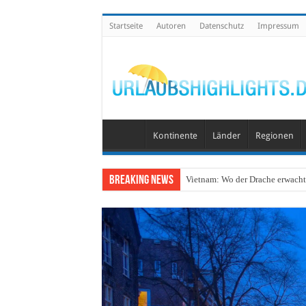
Startseite
Autoren
Datenschutz
Impressum
Kontinente
Länder
Regionen
Breaking News
Vietnam: Wo der Drache erwacht 
Wo lohnt sich Urlaub auf dem W