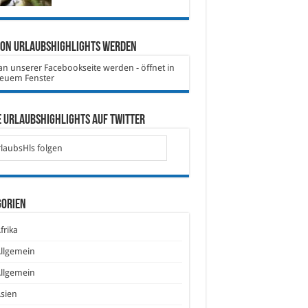
von Urlaubshighlights werden
 Urlaubshighlights auf Twitter
laubsHls folgen
gorien
frika
llgemein
llgemein
sien