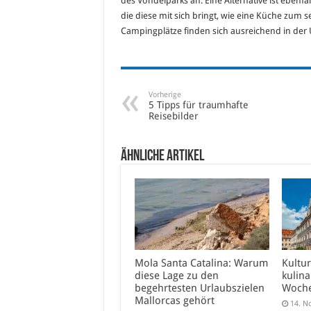
des Vondelparks an. Eine Alternative ist ebenfa
die diese mit sich bringt, wie eine Küche zum 
Campingplätze finden sich ausreichend in de
Vorherige
5 Tipps für traumhafte
Reisebilder
Ähnliche Artikel
Mola Santa Catalina: Warum
Kultur
diese Lage zu den
kulina
begehrtesten Urlaubszielen
Woche
Mallorcas gehört
14. N