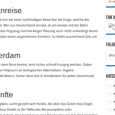
nreise
Fan 
sich bei einer nachhaltigen Reise klar die Frage, welche der
st. Wer aus Deutschland anreist, ist am besten mit der Bahn
 das Flugzeug und bei kluger Planung auch nicht unbedingt teurer
 über einen angenehmen Komfort. So bleibt ausreichend Zeit, um
Folge
terdam
@Ur
 dem Boot bereist, wird sicher schnell hungrig werden. Dabei
es Potpourri an biologischen Alternativen. Vegane
ale Bistros. Daher lässt sich in Amsterdam für jeden Geschmack
Kate
A
nfte
A
A
nt, sucht gezielt nach Hotels, die über das Green Key-Siegel
cious Hotels in der Nähe des Museumpleins oder
A