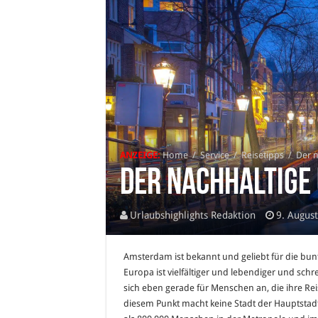
ANZEIGE:
Home
/
Service
/
Reisetipps
/
Der 
Der nachhaltige
Urlaubshighlights Redaktion
9. Augus
Amsterdam ist bekannt und geliebt für die bun
Europa ist vielfältiger und lebendiger und schr
sich eben gerade für Menschen an, die ihre Re
diesem Punkt macht keine Stadt der Hauptstad