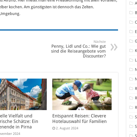
lls Airbnb. Hier mietet man eine Privatwohnung mit allen Vorteilen,
A
selber kochen. Am günstigsten ist dennoch das Zelten.
B
r Umgebung.
Nächste
Penny, Lidl und Co.: Wie gut
K
sind die Reiseangebote vom
Discounter?
N
R
R
elle Vielfalt und
Entspannt Reisen: Clevere
S
rische Schätze: Ein
Hotelauswahl für Familien
S
nende in Pirna
2. August 2024
ovember 2024
S