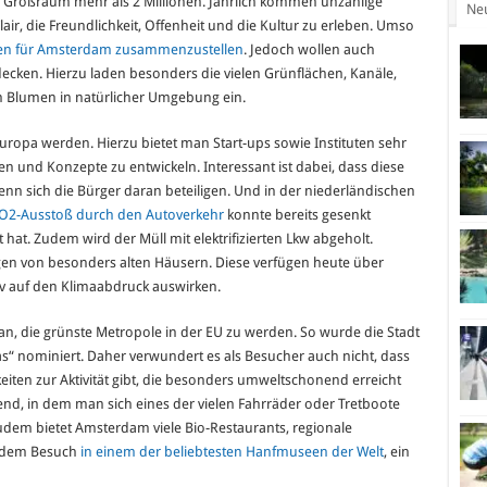
 Großraum mehr als 2 Millionen. Jährlich kommen unzählige
Ne
lair, die Freundlichkeit, Offenheit und die Kultur zu erleben. Umso
ten für Amsterdam zusammenzustellen
. Jedoch wollen auch
cken. Hierzu laden besonders die vielen Grünflächen, Kanäle,
n Blumen in natürlicher Umgebung ein.
Europa werden. Hierzu bietet man Start-ups sowie Instituten sehr
 und Konzepte zu entwickeln. Interessant ist dabei, dass diese
nn sich die Bürger daran beteiligen. Und in der niederländischen
O2-Ausstoß durch den Autoverkehr
konnte bereits gesenkt
hat. Zudem wird der Müll mit elektrifizierten Lkw abgeholt.
gen von besonders alten Häusern. Diese verfügen heute über
iv auf den Klimaabdruck auswirken.
an, die grünste Metropole in der EU zu werden. So wurde die Stadt
s“ nominiert. Daher verwundert es als Besucher auch nicht, dass
iten zur Aktivität gibt, die besonders umweltschonend erreicht
end, in dem man sich eines der vielen Fahrräder oder Tretboote
udem bietet Amsterdam viele Bio-Restaurants, regionale
ch dem Besuch
in einem der beliebtesten Hanfmuseen der Welt
, ein