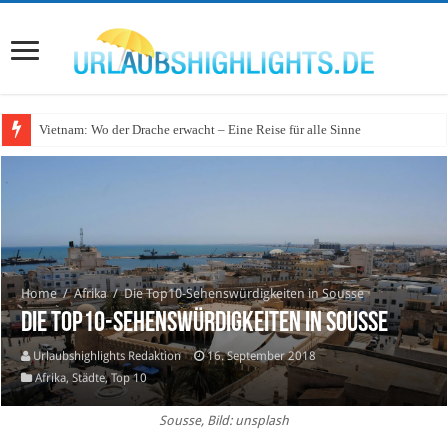
Vietnam: Wo der Drache erwacht – Eine Reise für alle Sinne
Home
/
Afrika
/
Die Top10-Sehenswürdigkeiten in Sousse
Die Top10-Sehenswürdigkeiten in Sousse
Urlaubshighlights Redaktion
16. September 2018
Afrika
,
Städte
,
Top 10
Sousse, Bild: unsplash