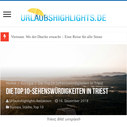
Vietnam: Wo der Drache erwacht – Eine Reise für alle Sinne
Wo lohnt sich Urlaub auf dem Wasser in Deutschland?
Home
/
Europa
/
Die Top10-Sehenswürdigkeiten in Triest
Die Top10-Sehenswürdigkeiten in Triest
Urlaubshighlights Redaktion
16. Dezember 2018
Europa
,
Städte
,
Top 10
Triest, Bild: unsplash