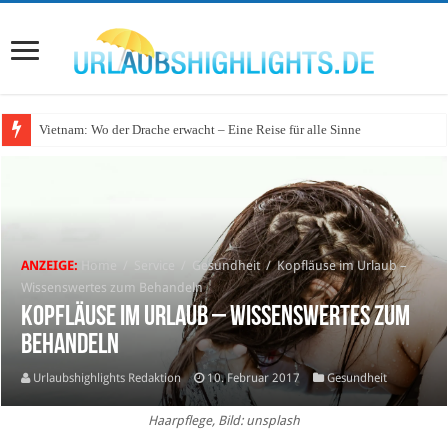
Vietnam: Wo der Drache erwacht – Eine Reise für alle Sinne
ANZEIGE:
Home
/
Service
/
Gesundheit
/
Kopfläuse im Urlaub –
Wissenswertes zum Behandeln
Kopfläuse im Urlaub – Wissenswertes zum
Behandeln
Urlaubshighlights Redaktion
10. Februar 2017
Gesundheit
Haarpflege, Bild: unsplash