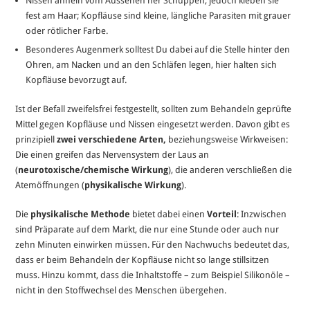
Nissen ähneln vom Aussehen her Schuppen, jedoch kleben sie
fest am Haar; Kopfläuse sind kleine, längliche Parasiten mit grauer
oder rötlicher Farbe.
Besonderes Augenmerk solltest Du dabei auf die Stelle hinter den
Ohren, am Nacken und an den Schläfen legen, hier halten sich
Kopfläuse bevorzugt auf.
Ist der Befall zweifelsfrei festgestellt, sollten zum Behandeln geprüfte
Mittel gegen Kopfläuse und Nissen eingesetzt werden. Davon gibt es
prinzipiell
zwei verschiedene Arten,
beziehungsweise Wirkweisen:
Die einen greifen das Nervensystem der Laus an
(
neurotoxische/chemische Wirkung
), die anderen verschließen die
Atemöffnungen (
physikalische Wirkung
).
Die
physikalische Methode
bietet dabei einen
Vorteil
: Inzwischen
sind Präparate auf dem Markt, die nur eine Stunde oder auch nur
zehn Minuten einwirken müssen. Für den Nachwuchs bedeutet das,
dass er beim Behandeln der Kopfläuse nicht so lange stillsitzen
muss. Hinzu kommt, dass die Inhaltstoffe – zum Beispiel Silikonöle –
nicht in den Stoffwechsel des Menschen übergehen.