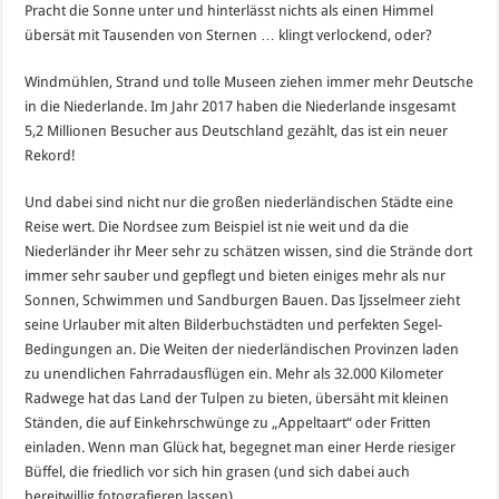
Pracht die Sonne unter und hinterlässt nichts als einen Himmel
übersät mit Tausenden von Sternen … klingt verlockend, oder?
Windmühlen, Strand und tolle Museen ziehen immer mehr Deutsche
in die Niederlande. Im Jahr 2017 haben die Niederlande insgesamt
5,2 Millionen Besucher aus Deutschland gezählt, das ist ein neuer
Rekord!
Und dabei sind nicht nur die großen niederländischen Städte eine
Reise wert. Die Nordsee zum Beispiel ist nie weit und da die
Niederländer ihr Meer sehr zu schätzen wissen, sind die Strände dort
immer sehr sauber und gepflegt und bieten einiges mehr als nur
Sonnen, Schwimmen und Sandburgen Bauen. Das Ijsselmeer zieht
seine Urlauber mit alten Bilderbuchstädten und perfekten Segel-
Bedingungen an. Die Weiten der niederländischen Provinzen laden
zu unendlichen Fahrradausflügen ein. Mehr als 32.000 Kilometer
Radwege hat das Land der Tulpen zu bieten, übersäht mit kleinen
Ständen, die auf Einkehrschwünge zu „Appeltaart“ oder Fritten
einladen. Wenn man Glück hat, begegnet man einer Herde riesiger
Büffel, die friedlich vor sich hin grasen (und sich dabei auch
bereitwillig fotografieren lassen).