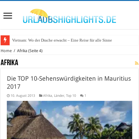
Vietnam: Wo der Drache erwacht – Eine Reise für alle Sinne
Wo lohnt sich Urlaub auf dem Wasser in Deutschland?
Home
/
Afrika
(Seite 4)
Afrika
Die TOP 10-Sehenswürdigkeiten in Mauritius
2017
10. August 2013
Afrika
,
Länder
,
Top 10
1