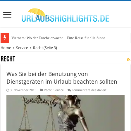
Vietnam: Wo der Drache erwacht – Eine Reise für alle Sinne
Wo lohnt sich Urlaub auf dem Wasser in Deutschland?
Home
/
Service
/
Recht
(Seite 3)
Recht
Was Sie bei der Benutzung von
Dienstgeräten im Urlaub beachten sollten
für
3. November 2013
Recht
,
Service
Kommentare deaktiviert
Was
Sie
bei
der
Benutzung
von
Dienstgeräten
im
Urlaub
beachten