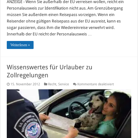
ANZEIGE - Wenn Sie außerhalb der EU verreisen wollen, reicht ein
Personalausweis zur Identifikation nicht aus. Am Grenzübergang
müssen Sie außerdem einen Reisepass vorzeigen. Wenn ein
Reisender ohne gültigen Reisepass aus der EU ausreist, kann es
sogar passieren, dass ihm die Wiedereinreise verwehrt wird.
Innerhalb der EU reicht der Personalausweis …
Weiterlesen »
Wissenswertes für Urlauber zu
Zollregelungen
für
15. November 2012
Recht
,
Service
Kommentare deaktiviert
Wissenswertes
für
Urlauber
zu
Zollregelungen