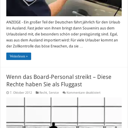
ANZEIGE - Ein großer Teil der Deutschen fährt jährlich für den Urlaub
ins Ausland. Fast jeder von ihnen bringt dann Souvenirs aus dem
Urlaubsland mit, die besonders schön oder preisgünstig sind. Egal,
was aus dem Ausland importiert wird: Für viele Urlauber kommt an
der Zollkontrolle das böse Erwachen, da sie …
Weiterlesen »
Wenn das Board-Personal streikt – Diese
Rechte haben Sie als Fluggast
für
7. Oktober 2012
Recht
,
Service
Kommentare deaktiviert
Wenn
das
Board-
Personal
streikt
–
Diese
Rechte
haben