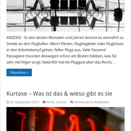
Sie
als
Fluggast
ANZEIGE - In den letzten Monaten und Jahren kommt es vermehrt zu
Streiks an den Flughäfen. Wenn Piloten, Flugbegleiter oder Fluglotsen
in den Arbeitskampf gehen, fallen Flüge aus. Viele Tausend
Passagiere mussten deswegen schon am Boden bleiben, was für
sehr viel Ärger sorgt. Natürlich hat ein Fluggast aber das Recht, …
Weiterlesen »
Kurtaxe – Was ist das & wieso gibt es sie
für
20. September 2012
Recht
,
Service
Kommentare deaktiviert
Kurtaxe
–
Was
ist
das
&
wieso