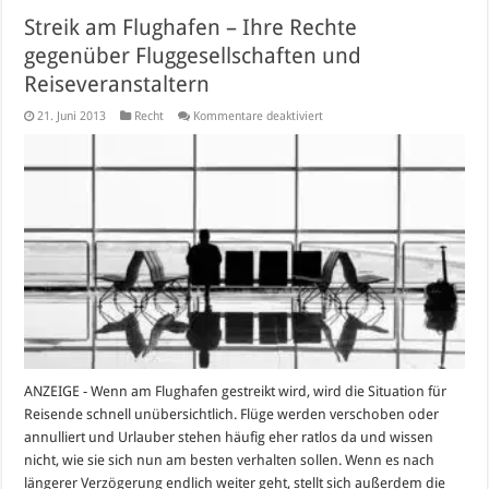
Streik am Flughafen – Ihre Rechte
gegenüber Fluggesellschaften und
Reiseveranstaltern
für
21. Juni 2013
Recht
Kommentare deaktiviert
Streik
am
Flughafen
–
Ihre
Rechte
gegenüber
Fluggesellschaften
und
Reiseveranstaltern
ANZEIGE - Wenn am Flughafen gestreikt wird, wird die Situation für
Reisende schnell unübersichtlich. Flüge werden verschoben oder
annulliert und Urlauber stehen häufig eher ratlos da und wissen
nicht, wie sie sich nun am besten verhalten sollen. Wenn es nach
längerer Verzögerung endlich weiter geht, stellt sich außerdem die