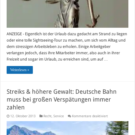
sollten
ANZEIGE - Eigentlich ist der Urlaub dazu gedacht am Strand zu liegen
oder eine tolle Sightseeing-Tour zu machen, um sich vom Alltag und
dem stressigen Arbeitsleben zu erholen. Einige Arbeitgeber
verlangen jedoch, dass ihre Mitarbeiter immer, also auch in ihrer
Freizeit und sogar im Urlaub, zu erreichen sind, um auf …
Weiterlesen »
Streiks & höhere Gewalt: Deutsche Bahn
muss bei großen Verspätungen immer
zahlen
für
12. Oktober 2013
Recht
,
Service
Kommentare deaktiviert
Streiks
&
höhere
Gewalt: