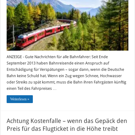
Deutsche
Bahn
muss
bei
großen
Verspätungen
immer
zahlen
ANZEIGE - Gute Nachrichten für alle Bahnfahrer: Seit Ende
September 2013 haben Bahnreisende einen Anspruch auf
Entschädigung für Verspätungen – sogar dann, wenn die Deutsche
Bahn keine Schuld hat. Wenn ein Zug wegen Schnee, Hochwasser
oder Streiks zu spät kommt, muss die Bahn ihren Fahrgästen künftig
einen Teil des Fahrpreises …
Weiterlesen »
Achtung Kostenfalle – wenn das Gepäck den
Preis für das Flugticket in die Höhe treibt