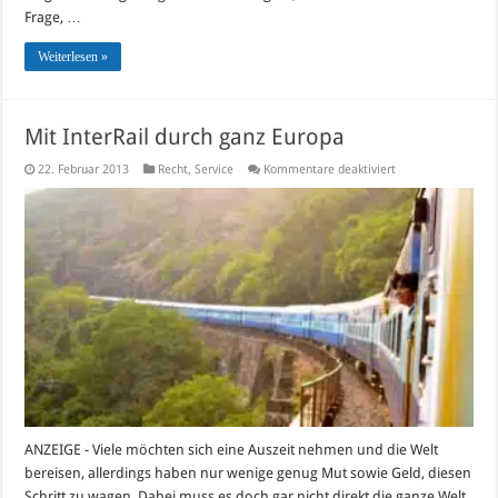
Frage, …
Weiterlesen »
Mit InterRail durch ganz Europa
für
22. Februar 2013
Recht
,
Service
Kommentare deaktiviert
Mit
InterRail
durch
ganz
Europa
ANZEIGE - Viele möchten sich eine Auszeit nehmen und die Welt
bereisen, allerdings haben nur wenige genug Mut sowie Geld, diesen
Schritt zu wagen. Dabei muss es doch gar nicht direkt die ganze Welt