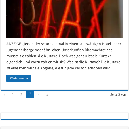
gibt
es
sie
ANZEIGE - Jeder, der schon einmal in einem auswärtigen Hotel, einer
Jugendherberge oder ähnlichen Unterkünften übernachtet hat,
musste sie zahlen: die Kurtaxe. Doch was genau ist die Kurtaxe
eigentlich und wozu zahlen wir sie? Was ist die Kurtaxe? Die Kurtaxe
ist eine kommunale Abgabe, die für jede Person erhoben wird, …
Weiterlesen »
3
«
1
2
4
»
Seite 3 von 4