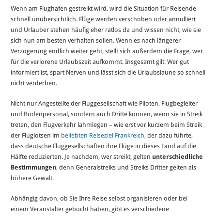
Wenn am Flughafen gestreikt wird, wird die Situation für Reisende
schnell unübersichtlich. Flüge werden verschoben oder annulliert
und Urlauber stehen häufig eher ratlos da und wissen nicht, wie sie
sich nun am besten verhalten sollen. Wenn es nach längerer
Verzögerung endlich weiter geht, stellt sich außerdem die Frage, wer
für die verlorene Urlaubszeit aufkommt. Insgesamt gilt: Wer gut
informiert ist, spart Nerven und lässt sich die Urlaubslaune so schnell
nicht verderben.
Nicht nur Angestellte der Fluggesellschaft wie Piloten, Flugbegleiter
und Bodenpersonal, sondern auch Dritte können, wenn sie in Streik
treten, den Flugverkehr lahmlegen – wie erst vor kurzem beim Streik
der Fluglotsen im
beliebten Reiseziel Frankreich
, der dazu führte,
dass deutsche Fluggesellschaften ihre Flüge in dieses Land auf die
Hälfte reduzierten. Je nachdem, wer streikt, gelten
unterschiedliche
Bestimmungen
, denn Generalstreiks und Streiks Dritter gelten als
höhere Gewalt.
Abhängig davon, ob Sie Ihre Reise selbst organisieren oder bei
einem Veranstalter gebucht haben, gibt es verschiedene