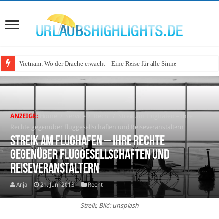
Vietnam: Wo der Drache erwacht – Eine Reise für alle Sinne
ANZEIGE:
Home
/
Service
/
Recht
/
Streik am Flughafen – Ihre
Rechte gegenüber Fluggesellschaften und Reiseveranstaltern
Streik am Flughafen – Ihre Rechte
gegenüber Fluggesellschaften und
Reiseveranstaltern
Anja
21. Juni 2013
Recht
Streik, Bild: unsplash