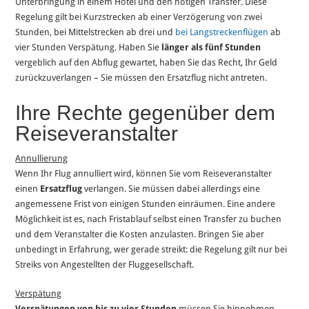
Unterbringung in einem Hotel und den nötigen Transfer. Diese
Regelung gilt bei Kurzstrecken ab einer Verzögerung von zwei
Stunden, bei Mittelstrecken ab drei und
bei Langstreckenflügen
ab
vier Stunden Verspätung. Haben Sie
länger als fünf Stunden
vergeblich auf den Abflug gewartet, haben Sie das Recht, Ihr Geld
zurückzuverlangen – Sie müssen den Ersatzflug nicht antreten.
Ihre Rechte gegenüber dem
Reiseveranstalter
Annullierung
Wenn Ihr Flug annulliert wird, können Sie vom Reiseveranstalter
einen
Ersatzflug
verlangen. Sie müssen dabei allerdings eine
angemessene Frist von einigen Stunden einräumen. Eine andere
Möglichkeit ist es, nach Fristablauf selbst einen Transfer zu buchen
und dem Veranstalter die Kosten anzulasten. Bringen Sie aber
unbedingt in Erfahrung, wer gerade streikt: die Regelung gilt nur bei
Streiks von Angestellten der Fluggesellschaft.
Verspätung
Verspätungen von bis zu vier Stunden
müssen Sie hinnehmen.